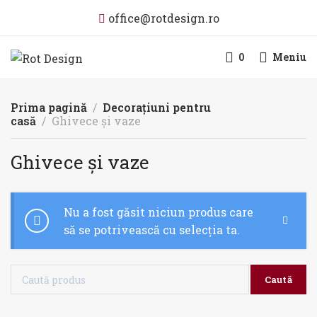
office@rotdesign.ro
0
Meniu
Prima pagină
Decorațiuni pentru
casă
Ghivece și vaze
Ghivece și vaze
Nu a fost găsit niciun produs care
să se potrivească cu selecția ta.
Caută