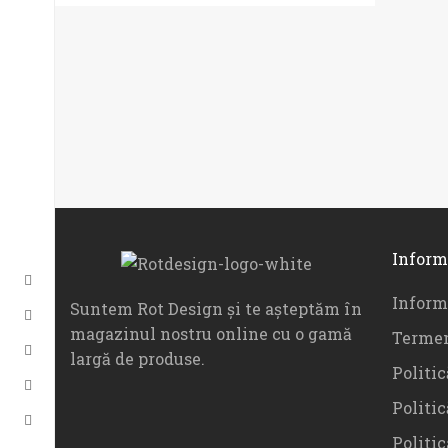
Inform
Informa
Suntem Rot Design și te așteptăm în
magazinul nostru online cu o gamă
Termen
largă de produse.
Politic
Politic
Politi