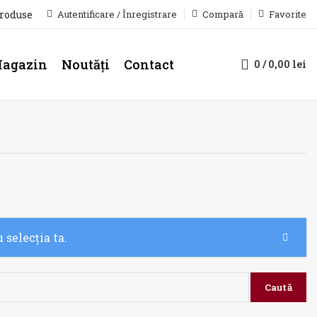
produse
Autentificare / Înregistrare
Compară
Favorite
agazin
Noutăți
Contact
0
/
0,00
lei
 selecția ta.
Caută