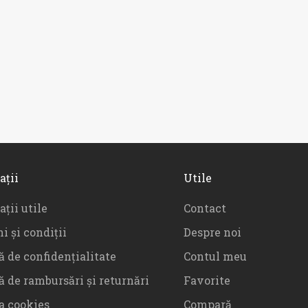
ații
Utile
ții utile
Contact
i și condiții
Despre noi
ă de confidențialitate
Contul meu
ă de rambursări și returnări
Favorite
ca cookies
Compară