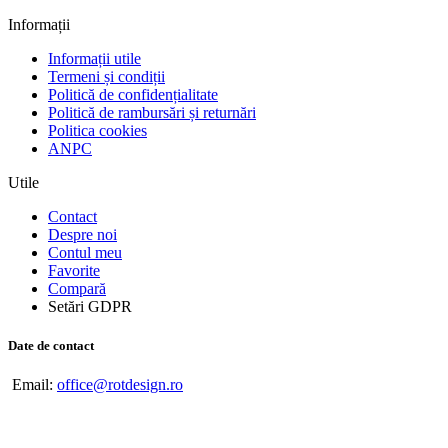
Informații
Informații utile
Termeni și condiții
Politică de confidențialitate
Politică de rambursări și returnări
Politica cookies
ANPC
Utile
Contact
Despre noi
Contul meu
Favorite
Compară
Setări GDPR
Date de contact
Email:
office@rotdesign.ro