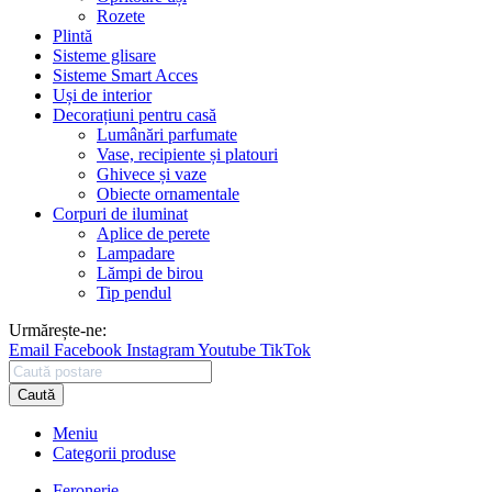
Rozete
Plintă
Sisteme glisare
Sisteme Smart Acces
Uși de interior
Decorațiuni pentru casă
Lumânări parfumate
Vase, recipiente și platouri
Ghivece și vaze
Obiecte ornamentale
Corpuri de iluminat
Aplice de perete
Lampadare
Lămpi de birou
Tip pendul
Urmărește-ne:
Email
Facebook
Instagram
Youtube
TikTok
Caută
Meniu
Categorii produse
Feronerie