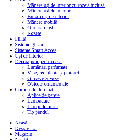
Mânere uși de interior cu rozetă inclusă
Mânere uși de interior
Butoni uși de interior
Mânere mobilă
Opritoare uși
Rozete
Plintă
Sisteme glisare
Sisteme Smart Acces
Uși de interior
Decorațiuni pentru casă
Lumânări parfumate
Vase, recipiente și platouri
Ghivece și vaze
Obiecte ornamentale
Corpuri de iluminat
Aplice de perete
Lampadare
Lămpi de birou
Tip pendul
Acasă
Despre noi
Magazin
Noutăți