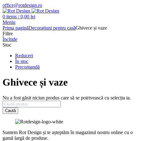
office@rotdesign.ro
0
items
/
0,00
lei
Meniu
Prima pagină
Decorațiuni pentru casă
Ghivece și vaze
Filtre
Închide
Stoc
Reduceri
În stoc
Precomandă
Ghivece și vaze
Nu a fost găsit niciun produs care să se potrivească cu selecția ta.
Caută
Suntem Rot Design și te așteptăm în magazinul nostru online cu o
gamă largă de produse.