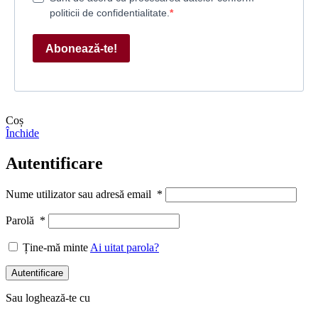
politicii de confidentialitate.
Abonează-te!
Coș
Închide
Autentificare
Nume utilizator sau adresă email
*
Parolă
*
Ține-mă minte
Ai uitat parola?
Autentificare
Sau loghează-te cu