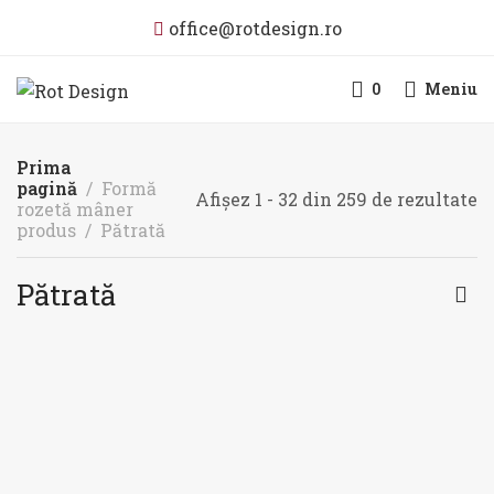
office@rotdesign.ro
0
Meniu
Prima
pagină
Formă
Afișez 1 - 32 din 259 de rezultate
rozetă mâner
produs
Pătrată
Pătrată
STOC EPUIZAT
STOC EPUIZAT