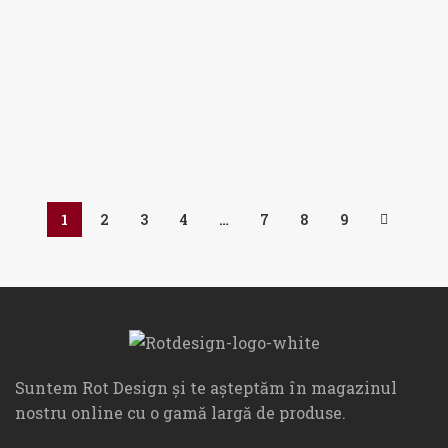
Rozetă Pătrată
Rozetă Pătrată
pentru închidere WC
pentru închidere WC
Tupai Angulus 3045
Tupai Angulus 3045
RE Crom Satinat
RE Nichelat
128,00
lei
128,00
lei
1
2
3
4
…
7
8
9
Suntem Rot Design și te așteptăm în magazinul
nostru online cu o gamă largă de produse.