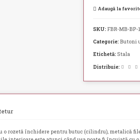
Adaugă la favorit
SKU:
FBR-MB-BP-1
Categorie:
Butoni u
Etichetă:
Stala
Distribuie:
Retur
 o rozetă închidere pentru butuc (cilindru), metalică filet
le interioare este atunci când ușa poate fi încuiată cu o i