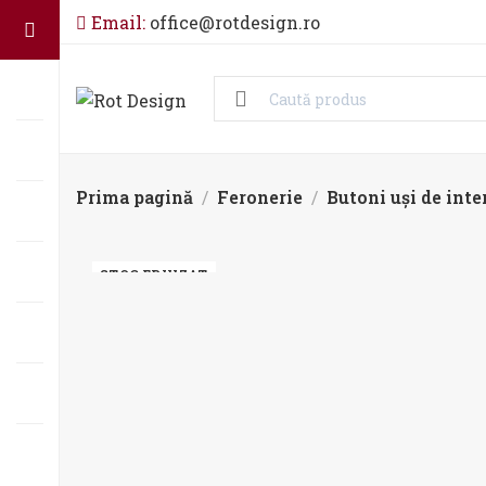
Email:
office@rotdesign.ro
Prima pagină
Feronerie
Butoni uși de inte
STOC EPUIZAT