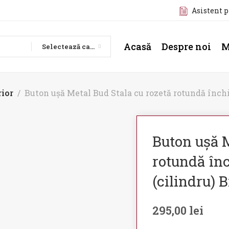
Asistent 
Acasă
Despre noi
M
Selectează categoria
rior
Buton ușă Metal Bud Stala cu rozetă rotundă închi
Buton ușă M
rotundă în
(cilindru) 
295,00
lei