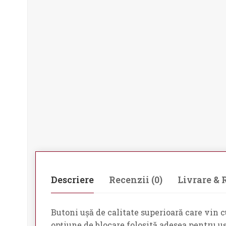
Descriere
Recenzii (0)
Livrare & 
Butoni ușă de calitate superioară care vin cu
opțiune de blocare folosită adesea pentru uși