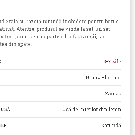
d Stala cu rozetă rotundă închidere pentru butuc
atinat. Atenție, produsul se vinde la set, un set
utoni, unul pentru partea din față a ușii, iar
tea din spate.
3-7 zile
E
Bronz Platinat
Zamac
Usă de interior din lemn
 USĂ
Rotundă
NER