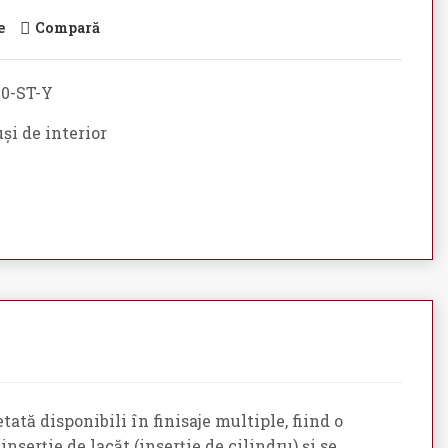
e
Compară
0-ST-Y
și de interior
ată disponibili în finisaje multiple, fiind o
nserție de lacăt (inserție de cilindru) și se