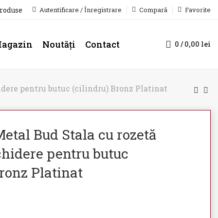
produse
Autentificare / Înregistrare
Compară
Favorite
agazin
Noutăți
Contact
0
/
0,00
lei
dere pentru butuc (cilindru) Bronz Platinat
etal Bud Stala cu rozetă
chidere pentru butuc
Bronz Platinat