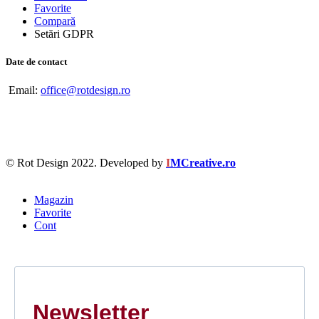
Favorite
Compară
Setări GDPR
Date de contact
Email:
office@rotdesign.ro
© Rot Design 2022. Developed by
I
MCreative.ro
Magazin
Favorite
Cont
Newsletter