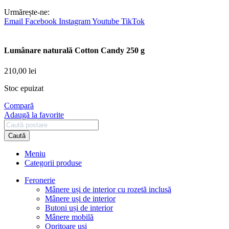
Urmărește-ne:
Email
Facebook
Instagram
Youtube
TikTok
Lumânare naturală Cotton Candy 250 g
210,00
lei
Stoc epuizat
Compară
Adaugă la favorite
Caută
Meniu
Categorii produse
Feronerie
Mânere uși de interior cu rozetă inclusă
Mânere uși de interior
Butoni uși de interior
Mânere mobilă
Opritoare uși