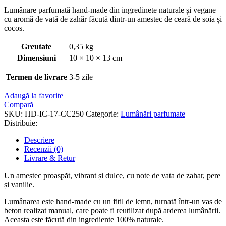
Lumânare parfumată hand-made din ingredinete naturale și vegane
cu aromă de vată de zahăr făcută dintr-un amestec de ceară de soia și
cocos.
Greutate
0,35 kg
Dimensiuni
10 × 10 × 13 cm
Termen de livrare
3-5 zile
Adaugă la favorite
Compară
SKU:
HD-IC-17-CC250
Categorie:
Lumânări parfumate
Distribuie:
Descriere
Recenzii (0)
Livrare & Retur
Un amestec proaspăt, vibrant și dulce, cu note de vata de zahar, pere
și vanilie.
Lumânarea este hand-made cu un fitil de lemn, turnată într-un vas de
beton realizat manual, care poate fi reutilizat după arderea lumânării.
Aceasta este făcută din ingrediente 100% naturale.