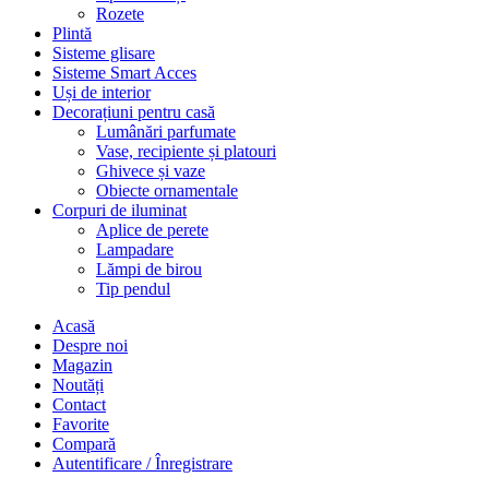
Rozete
Plintă
Sisteme glisare
Sisteme Smart Acces
Uși de interior
Decorațiuni pentru casă
Lumânări parfumate
Vase, recipiente și platouri
Ghivece și vaze
Obiecte ornamentale
Corpuri de iluminat
Aplice de perete
Lampadare
Lămpi de birou
Tip pendul
Acasă
Despre noi
Magazin
Noutăți
Contact
Favorite
Compară
Autentificare / Înregistrare