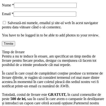
Nume
*
Email
*
Salvează-mi numele, emailul și site-ul web în acest navigator
pentru data viitoare când o să comentez.
You have to be logged in to be able to add photos to your review.
Timp de livrare
Pentru a nu te induce în eroare, am specificat un timp mediu de
livrare pentru fiecare produs, desigur cu mențiunea că facem tot
posibilul de a trimite produsele cât mai repede.
În cazul în care coșul de cumpărături conține produse cu termene de
livrare diferite, te rugăm să consideri termenul cel mai mare dintre
acestea.În momentul în care coletul pleacă din sediul nostru vei fi
notificat printr-un email cu numărul de AWB.
Totodată, costul de livrare este
GRATUIT,
în cazul comenzilor de
peste
500 de lei,
sau în cazul în care avem o campanie în desfășurare
și introduci un cupon care oferă această opțiune.Partenerul nostru