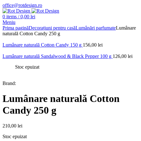
office@rotdesign.ro
0
items
/
0,00
lei
Meniu
Prima pagină
Decorațiuni pentru casă
Lumânări parfumate
Lumânare
naturală Cotton Candy 250 g
Lumânare naturală Cotton Candy 150 g
156,00
lei
Lumânare naturală Sandalwood & Black Pepper 100 g
126,00
lei
Stoc epuizat
Brand:
Lumânare naturală Cotton
Candy 250 g
210,00
lei
Stoc epuizat