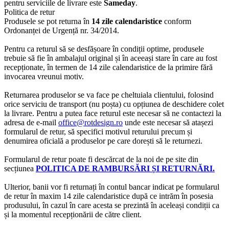
pentru serviciile de livrare este
Sameday
.
Politica de retur
Produsele se pot returna în
14 zile calendaristice
conform
Ordonanței de Urgență nr. 34/2014.
Pentru ca returul să se desfășoare în condiții optime, produsele
trebuie să fie în ambalajul original și în aceeași stare în care au fost
recepționate, în termen de 14 zile calendaristice de la primire fără
invocarea vreunui motiv.
Returnarea produselor se va face pe cheltuiala clientului, folosind
orice serviciu de transport (nu poșta) cu opțiunea de deschidere colet
la livrare. Pentru a putea face returul este necesar să ne contactezi la
adresa de e-mail
office@rotdesign.ro
unde este necesar să atașezi
formularul de retur, să specifici motivul returului precum și
denumirea oficială a produselor pe care dorești să le returnezi.
Formularul de retur poate fi descărcat de la noi de pe site din
secțiunea
POLITICA DE RAMBURSĂRI ȘI RETURNĂRI.
Ulterior, banii vor fi returnați în contul bancar indicat pe formularul
de retur în maxim 14 zile calendaristice după ce intrăm în posesia
produsului, în cazul în care acesta se prezintă în aceleași condiții ca
și la momentul recepționării de către client.