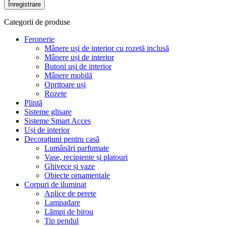
Înregistrare
Categorii de produse
Feronerie
Mânere uși de interior cu rozetă inclusă
Mânere uși de interior
Butoni uși de interior
Mânere mobilă
Opritoare uși
Rozete
Plintă
Sisteme glisare
Sisteme Smart Acces
Uși de interior
Decorațiuni pentru casă
Lumânări parfumate
Vase, recipiente și platouri
Ghivece și vaze
Obiecte ornamentale
Corpuri de iluminat
Aplice de perete
Lampadare
Lămpi de birou
Tip pendul