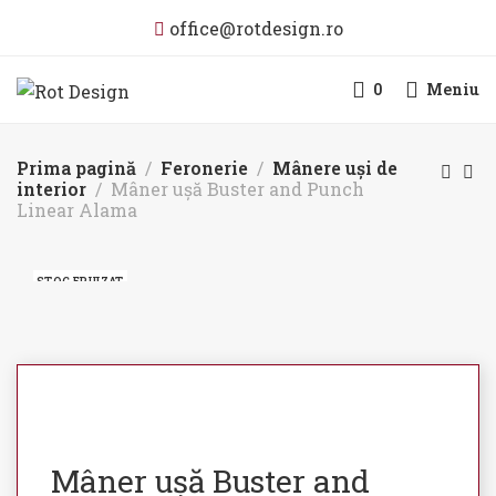
office@rotdesign.ro
0
Meniu
Prima pagină
Feronerie
Mânere uși de
interior
Mâner ușă Buster and Punch
Linear Alama
STOC EPUIZAT
Mâner ușă Buster and