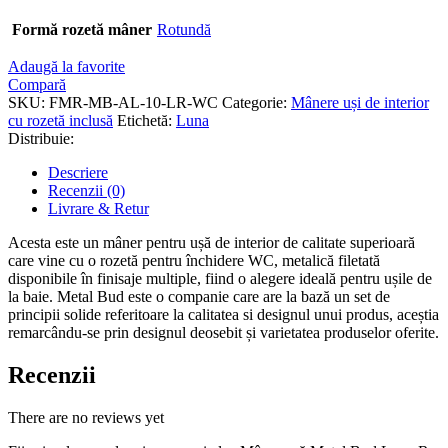
Formă rozetă mâner
Rotundă
Adaugă la favorite
Compară
SKU:
FMR-MB-AL-10-LR-WC
Categorie:
Mânere uși de interior
cu rozetă inclusă
Etichetă:
Luna
Distribuie:
Descriere
Recenzii (0)
Livrare & Retur
Acesta este un mâner pentru ușă de interior de calitate superioară
care vine cu o rozetă pentru închidere WC, metalică filetată
disponibile în finisaje multiple, fiind o alegere ideală pentru ușile de
la baie. Metal Bud este o companie care are la bază un set de
principii solide referitoare la calitatea si designul unui produs, aceștia
remarcându-se prin designul deosebit și varietatea produselor oferite.
Recenzii
There are no reviews yet