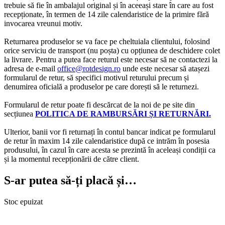
trebuie să fie în ambalajul original și în aceeași stare în care au fost
recepționate, în termen de 14 zile calendaristice de la primire fără
invocarea vreunui motiv.
Returnarea produselor se va face pe cheltuiala clientului, folosind
orice serviciu de transport (nu poșta) cu opțiunea de deschidere colet
la livrare. Pentru a putea face returul este necesar să ne contactezi la
adresa de e-mail
office@rotdesign.ro
unde este necesar să atașezi
formularul de retur, să specifici motivul returului precum și
denumirea oficială a produselor pe care dorești să le returnezi.
Formularul de retur poate fi descărcat de la noi de pe site din
secțiunea
POLITICA DE RAMBURSĂRI ȘI RETURNĂRI.
Ulterior, banii vor fi returnați în contul bancar indicat pe formularul
de retur în maxim 14 zile calendaristice după ce intrăm în posesia
produsului, în cazul în care acesta se prezintă în aceleași condiții ca
și la momentul recepționării de către client.
S-ar putea să-ți placă și…
Stoc epuizat