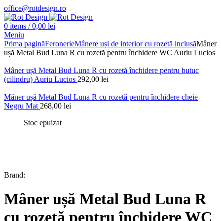
office@rotdesign.ro
0
items
/
0,00
lei
Meniu
Prima pagină
Feronerie
Mânere uși de interior cu rozetă inclusă
Mâner
ușă Metal Bud Luna R cu rozetă pentru închidere WC Auriu Lucios
Mâner ușă Metal Bud Luna R cu rozetă închidere pentru butuc
(cilindru) Auriu Lucios
292,00
lei
Mâner ușă Metal Bud Luna R cu rozetă pentru închidere cheie
Negru Mat
268,00
lei
Stoc epuizat
Brand:
Mâner ușă Metal Bud Luna R
cu rozetă pentru închidere WC