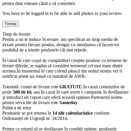
pentru data viitoare când o să comentez.
You have to be logged in to be able to add photos to your review.
Timp de livrare
Pentru a nu te induce în eroare, am specificat un timp mediu de
livrare pentru fiecare produs, desigur cu mențiunea că facem tot
posibilul de a trimite produsele cât mai repede.
În cazul în care coșul de cumpărături conține produse cu termene de
livrare diferite, te rugăm să consideri termenul cel mai mare dintre
acestea.În momentul în care coletul pleacă din sediul nostru vei fi
notificat printr-un email cu numărul de AWB.
Totodată, costul de livrare este
GRATUIT,
în cazul comenzilor de
peste
500 de lei,
sau în cazul în care avem o campanie în desfășurare
și introduci un cupon care oferă această opțiune.Partenerul nostru
pentru serviciile de livrare este
Sameday
.
Politica de retur
Produsele se pot returna în
14 zile calendaristice
conform
Ordonanței de Urgență nr. 34/2014.
Pentru ca returul să se desfășoare în condiții optime, produsele