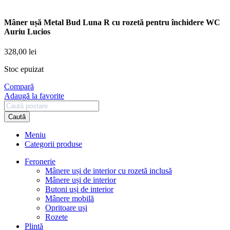
Mâner ușă Metal Bud Luna R cu rozetă pentru închidere WC
Auriu Lucios
328,00
lei
Stoc epuizat
Compară
Adaugă la favorite
Caută
Meniu
Categorii produse
Feronerie
Mânere uși de interior cu rozetă inclusă
Mânere uși de interior
Butoni uși de interior
Mânere mobilă
Opritoare uși
Rozete
Plintă