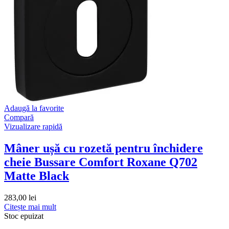
Adaugă la favorite
Compară
Vizualizare rapidă
Mâner ușă cu rozetă pentru închidere
cheie Bussare Comfort Roxane Q702
Matte Black
283,00
lei
Citește mai mult
Stoc epuizat