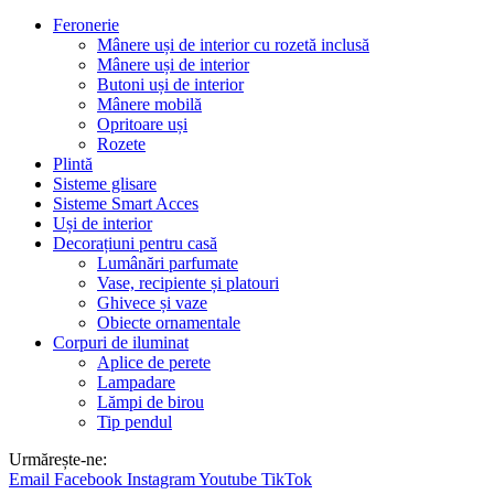
Feronerie
Mânere uși de interior cu rozetă inclusă
Mânere uși de interior
Butoni uși de interior
Mânere mobilă
Opritoare uși
Rozete
Plintă
Sisteme glisare
Sisteme Smart Acces
Uși de interior
Decorațiuni pentru casă
Lumânări parfumate
Vase, recipiente și platouri
Ghivece și vaze
Obiecte ornamentale
Corpuri de iluminat
Aplice de perete
Lampadare
Lămpi de birou
Tip pendul
Urmărește-ne:
Email
Facebook
Instagram
Youtube
TikTok