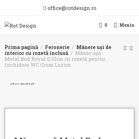
office@rotdesign.ro
0
Meniu
Prima pagină
Feronerie
Mânere uși de
interior cu rozetă inclusă
Mâner ușă
Metal Bud Royal Q Slim cu rozetă pentru
închidere WC Crom Lucios
STOC EPUIZAT