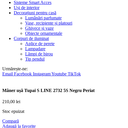
Sisteme Smart Acces
Uși de interior
Decorațiuni pentru casă
Lumânări parfumate
Vase, recipiente și platouri
Ghivece și vaze
Obiecte ornamentale
Corpuri de iluminat
Aplice de perete
Lampadare
Lămpi de birou
Tip pendul
Urmărește-ne:
Email
Facebook
Instagram
Youtube
TikTok
Mâner ușă Tupai S LINE 2732 5S Negru Periat
210,00
lei
Stoc epuizat
Compară
Adaugă la favorite