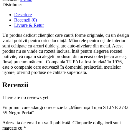
Distribuie:
Descriere
Recenzii (0)
Livrare & Retur
Un produs dedicat clienților care caută forme originale, cu un design
variat potrivit pentru orice locuință. Mânerele pentru uși de interior
sunt echipate cu arcuri duble și are auto-nivelare din metal. Acest
produs nu se vinde cu rozetă inclusa, însă pentru alegerea rozetei
potivite, vă rugam să alegeti produsul din aceeasi colecție cu același
finsaj precum mânerul. Compania TUPAI a fost fondată în 1976,
este o companie care activează în domeniul prelucrării metalelor
ușoare, oferind produse de calitate superioară.
Recenzii
There are no reviews yet
Fii primul care adaugi o recenzie la „Mâner ușă Tupai S LINE 2732
5S Negru Periat”
Adresa ta de email nu va fi publicată.
Câmpurile obligatorii sunt
marcate cu
*