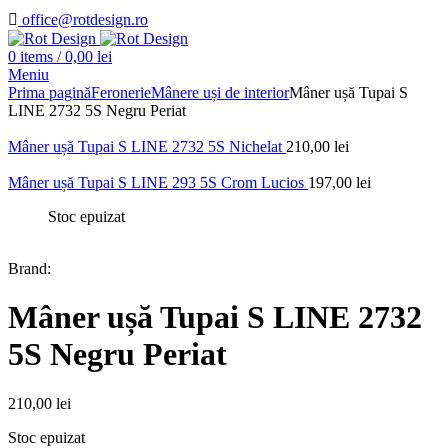
office@rotdesign.ro
0
items
/
0,00
lei
Meniu
Prima pagină
Feronerie
Mânere uși de interior
Mâner ușă Tupai S
LINE 2732 5S Negru Periat
Mâner ușă Tupai S LINE 2732 5S Nichelat
210,00
lei
Mâner ușă Tupai S LINE 293 5S Crom Lucios
197,00
lei
Stoc epuizat
Brand:
Mâner ușă Tupai S LINE 2732
5S Negru Periat
210,00
lei
Stoc epuizat