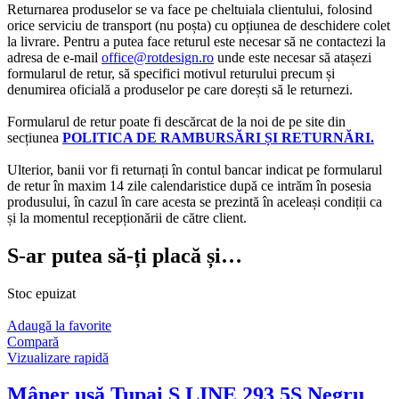
Returnarea produselor se va face pe cheltuiala clientului, folosind
orice serviciu de transport (nu poșta) cu opțiunea de deschidere colet
la livrare. Pentru a putea face returul este necesar să ne contactezi la
adresa de e-mail
office@rotdesign.ro
unde este necesar să atașezi
formularul de retur, să specifici motivul returului precum și
denumirea oficială a produselor pe care dorești să le returnezi.
Formularul de retur poate fi descărcat de la noi de pe site din
secțiunea
POLITICA DE RAMBURSĂRI ȘI RETURNĂRI.
Ulterior, banii vor fi returnați în contul bancar indicat pe formularul
de retur în maxim 14 zile calendaristice după ce intrăm în posesia
produsului, în cazul în care acesta se prezintă în aceleași condiții ca
și la momentul recepționării de către client.
S-ar putea să-ți placă și…
Stoc epuizat
Adaugă la favorite
Compară
Vizualizare rapidă
Mâner ușă Tupai S LINE 293 5S Negru