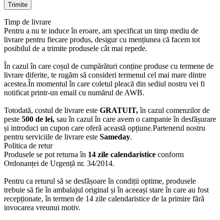
Timp de livrare
Pentru a nu te induce în eroare, am specificat un timp mediu de
livrare pentru fiecare produs, desigur cu mențiunea că facem tot
posibilul de a trimite produsele cât mai repede.
În cazul în care coșul de cumpărături conține produse cu termene de
livrare diferite, te rugăm să consideri termenul cel mai mare dintre
acestea.În momentul în care coletul pleacă din sediul nostru vei fi
notificat printr-un email cu numărul de AWB.
Totodată, costul de livrare este
GRATUIT,
în cazul comenzilor de
peste
500 de lei,
sau în cazul în care avem o campanie în desfășurare
și introduci un cupon care oferă această opțiune.Partenerul nostru
pentru serviciile de livrare este
Sameday
.
Politica de retur
Produsele se pot returna în
14 zile calendaristice
conform
Ordonanței de Urgență nr. 34/2014.
Pentru ca returul să se desfășoare în condiții optime, produsele
trebuie să fie în ambalajul original și în aceeași stare în care au fost
recepționate, în termen de 14 zile calendaristice de la primire fără
invocarea vreunui motiv.