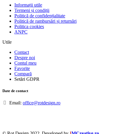
Informații utile
Termeni și condiții
Politică de confidențialitate
Politică de rambursări și returnări
Politica cookies
ANPC
Utile
Contact
Despre noi
Contul meu
Favorite
Compară
Setări GDPR
Date de contact
Email:
office@rotdesign.ro
© Rot Design 2022. Developed by
I
MCreative.ro