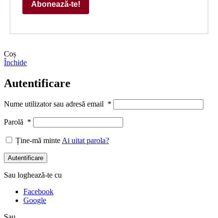
Abonează-te!
Coș
Închide
Autentificare
Nume utilizator sau adresă email
*
Parolă
*
Ține-mă minte
Ai uitat parola?
Autentificare
Sau loghează-te cu
Facebook
Google
Sau