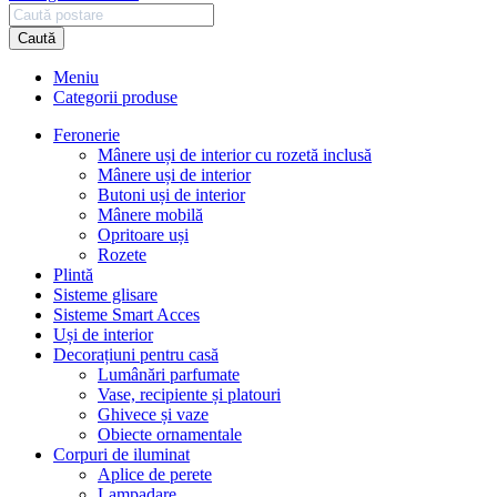
Caută
Meniu
Categorii produse
Feronerie
Mânere uși de interior cu rozetă inclusă
Mânere uși de interior
Butoni uși de interior
Mânere mobilă
Opritoare uși
Rozete
Plintă
Sisteme glisare
Sisteme Smart Acces
Uși de interior
Decorațiuni pentru casă
Lumânări parfumate
Vase, recipiente și platouri
Ghivece și vaze
Obiecte ornamentale
Corpuri de iluminat
Aplice de perete
Lampadare