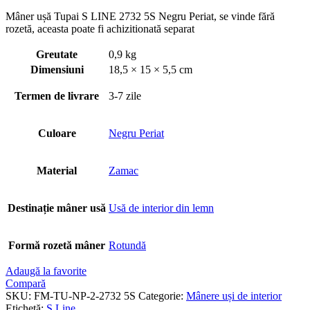
Mâner ușă Tupai S LINE 2732 5S Negru Periat, se vinde fără
rozetă, aceasta poate fi achizitionată separat
Greutate
0,9 kg
Dimensiuni
18,5 × 15 × 5,5 cm
Termen de livrare
3-7 zile
Culoare
Negru Periat
Material
Zamac
Destinație mâner usă
Usă de interior din lemn
Formă rozetă mâner
Rotundă
Adaugă la favorite
Compară
SKU:
FM-TU-NP-2-2732 5S
Categorie:
Mânere uși de interior
Etichetă:
S Line