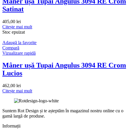
Mâner ușă Tupai Angulus 3094 RE Crom
Satinat
405,00
lei
Citește mai mult
Stoc epuizat
Adaugă la favorite
Compară
Vizualizare rapidă
Mâner ușă Tupai Angulus 3094 RE Crom
Lucios
462,00
lei
Citește mai mult
Suntem Rot Design și te așteptăm în magazinul nostru online cu o
gamă largă de produse.
Informații