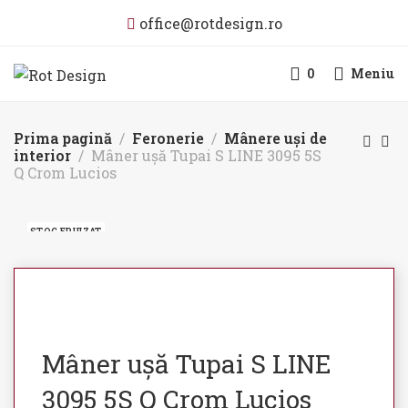
office@rotdesign.ro
0
Meniu
Prima pagină
Feronerie
Mânere uși de
interior
Mâner ușă Tupai S LINE 3095 5S
Q Crom Lucios
STOC EPUIZAT
Mâner ușă Tupai S LINE
3095 5S Q Crom Lucios