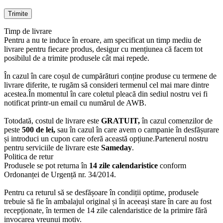
Timp de livrare
Pentru a nu te induce în eroare, am specificat un timp mediu de
livrare pentru fiecare produs, desigur cu mențiunea că facem tot
posibilul de a trimite produsele cât mai repede.
În cazul în care coșul de cumpărături conține produse cu termene de
livrare diferite, te rugăm să consideri termenul cel mai mare dintre
acestea.În momentul în care coletul pleacă din sediul nostru vei fi
notificat printr-un email cu numărul de AWB.
Totodată, costul de livrare este
GRATUIT,
în cazul comenzilor de
peste
500 de lei,
sau în cazul în care avem o campanie în desfășurare
și introduci un cupon care oferă această opțiune.Partenerul nostru
pentru serviciile de livrare este
Sameday
.
Politica de retur
Produsele se pot returna în
14 zile calendaristice
conform
Ordonanței de Urgență nr. 34/2014.
Pentru ca returul să se desfășoare în condiții optime, produsele
trebuie să fie în ambalajul original și în aceeași stare în care au fost
recepționate, în termen de 14 zile calendaristice de la primire fără
invocarea vreunui motiv.