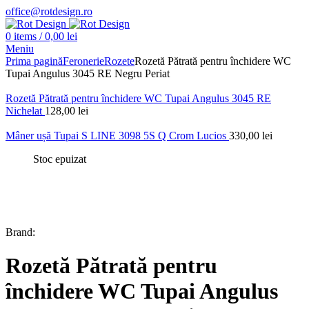
office@rotdesign.ro
0
items
/
0,00
lei
Meniu
Prima pagină
Feronerie
Rozete
Rozetă Pătrată pentru închidere WC
Tupai Angulus 3045 RE Negru Periat
Rozetă Pătrată pentru închidere WC Tupai Angulus 3045 RE
Nichelat
128,00
lei
Mâner ușă Tupai S LINE 3098 5S Q Crom Lucios
330,00
lei
Stoc epuizat
Brand:
Rozetă Pătrată pentru
închidere WC Tupai Angulus