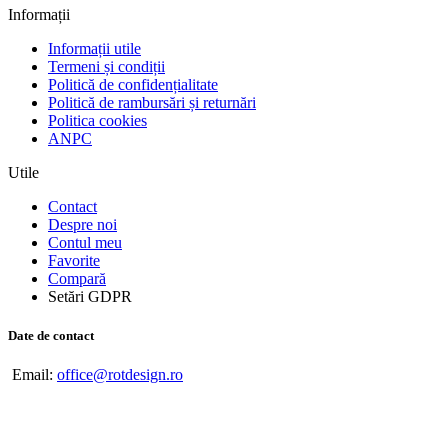
Informații
Informații utile
Termeni și condiții
Politică de confidențialitate
Politică de rambursări și returnări
Politica cookies
ANPC
Utile
Contact
Despre noi
Contul meu
Favorite
Compară
Setări GDPR
Date de contact
Email:
office@rotdesign.ro