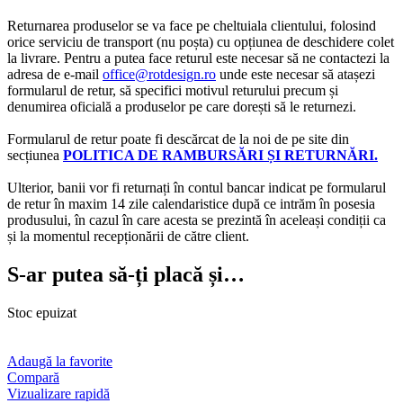
Returnarea produselor se va face pe cheltuiala clientului, folosind
orice serviciu de transport (nu poșta) cu opțiunea de deschidere colet
la livrare. Pentru a putea face returul este necesar să ne contactezi la
adresa de e-mail
office@rotdesign.ro
unde este necesar să atașezi
formularul de retur, să specifici motivul returului precum și
denumirea oficială a produselor pe care dorești să le returnezi.
Formularul de retur poate fi descărcat de la noi de pe site din
secțiunea
POLITICA DE RAMBURSĂRI ȘI RETURNĂRI.
Ulterior, banii vor fi returnați în contul bancar indicat pe formularul
de retur în maxim 14 zile calendaristice după ce intrăm în posesia
produsului, în cazul în care acesta se prezintă în aceleași condiții ca
și la momentul recepționării de către client.
S-ar putea să-ți placă și…
Stoc epuizat
Adaugă la favorite
Compară
Vizualizare rapidă