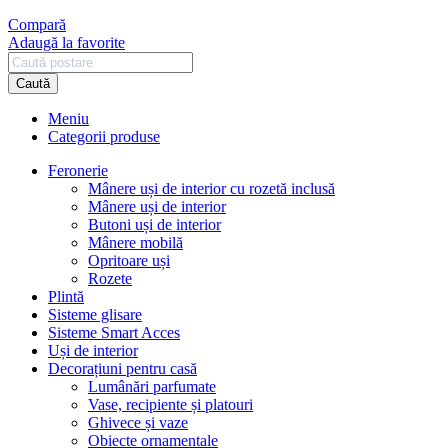
Compară
Adaugă la favorite
Caută
Meniu
Categorii produse
Feronerie
Mânere uși de interior cu rozetă inclusă
Mânere uși de interior
Butoni uși de interior
Mânere mobilă
Opritoare uși
Rozete
Plintă
Sisteme glisare
Sisteme Smart Acces
Uși de interior
Decorațiuni pentru casă
Lumânări parfumate
Vase, recipiente și platouri
Ghivece și vaze
Obiecte ornamentale