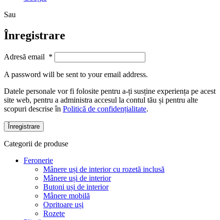
Sau
Înregistrare
Adresă email
*
A password will be sent to your email address.
Datele personale vor fi folosite pentru a-ți susține experiența pe acest
site web, pentru a administra accesul la contul tău și pentru alte
scopuri descrise în
Politică de confidențialitate
.
Înregistrare
Categorii de produse
Feronerie
Mânere uși de interior cu rozetă inclusă
Mânere uși de interior
Butoni uși de interior
Mânere mobilă
Opritoare uși
Rozete