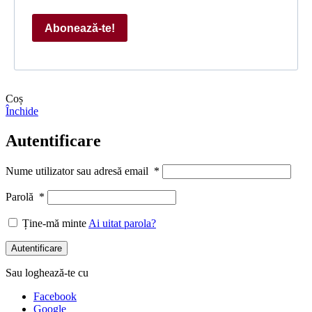
Abonează-te!
Coș
Închide
Autentificare
Nume utilizator sau adresă email
*
Parolă
*
Ține-mă minte
Ai uitat parola?
Autentificare
Sau loghează-te cu
Facebook
Google