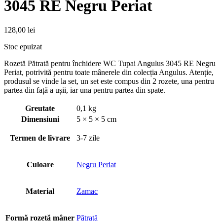
3045 RE Negru Periat
128,00
lei
Stoc epuizat
Rozetă Pătrată pentru închidere WC Tupai Angulus 3045 RE Negru
Periat, potrivită pentru toate mânerele din colecția Angulus. Atenție,
produsul se vinde la set, un set este compus din 2 rozete, una pentru
partea din față a ușii, iar una pentru partea din spate.
Greutate
0,1 kg
Dimensiuni
5 × 5 × 5 cm
Termen de livrare
3-7 zile
Culoare
Negru Periat
Material
Zamac
Formă rozetă mâner
Pătrată