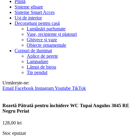
Plintă
Sisteme glisare
Sisteme Smart Acces
Uși de interior
Decorațiuni pentru casă
Lumânări parfumate
Vase, recipiente și platouri
Ghivece și vaze
Obiecte ornamentale
Corpuri de iluminat
Aplice de perete
Lampadare
Lămpi de birou
Tip pendul
Urmărește-ne:
Email
Facebook
Instagram
Youtube
TikTok
Rozetă Pătrată pentru închidere WC Tupai Angulus 3045 RE
Negru Periat
128,00
lei
Stoc epuizat