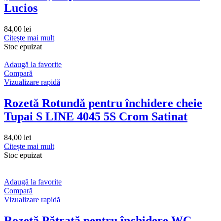
Lucios
84,00
lei
Citește mai mult
Stoc epuizat
Adaugă la favorite
Compară
Vizualizare rapidă
Rozetă Rotundă pentru închidere cheie
Tupai S LINE 4045 5S Crom Satinat
84,00
lei
Citește mai mult
Stoc epuizat
Adaugă la favorite
Compară
Vizualizare rapidă
Rozetă Pătrată pentru închidere WC