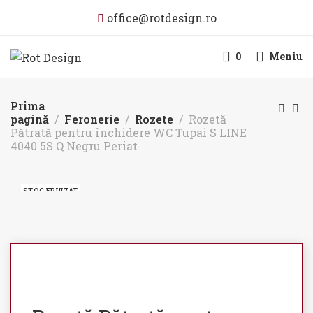
office@rotdesign.ro
0
Meniu
Prima
pagină
Feronerie
Rozete
Rozetă
Pătrată pentru închidere WC Tupai S LINE
4040 5S Q Negru Periat
STOC EPUIZAT