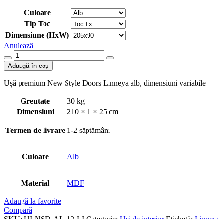
Culoare
Tip Toc
Dimensiune (HxW)
Anulează
Cantitate
Ușă
Adaugă în coș
premium
New
Ușă premium New Style Doors Linneya alb, dimensiuni variabile
Style
Doors
Greutate
30 kg
Linneya
Dimensiuni
210 × 1 × 25 cm
alb
Termen de livrare
1-2 săptămâni
Culoare
Alb
Material
MDF
Adaugă la favorite
Compară
SKU:
UI-NSD-AL-12-LI
Categorie:
Uși de interior
Etichetă:
Linney