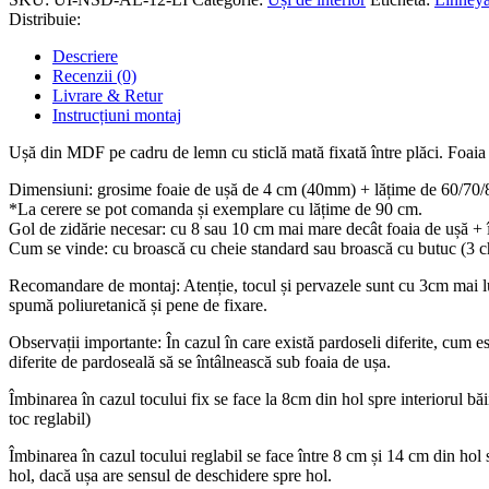
Distribuie:
Descriere
Recenzii (0)
Livrare & Retur
Instrucțiuni montaj
Ușă din MDF pe cadru de lemn cu sticlă mată fixată între plăci. Foaia 
Dimensiuni: grosime foaie de ușă de 4 cm (40mm) + lățime de 60/7
*La cerere se pot comanda și exemplare cu lățime de 90 cm.
Gol de zidărie necesar: cu 8 sau 10 cm mai mare decât foaia de ușă +
Cum se vinde: cu broască cu cheie standard sau broască cu butuc (3 c
Recomandare de montaj: Atenție, tocul și pervazele sunt cu 3cm mai lun
spumă poliuretanică și pene de fixare.
Observații importante: În cazul în care există pardoseli diferite, cum es
diferite de pardoseală să se întâlnească sub foaia de ușa.
Îmbinarea în cazul tocului fix se face la 8cm din hol spre interiorul băi
toc reglabil)
Îmbinarea în cazul tocului reglabil se face între 8 cm și 14 cm din hol sp
hol, dacă ușa are sensul de deschidere spre hol.