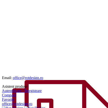
Email:
office@rotdesign.ro
Asistent produse
Autentificare / Înregistrare
Compară
Favorite
office@rotdesign.ro