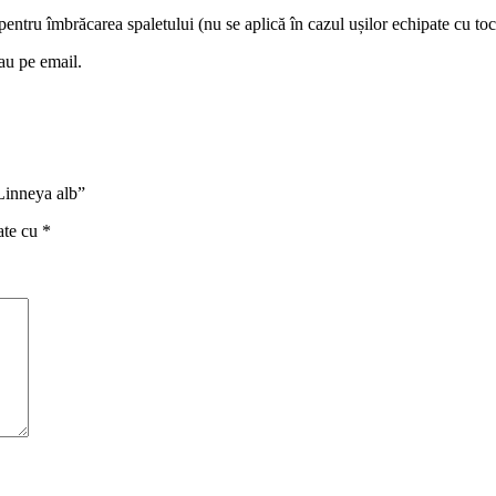
pentru îmbrăcarea spaletului (nu se aplică în cazul ușilor echipate cu toc
sau pe email.
Linneya alb”
ate cu
*