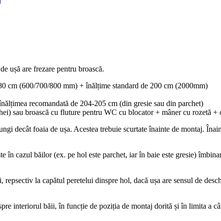
de ușă are frezare pentru broască.
0/80 cm (600/700/800 mm) + înălțime standard de 200 cm (2000mm)
 înălțimea recomandată de 204-205 cm (din gresie sau din parchet)
hei) sau broască cu fluture pentru WC cu blocator + mâner cu rozetă + o
gi decât foaia de ușa. Acestea trebuie scurtate înainte de montaj. Înai
te în cazul băilor (ex. pe hol este parchet, iar în baie este gresie) îmbina
i, repsectiv la capătul peretelui dinspre hol, dacă ușa are sensul de desch
re interiorul băii, în funcție de poziția de montaj dorită și în limita a c