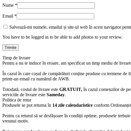
Nume
*
Email
*
Salvează-mi numele, emailul și site-ul web în acest navigator pent
You have to be logged in to be able to add photos to your review.
Timp de livrare
Pentru a nu te induce în eroare, am specificat un timp mediu de livrare
În cazul în care coșul de cumpărături conține produse cu termene de liv
printr-un email cu numărul de AWB.
Totodată, costul de livrare este
GRATUIT,
în cazul comenzilor de pe
serviciile de livrare este
Sameday
.
Politica de retur
Produsele se pot returna în
14 zile calendaristice
conform Ordonanței 
Pentru ca returul să se desfășoare în condiții optime, produsele trebuie 
vreunui motiv.