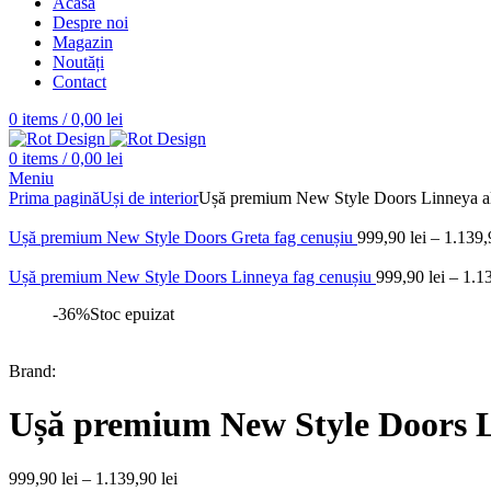
Acasă
Despre noi
Magazin
Noutăți
Contact
0
items
/
0,00
lei
0
items
/
0,00
lei
Meniu
Prima pagină
Uși de interior
Ușă premium New Style Doors Linneya a
Ușă premium New Style Doors Greta fag cenușiu
999,90
lei
–
1.139
Ușă premium New Style Doors Linneya fag cenușiu
999,90
lei
–
1.1
-36%
Stoc epuizat
Brand:
Ușă premium New Style Doors L
999,90
lei
–
1.139,90
lei