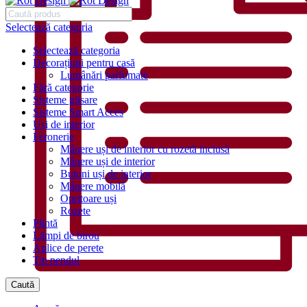
Selectează categoria
Selectează categoria
Decorațiuni pentru casă
Lumânări parfumate
Fără categorie
Sisteme glisare
Sisteme Smart Acces
Uși de interior
Feronerie
Mânere uși de interior cu rozetă inclusă
Mânere uși de interior
Butoni uși de interior
Mânere mobilă
Opritoare uși
Rozete
Plintă
Lămpi de birou
Aplice de perete
Tip pendul
Caută