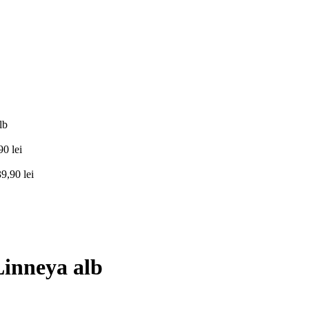
lb
,90
lei
39,90
lei
inneya alb