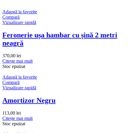
Adaugă la favorite
Compară
Vizualizare rapidă
Feronerie ușa hambar cu șină 2 metri
neagră
370,00
lei
Citește mai mult
Stoc epuizat
Adaugă la favorite
Compară
Vizualizare rapidă
Amortizor Negru
113,00
lei
Citește mai mult
Stoc epuizat