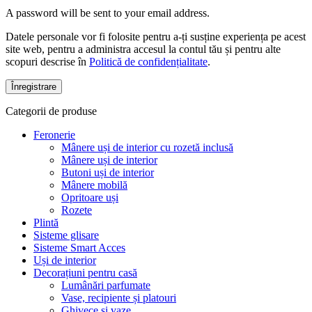
A password will be sent to your email address.
Datele personale vor fi folosite pentru a-ți susține experiența pe acest
site web, pentru a administra accesul la contul tău și pentru alte
scopuri descrise în
Politică de confidențialitate
.
Înregistrare
Categorii de produse
Feronerie
Mânere uși de interior cu rozetă inclusă
Mânere uși de interior
Butoni uși de interior
Mânere mobilă
Opritoare uși
Rozete
Plintă
Sisteme glisare
Sisteme Smart Acces
Uși de interior
Decorațiuni pentru casă
Lumânări parfumate
Vase, recipiente și platouri
Ghivece și vaze