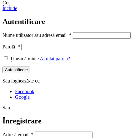
Coș
Închide
Autentificare
Nume utilizator sau adresă email
*
Parolă
*
Ține-mă minte
Ai uitat parola?
Autentificare
Sau loghează-te cu
Facebook
Google
Sau
Înregistrare
Adresă email
*