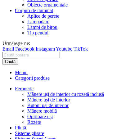
Obiecte ornamentale
Corpuri de iluminat
Aplice de perete
Lampadare
Lămpi de birou
Tip pendul
Urmărește-ne:
Email
Facebook
Instagram
Youtube
TikTok
Caută
Meniu
Categorii produse
Feronerie
Mânere uși de interior cu rozetă inclusă
Mânere uși de interior
Butoni uși de interior
Mânere mobilă
Opritoare uși
Rozete
Plintă
Sisteme glisare
Sisteme Smart Acces