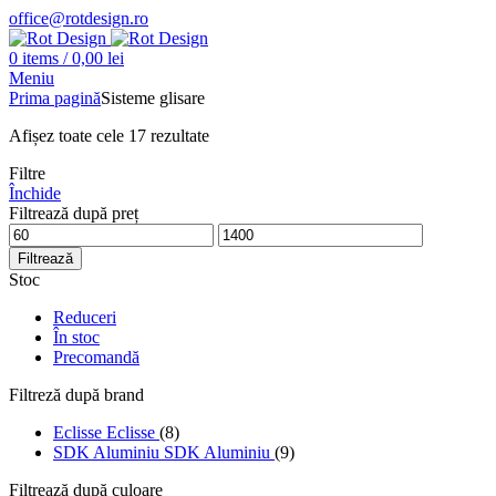
office@rotdesign.ro
0
items
/
0,00
lei
Meniu
Prima pagină
Sisteme glisare
Afișez toate cele 17 rezultate
Filtre
Închide
Filtrează după preț
Preț
Preț
minim
maxim
Filtrează
Stoc
Reduceri
În stoc
Precomandă
Filtreză după brand
Eclisse
Eclisse
(8)
SDK Aluminiu
SDK Aluminiu
(9)
Filtrează după culoare