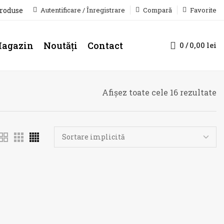
produse
Autentificare / Înregistrare
Compară
Favorite
agazin
Noutăți
Contact
0
/
0,00
lei
Afișez toate cele 16 rezultate
-20%
-20%
STOC
STOC
EPUIZAT
EPUIZAT