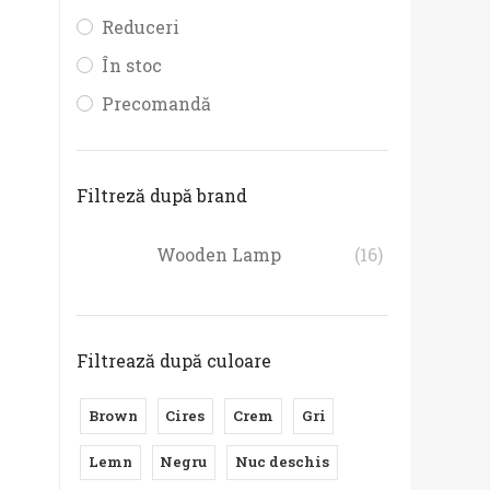
Reduceri
În stoc
Precomandă
Lust
Enka
Filtreză după brand
395
482
Wooden Lamp
(16)
-20
Filtrează după culoare
E
Brown
Cires
Crem
Gri
Lemn
Negru
Nuc deschis