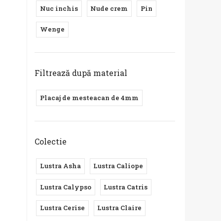
Nuc inchis
Nude crem
Pin
Wenge
Lust
Obli
Filtrează după material
309
346
Placaj de mesteacan de 4mm
-20
Colectie
E
Lustra Asha
Lustra Caliope
Lustra Calypso
Lustra Catris
Lustra Cerise
Lustra Claire