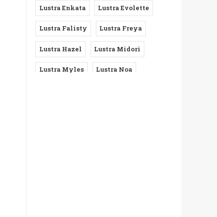
Lustra Enkata
Lustra Evolette
Lust
Fali
Lustra Falisty
Lustra Freya
Lustra Hazel
Lustra Midori
395
469
Lustra Myles
Lustra Noa
Lustra Oblique
Lustra Vanda
-20
E
Lust