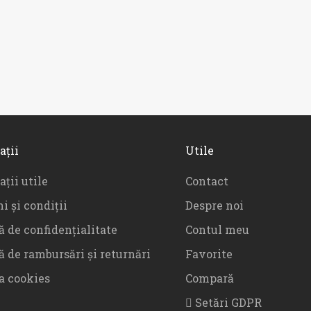
,00
lei
–
395,00
lei
–
,00
lei
556,00
lei
ații
Utile
ții utile
Contact
i și condiții
Despre noi
ă de confidențialitate
Contul meu
ă de rambursări și returnări
Favorite
ca cookies
Compară
Setări GDPR