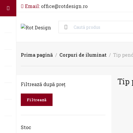
Email:
office@rotdesign.ro
Prima pagină
Corpuri de iluminat
Tip pen
Tip
Filtrează după preț
Filtrează
-20
E
Stoc