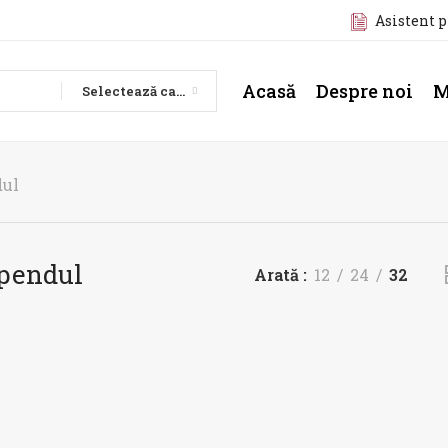
Asistent 
Acasă
Despre noi
M
Selectează categoria
dul
 pendul
Arată
12
24
32
%
-20%
STOC
STOC
PUIZAT
EPUIZAT