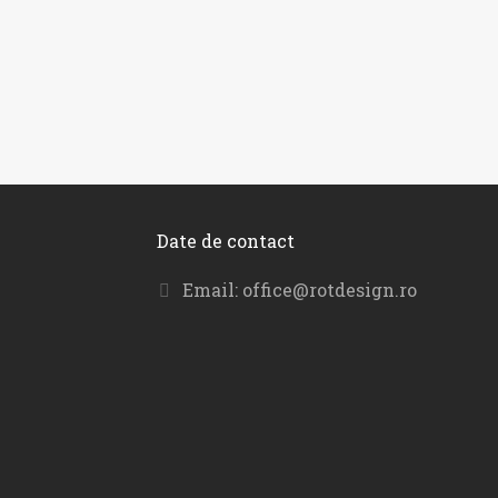
272,00
lei
–
420,00
lei
–
432,00
lei
593,00
lei
Date de contact
Email:
office@rotdesign.ro