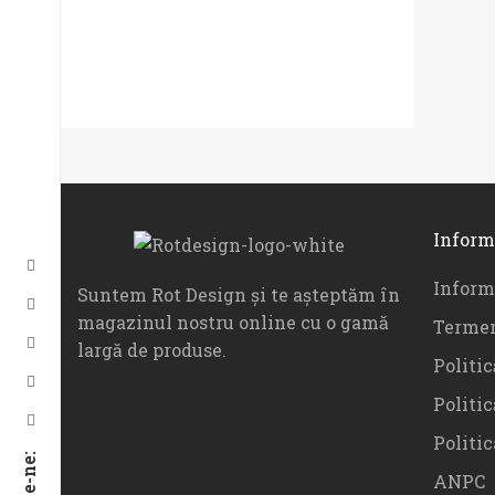
296
432
Inform
Informa
Suntem Rot Design și te așteptăm în
magazinul nostru online cu o gamă
Termen
largă de produse.
Politic
Politic
Politi
ANPC