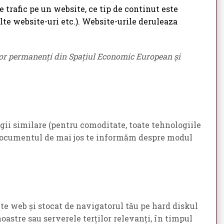
 trafic pe un website, ce tip de continut este
lte website-uri etc.). Website-urile deruleaza
ților permanenți din Spațiul Economic European și
ogii similare (pentru comoditate, toate tehnologiile
În documentul de mai jos te informăm despre modul
ite web și stocat de navigatorul tău pe hard diskul
noastre sau serverele terților relevanți, în timpul