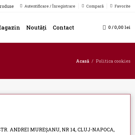
produse
Autentificare / Înregistrare
Compară
Favorite
agazin
Noutăți
Contact
0
/
0,00
lei
Acasă
Politica cookies
l pe STR. ANDREI MUREȘANU, NR 14, CLUJ-NAPOCA,