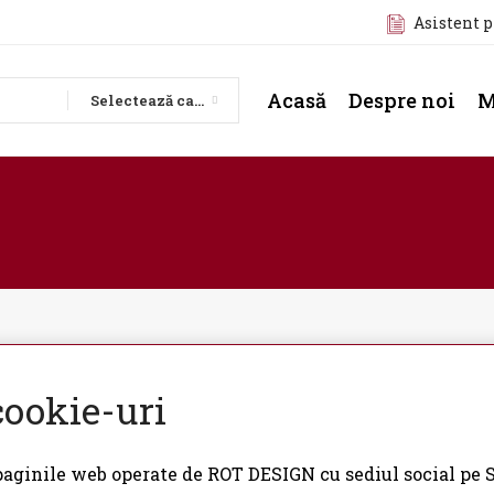
Asistent 
Acasă
Despre noi
M
Selectează categoria
 cookie-uri
 și paginile web operate de ROT DESIGN cu sediul socia