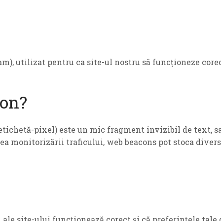
m), utilizat pentru ca site-ul nostru să funcționeze corec
con?
etichetă-pixel) este un mic fragment invizibil de text, s
ea monitorizării traficului, web beacons pot stoca divers
 ale site-ului funcționează corect și că preferințele tale