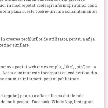
roduci în mod repetat aceleași informații atunci când
. Putem plasa aceste cookie-uri fără consimțământul
n crearea profilurilor de utilizator, pentru a afișa
keting similare.
omova pagini web (de exemplu, „like”, „pin”) sau a
. Acest conținut este încorporat cu cod derivat din
esa anumite informații pentru publicitate
d regulat) pentru a afla ce fac cu datele tale
ât de mult posibil. Facebook, WhatsApp, Instagram