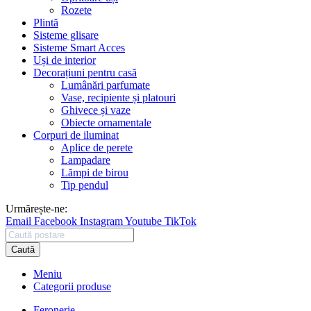
Rozete
Plintă
Sisteme glisare
Sisteme Smart Acces
Uși de interior
Decorațiuni pentru casă
Lumânări parfumate
Vase, recipiente și platouri
Ghivece și vaze
Obiecte ornamentale
Corpuri de iluminat
Aplice de perete
Lampadare
Lămpi de birou
Tip pendul
Urmărește-ne:
Email
Facebook
Instagram
Youtube
TikTok
Caută
Meniu
Categorii produse
Feronerie