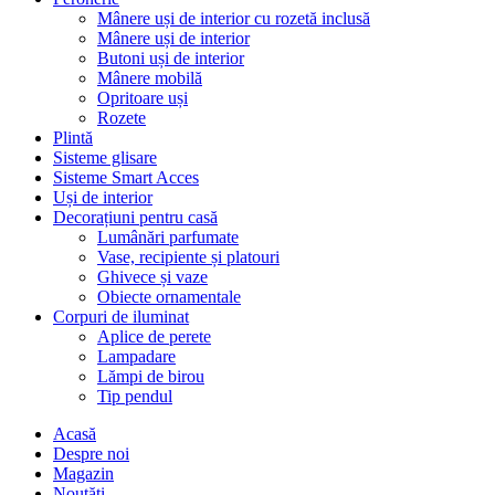
Mânere uși de interior cu rozetă inclusă
Mânere uși de interior
Butoni uși de interior
Mânere mobilă
Opritoare uși
Rozete
Plintă
Sisteme glisare
Sisteme Smart Acces
Uși de interior
Decorațiuni pentru casă
Lumânări parfumate
Vase, recipiente și platouri
Ghivece și vaze
Obiecte ornamentale
Corpuri de iluminat
Aplice de perete
Lampadare
Lămpi de birou
Tip pendul
Acasă
Despre noi
Magazin
Noutăți