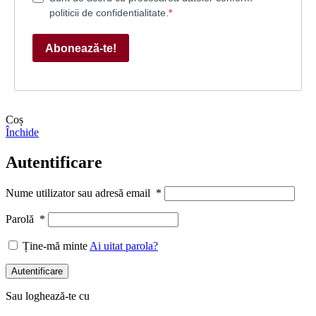
politicii de confidentialitate.
Abonează-te!
Coș
Închide
Autentificare
Nume utilizator sau adresă email
*
Parolă
*
Ține-mă minte
Ai uitat parola?
Autentificare
Sau loghează-te cu