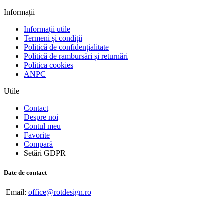
Informații
Informații utile
Termeni și condiții
Politică de confidențialitate
Politică de rambursări și returnări
Politica cookies
ANPC
Utile
Contact
Despre noi
Contul meu
Favorite
Compară
Setări GDPR
Date de contact
Email:
office@rotdesign.ro