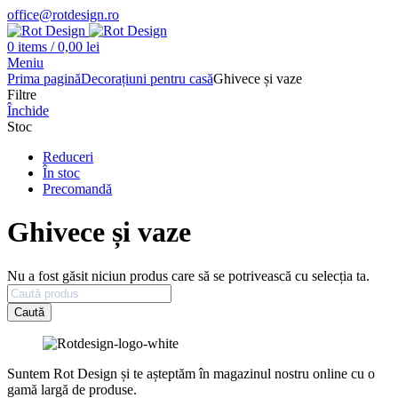
office@rotdesign.ro
0
items
/
0,00
lei
Meniu
Prima pagină
Decorațiuni pentru casă
Ghivece și vaze
Filtre
Închide
Stoc
Reduceri
În stoc
Precomandă
Ghivece și vaze
Nu a fost găsit niciun produs care să se potrivească cu selecția ta.
Caută
Suntem Rot Design și te așteptăm în magazinul nostru online cu o
gamă largă de produse.