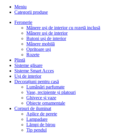
Meniu
Categorii produse
Feronerie
Mânere uși de interior cu rozetă inclusă
Mânere uși de interior
Butoni uși de interior
Mânere mobilă
Opritoare uși
Rozete
Plintă
Sisteme glisare
Sisteme Smart Acces
Uși de interior
Decorațiuni pentru casă
Lumânări parfumate
Vase, recipiente și platouri
Ghivece și vaze
Obiecte ornamentale
Corpuri de iluminat
Aplice de perete
Lampadare
Lămpi de birou
Tip pendul