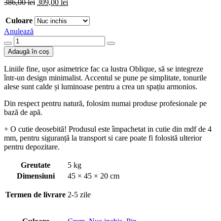
Prețul
Prețul
386,00
lei
309,00
lei
inițial
curent
a
este:
Culoare
fost:
309,00 lei.
Anulează
386,00 lei.
Cantitate
Aplică
Adaugă în coș
din
lemn
Liniile fine, ușor asimetrice fac ca lustra Oblique, să se integreze
Oblique
într-un design minimalist. Accentul se pune pe simplitate, tonurile
alese sunt calde și luminoase pentru a crea un spațiu armonios.
Din respect pentru natură, folosim numai produse profesionale pe
bază de apă.
+ O cutie deosebită! Produsul este împachetat in cutie din mdf de 4
mm, pentru siguranță la transport si care poate fi folosită ulterior
pentru depozitare.
Greutate
5 kg
Dimensiuni
45 × 45 × 20 cm
Termen de livrare
2-5 zile