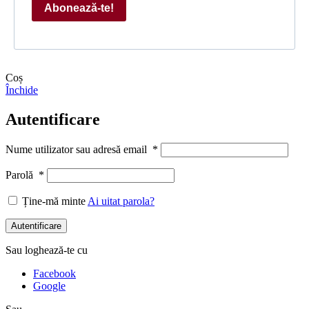
Abonează-te!
Coș
Închide
Autentificare
Nume utilizator sau adresă email
*
Parolă
*
Ține-mă minte
Ai uitat parola?
Autentificare
Sau loghează-te cu
Facebook
Google