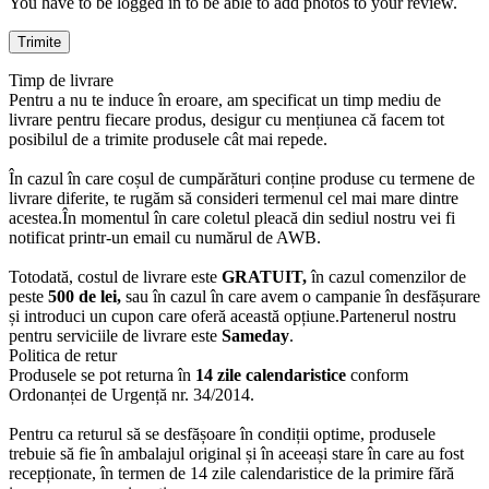
You have to be logged in to be able to add photos to your review.
Timp de livrare
Pentru a nu te induce în eroare, am specificat un timp mediu de
livrare pentru fiecare produs, desigur cu mențiunea că facem tot
posibilul de a trimite produsele cât mai repede.
În cazul în care coșul de cumpărături conține produse cu termene de
livrare diferite, te rugăm să consideri termenul cel mai mare dintre
acestea.În momentul în care coletul pleacă din sediul nostru vei fi
notificat printr-un email cu numărul de AWB.
Totodată, costul de livrare este
GRATUIT,
în cazul comenzilor de
peste
500 de lei,
sau în cazul în care avem o campanie în desfășurare
și introduci un cupon care oferă această opțiune.Partenerul nostru
pentru serviciile de livrare este
Sameday
.
Politica de retur
Produsele se pot returna în
14 zile calendaristice
conform
Ordonanței de Urgență nr. 34/2014.
Pentru ca returul să se desfășoare în condiții optime, produsele
trebuie să fie în ambalajul original și în aceeași stare în care au fost
recepționate, în termen de 14 zile calendaristice de la primire fără