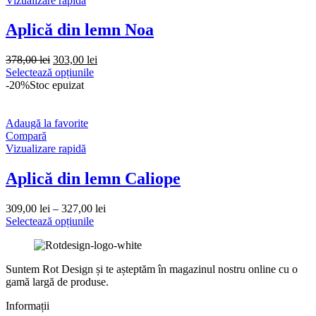
Vizualizare rapidă
Aplică din lemn Noa
Prețul
Prețul
378,00
lei
303,00
lei
inițial
curent
Selectează opțiunile
a
este:
-20%
Stoc epuizat
fost:
303,00 lei.
378,00 lei.
Adaugă la favorite
Compară
Vizualizare rapidă
Aplică din lemn Caliope
309,00
lei
–
327,00
lei
Selectează opțiunile
Suntem Rot Design și te așteptăm în magazinul nostru online cu o
gamă largă de produse.
Informații