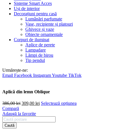
Sisteme Smart Acces
Uși de interior
Decorațiuni pentru casă
Lumânări parfumate
Vase, recipiente și platouri
Ghivece și vaze
Obiecte ornamentale
Corpuri de iluminat
Aplice de perete
Lampadare
Lămpi de birou
Tip pendul
Urmărește-ne:
Email
Facebook
Instagram
Youtube
TikTok
Aplică din lemn Oblique
Prețul
Prețul
386,00
lei
309,00
lei
Selectează opțiunea
inițial
curent
Compară
a
este:
Adaugă la favorite
fost:
309,00 lei.
386,00 lei.
Caută