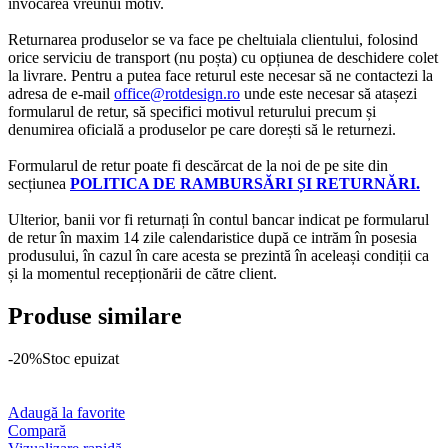
invocarea vreunui motiv.
Returnarea produselor se va face pe cheltuiala clientului, folosind
orice serviciu de transport (nu poșta) cu opțiunea de deschidere colet
la livrare. Pentru a putea face returul este necesar să ne contactezi la
adresa de e-mail
office@rotdesign.ro
unde este necesar să atașezi
formularul de retur, să specifici motivul returului precum și
denumirea oficială a produselor pe care dorești să le returnezi.
Formularul de retur poate fi descărcat de la noi de pe site din
secțiunea
POLITICA DE RAMBURSĂRI ȘI RETURNĂRI.
Ulterior, banii vor fi returnați în contul bancar indicat pe formularul
de retur în maxim 14 zile calendaristice după ce intrăm în posesia
produsului, în cazul în care acesta se prezintă în aceleași condiții ca
și la momentul recepționării de către client.
Produse similare
-20%
Stoc epuizat
Adaugă la favorite
Compară