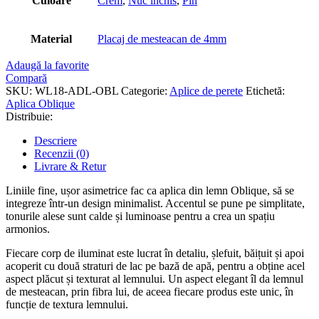
Culoare
Crem
,
Nuc inchis
,
Pin
Material
Placaj de mesteacan de 4mm
Adaugă la favorite
Compară
SKU:
WL18-ADL-OBL
Categorie:
Aplice de perete
Etichetă:
Aplica Oblique
Distribuie:
Descriere
Recenzii (0)
Livrare & Retur
Liniile fine, ușor asimetrice fac ca aplica din lemn Oblique, să se
integreze într-un design minimalist. Accentul se pune pe simplitate,
tonurile alese sunt calde și luminoase pentru a crea un spațiu
armonios.
Fiecare corp de iluminat este lucrat în detaliu, șlefuit, băițuit și apoi
acoperit cu două straturi de lac pe bază de apă, pentru a obține acel
aspect plăcut și texturat al lemnului. Un aspect elegant îl da lemnul
de mesteacan, prin fibra lui, de aceea fiecare produs este unic, în
funcție de textura lemnului.