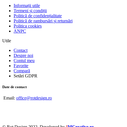
Informații utile
Termeni și condiții
Politică de confidențialitate
Politică de rambursări și returnări
Politica cookies
ANPC
Utile
Contact
Despre noi
Contul meu
Favorite
Compară
Setări GDPR
Date de contact
Email:
office@rotdesign.ro
© Rot Design 2022. Developed by
I
MCreative.ro