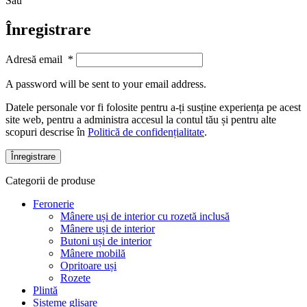
Sau
Înregistrare
Adresă email
*
A password will be sent to your email address.
Datele personale vor fi folosite pentru a-ți susține experiența pe acest
site web, pentru a administra accesul la contul tău și pentru alte
scopuri descrise în
Politică de confidențialitate
.
Înregistrare
Categorii de produse
Feronerie
Mânere uși de interior cu rozetă inclusă
Mânere uși de interior
Butoni uși de interior
Mânere mobilă
Opritoare uși
Rozete
Plintă
Sisteme glisare