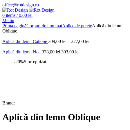
office@rotdesign.ro
0
items
/
0,00
lei
Meniu
Prima pagină
Corpuri de iluminat
Aplice de perete
Aplică din lemn
Oblique
Aplică din lemn Caliope
309,00
lei
–
327,00
lei
Prețul
Prețul
Aplică din lemn Noa
378,00
lei
303,00
lei
inițial
curent
-20%
Stoc epuizat
a
este:
fost:
303,00 lei.
378,00 lei.
Brand:
Aplică din lemn Oblique