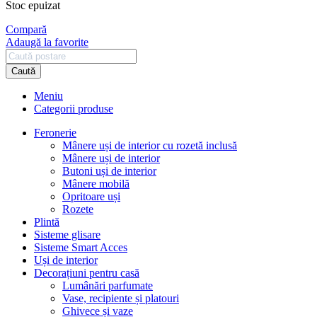
Stoc epuizat
Compară
Adaugă la favorite
Caută
Meniu
Categorii produse
Feronerie
Mânere uși de interior cu rozetă inclusă
Mânere uși de interior
Butoni uși de interior
Mânere mobilă
Opritoare uși
Rozete
Plintă
Sisteme glisare
Sisteme Smart Acces
Uși de interior
Decorațiuni pentru casă
Lumânări parfumate
Vase, recipiente și platouri
Ghivece și vaze