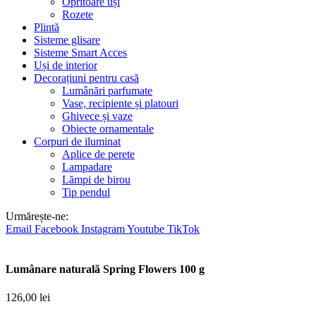
Opritoare uși
Rozete
Plintă
Sisteme glisare
Sisteme Smart Acces
Uși de interior
Decorațiuni pentru casă
Lumânări parfumate
Vase, recipiente și platouri
Ghivece și vaze
Obiecte ornamentale
Corpuri de iluminat
Aplice de perete
Lampadare
Lămpi de birou
Tip pendul
Urmărește-ne:
Email
Facebook
Instagram
Youtube
TikTok
Lumânare naturală Spring Flowers 100 g
126,00
lei