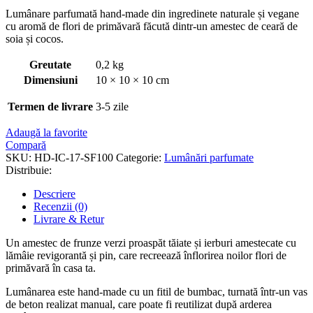
Lumânare parfumată hand-made din ingredinete naturale și vegane
cu aromă de flori de primăvară făcută dintr-un amestec de ceară de
soia și cocos.
Greutate
0,2 kg
Dimensiuni
10 × 10 × 10 cm
Termen de livrare
3-5 zile
Adaugă la favorite
Compară
SKU:
HD-IC-17-SF100
Categorie:
Lumânări parfumate
Distribuie:
Descriere
Recenzii (0)
Livrare & Retur
Un amestec de frunze verzi proaspăt tăiate și ierburi amestecate cu
lămâie revigorantă și pin, care recreează înflorirea noilor flori de
primăvară în casa ta.
Lumânarea este hand-made cu un fitil de bumbac, turnată într-un vas
de beton realizat manual, care poate fi reutilizat după arderea