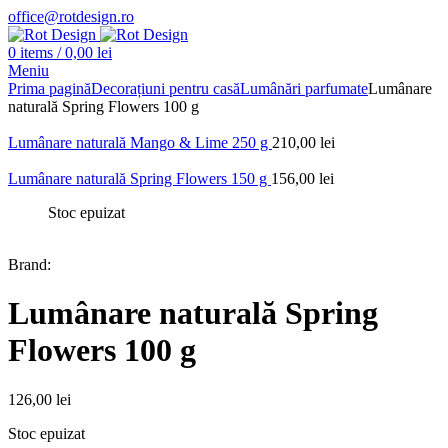
office@rotdesign.ro
0
items
/
0,00
lei
Meniu
Prima pagină
Decorațiuni pentru casă
Lumânări parfumate
Lumânare
naturală Spring Flowers 100 g
Lumânare naturală Mango & Lime 250 g
210,00
lei
Lumânare naturală Spring Flowers 150 g
156,00
lei
Stoc epuizat
Brand:
Lumânare naturală Spring
Flowers 100 g
126,00
lei
Stoc epuizat