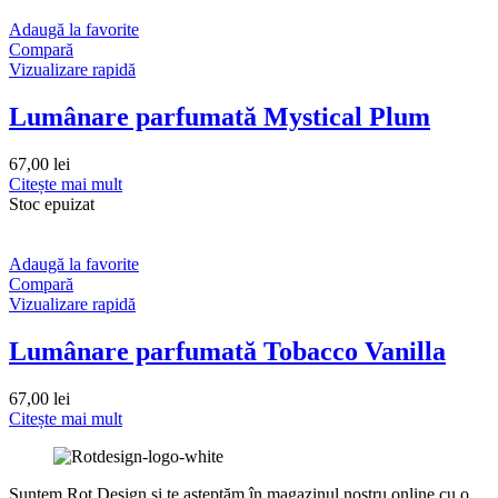
Adaugă la favorite
Compară
Vizualizare rapidă
Lumânare parfumată Mystical Plum
67,00
lei
Citește mai mult
Stoc epuizat
Adaugă la favorite
Compară
Vizualizare rapidă
Lumânare parfumată Tobacco Vanilla
67,00
lei
Citește mai mult
Suntem Rot Design și te așteptăm în magazinul nostru online cu o