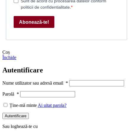
Sunt de acord cu procesarea datelor conform
politicii de confidentialitate.
Abonează-te!
Coș
Închide
Autentificare
Nume utilizator sau adresă email
*
Parolă
*
Ține-mă minte
Ai uitat parola?
Autentificare
Sau loghează-te cu