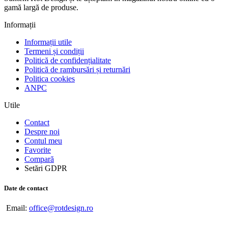
gamă largă de produse.
Informații
Informații utile
Termeni și condiții
Politică de confidențialitate
Politică de rambursări și returnări
Politica cookies
ANPC
Utile
Contact
Despre noi
Contul meu
Favorite
Compară
Setări GDPR
Date de contact
Email:
office@rotdesign.ro