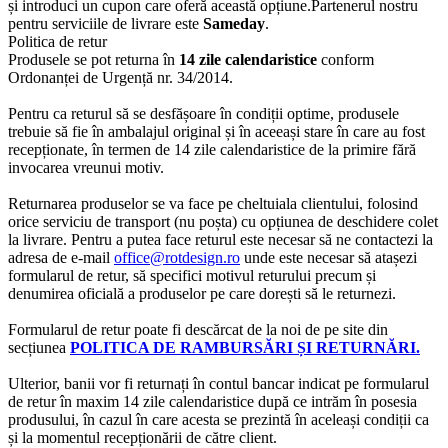
și introduci un cupon care oferă această opțiune.Partenerul nostru
pentru serviciile de livrare este
Sameday
.
Politica de retur
Produsele se pot returna în
14 zile calendaristice
conform
Ordonanței de Urgență nr. 34/2014.
Pentru ca returul să se desfășoare în condiții optime, produsele
trebuie să fie în ambalajul original și în aceeași stare în care au fost
recepționate, în termen de 14 zile calendaristice de la primire fără
invocarea vreunui motiv.
Returnarea produselor se va face pe cheltuiala clientului, folosind
orice serviciu de transport (nu poșta) cu opțiunea de deschidere colet
la livrare. Pentru a putea face returul este necesar să ne contactezi la
adresa de e-mail
office@rotdesign.ro
unde este necesar să atașezi
formularul de retur, să specifici motivul returului precum și
denumirea oficială a produselor pe care dorești să le returnezi.
Formularul de retur poate fi descărcat de la noi de pe site din
secțiunea
POLITICA DE RAMBURSĂRI ȘI RETURNĂRI.
Ulterior, banii vor fi returnați în contul bancar indicat pe formularul
de retur în maxim 14 zile calendaristice după ce intrăm în posesia
produsului, în cazul în care acesta se prezintă în aceleași condiții ca
și la momentul recepționării de către client.