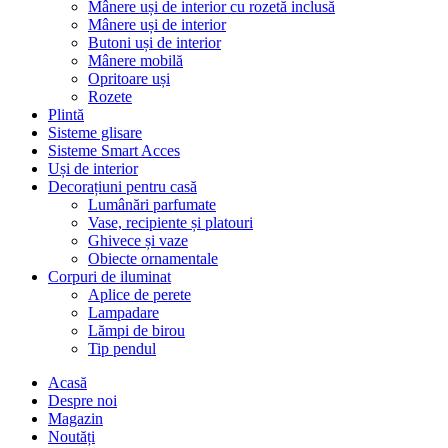
Mânere uși de interior cu rozetă inclusă
Mânere uși de interior
Butoni uși de interior
Mânere mobilă
Opritoare uși
Rozete
Plintă
Sisteme glisare
Sisteme Smart Acces
Uși de interior
Decorațiuni pentru casă
Lumânări parfumate
Vase, recipiente și platouri
Ghivece și vaze
Obiecte ornamentale
Corpuri de iluminat
Aplice de perete
Lampadare
Lămpi de birou
Tip pendul
Acasă
Despre noi
Magazin
Noutăți