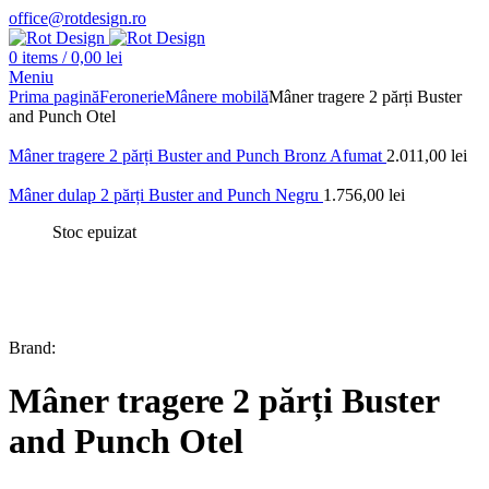
office@rotdesign.ro
0
items
/
0,00
lei
Meniu
Prima pagină
Feronerie
Mânere mobilă
Mâner tragere 2 părți Buster
and Punch Otel
Mâner tragere 2 părți Buster and Punch Bronz Afumat
2.011,00
lei
Mâner dulap 2 părți Buster and Punch Negru
1.756,00
lei
Stoc epuizat
Brand:
Mâner tragere 2 părți Buster
and Punch Otel