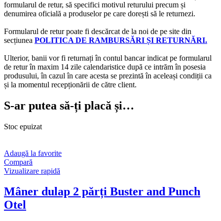
formularul de retur, să specifici motivul returului precum și
denumirea oficială a produselor pe care dorești să le returnezi.
Formularul de retur poate fi descărcat de la noi de pe site din
secțiunea
POLITICA DE RAMBURSĂRI ȘI RETURNĂRI.
Ulterior, banii vor fi returnați în contul bancar indicat pe formularul
de retur în maxim 14 zile calendaristice după ce intrăm în posesia
produsului, în cazul în care acesta se prezintă în aceleași condiții ca
și la momentul recepționării de către client.
S-ar putea să-ți placă și…
Stoc epuizat
Adaugă la favorite
Compară
Vizualizare rapidă
Mâner dulap 2 părți Buster and Punch
Otel