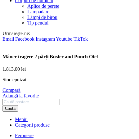
Corpuri de iluminat
Aplice de perete
Lampadare
Lămpi de birou
Tip pendul
Urmărește-ne:
Email
Facebook
Instagram
Youtube
TikTok
Mâner tragere 2 părți Buster and Punch Otel
1.813,00
lei
Stoc epuizat
Compară
Adaugă la favorite
Caută
Meniu
Categorii produse
Feronerie