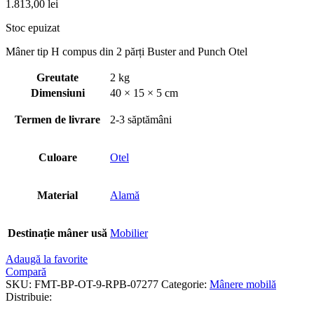
1.813,00
lei
Stoc epuizat
Mâner tip H compus din 2 părți Buster and Punch Otel
Greutate
2 kg
Dimensiuni
40 × 15 × 5 cm
Termen de livrare
2-3 săptămâni
Culoare
Otel
Material
Alamă
Destinație mâner usă
Mobilier
Adaugă la favorite
Compară
SKU:
FMT-BP-OT-9-RPB-07277
Categorie:
Mânere mobilă
Distribuie: