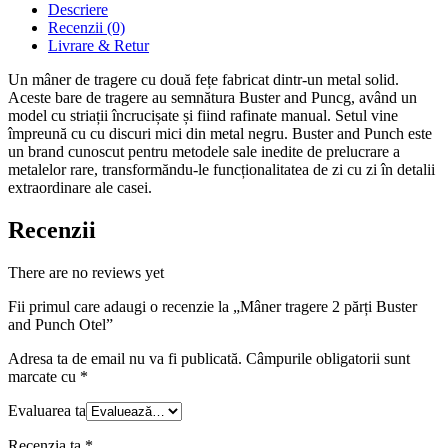
Descriere
Recenzii (0)
Livrare & Retur
Un mâner de tragere cu două fețe fabricat dintr-un metal solid.
Aceste bare de tragere au semnătura Buster and Puncg, având un
model cu striații încrucișate și fiind rafinate manual. Setul vine
împreună cu cu discuri mici din metal negru. Buster and Punch este
un brand cunoscut pentru metodele sale inedite de prelucrare a
metalelor rare, transformăndu-le funcționalitatea de zi cu zi în detalii
extraordinare ale casei.
Recenzii
There are no reviews yet
Fii primul care adaugi o recenzie la „Mâner tragere 2 părți Buster
and Punch Otel”
Adresa ta de email nu va fi publicată.
Câmpurile obligatorii sunt
marcate cu
*
Evaluarea ta
Recenzia ta
*