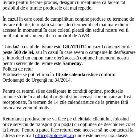
livrare pentru fiecare produs, desigur cu mențiunea că facem tot
posibilul de a trimite produsele cât mai repede.
În cazul în care coșul de cumpărături conține produse cu termene de
livrare diferite, te rugăm să consideri termenul cel mai mare dintre
acestea.În momentul în care coletul pleacă din sediul nostru vei fi
notificat printr-un email cu numărul de AWB.
Totodată, costul de livrare este
GRATUIT,
în cazul comenzilor de
peste
500 de lei,
sau în cazul în care avem o campanie în desfășurare
și introduci un cupon care oferă această opțiune.Partenerul nostru
pentru serviciile de livrare este
Sameday
.
Politica de retur
Produsele se pot returna în
14 zile calendaristice
conform
Ordonanței de Urgență nr. 34/2014.
Pentru ca returul să se desfășoare în condiții optime, produsele
trebuie să fie în ambalajul original și în aceeași stare în care au fost
recepționate, în termen de 14 zile calendaristice de la primire fără
invocarea vreunui motiv.
Returnarea produselor se va face pe cheltuiala clientului, folosind
orice serviciu de transport (nu poșta) cu opțiunea de deschidere colet
la livrare. Pentru a putea face returul este necesar să ne contactezi la
adresa de e-mail
office@rotdesign.ro
unde este necesar să atașezi