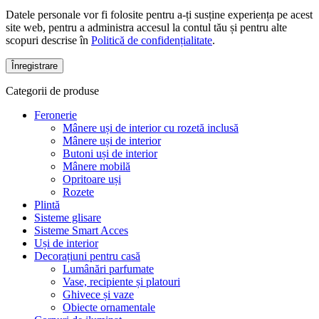
Datele personale vor fi folosite pentru a-ți susține experiența pe acest
site web, pentru a administra accesul la contul tău și pentru alte
scopuri descrise în
Politică de confidențialitate
.
Înregistrare
Categorii de produse
Feronerie
Mânere uși de interior cu rozetă inclusă
Mânere uși de interior
Butoni uși de interior
Mânere mobilă
Opritoare uși
Rozete
Plintă
Sisteme glisare
Sisteme Smart Acces
Uși de interior
Decorațiuni pentru casă
Lumânări parfumate
Vase, recipiente și platouri
Ghivece și vaze
Obiecte ornamentale