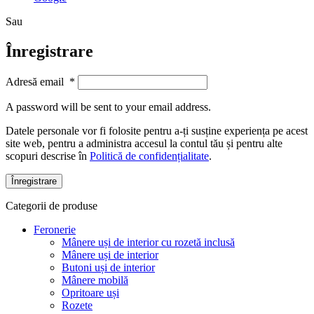
Sau
Înregistrare
Adresă email
*
A password will be sent to your email address.
Datele personale vor fi folosite pentru a-ți susține experiența pe acest
site web, pentru a administra accesul la contul tău și pentru alte
scopuri descrise în
Politică de confidențialitate
.
Înregistrare
Categorii de produse
Feronerie
Mânere uși de interior cu rozetă inclusă
Mânere uși de interior
Butoni uși de interior
Mânere mobilă
Opritoare uși
Rozete