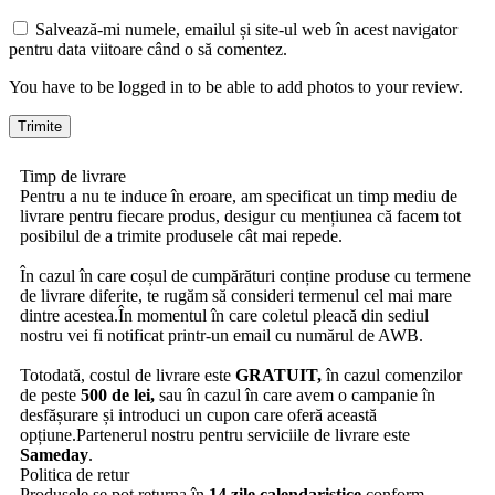
Salvează-mi numele, emailul și site-ul web în acest navigator
pentru data viitoare când o să comentez.
You have to be logged in to be able to add photos to your review.
Timp de livrare
Pentru a nu te induce în eroare, am specificat un timp mediu de
livrare pentru fiecare produs, desigur cu mențiunea că facem tot
posibilul de a trimite produsele cât mai repede.
În cazul în care coșul de cumpărături conține produse cu termene
de livrare diferite, te rugăm să consideri termenul cel mai mare
dintre acestea.În momentul în care coletul pleacă din sediul
nostru vei fi notificat printr-un email cu numărul de AWB.
Totodată, costul de livrare este
GRATUIT,
în cazul comenzilor
de peste
500 de lei,
sau în cazul în care avem o campanie în
desfășurare și introduci un cupon care oferă această
opțiune.Partenerul nostru pentru serviciile de livrare este
Sameday
.
Politica de retur
Produsele se pot returna în
14 zile calendaristice
conform