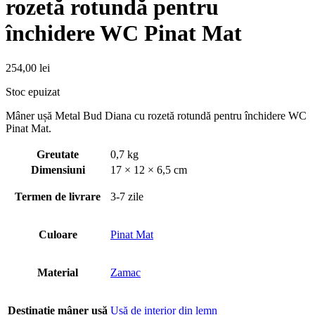
rozetă rotundă pentru
închidere WC Pinat Mat
254,00
lei
Stoc epuizat
Mâner ușă Metal Bud Diana cu rozetă rotundă pentru închidere WC
Pinat Mat.
Greutate
0,7 kg
Dimensiuni
17 × 12 × 6,5 cm
Termen de livrare
3-7 zile
Culoare
Pinat Mat
Material
Zamac
Destinație mâner usă
Usă de interior din lemn