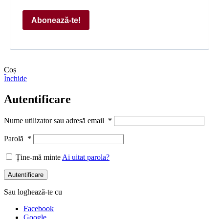
Abonează-te!
Coș
Închide
Autentificare
Nume utilizator sau adresă email
*
Parolă
*
Ține-mă minte
Ai uitat parola?
Autentificare
Sau loghează-te cu
Facebook
Google