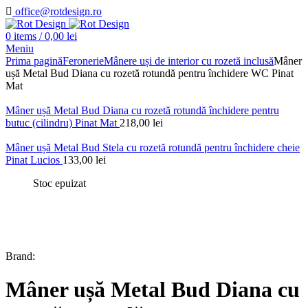
office@rotdesign.ro
0
items
/
0,00
lei
Meniu
Prima pagină
Feronerie
Mânere uși de interior cu rozetă inclusă
Mâner
ușă Metal Bud Diana cu rozetă rotundă pentru închidere WC Pinat
Mat
Mâner ușă Metal Bud Diana cu rozetă rotundă închidere pentru
butuc (cilindru) Pinat Mat
218,00
lei
Mâner ușă Metal Bud Stela cu rozetă rotundă pentru închidere cheie
Pinat Lucios
133,00
lei
Stoc epuizat
Brand:
Mâner ușă Metal Bud Diana cu