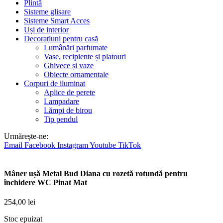
Plintă
Sisteme glisare
Sisteme Smart Acces
Uși de interior
Decorațiuni pentru casă
Lumânări parfumate
Vase, recipiente și platouri
Ghivece și vaze
Obiecte ornamentale
Corpuri de iluminat
Aplice de perete
Lampadare
Lămpi de birou
Tip pendul
Urmărește-ne:
Email
Facebook
Instagram
Youtube
TikTok
Mâner ușă Metal Bud Diana cu rozetă rotundă pentru
închidere WC Pinat Mat
254,00
lei
Stoc epuizat