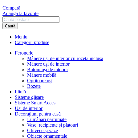
Compară
Adaugă la favorite
Caută
Meniu
Categorii produse
Feronerie
Mânere uși de interior cu rozetă inclusă
Mânere uși de interior
Butoni uși de interior
Mânere mobilă
Opritoare uși
Rozete
Plintă
Sisteme glisare
Sisteme Smart Acces
Uși de interior
Decorațiuni pentru casă
Lumânări parfumate
Vase, recipiente și platouri
Ghivece și vaze
Obiecte ornamentale