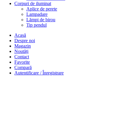
Corpuri de iluminat
Aplice de perete
Lampadare
Lămpi de birou
Tip pendul
Acasă
Despre noi
Magazin
Noutăți
Contact
Favorite
Compară
Autentificare / Înregistrare