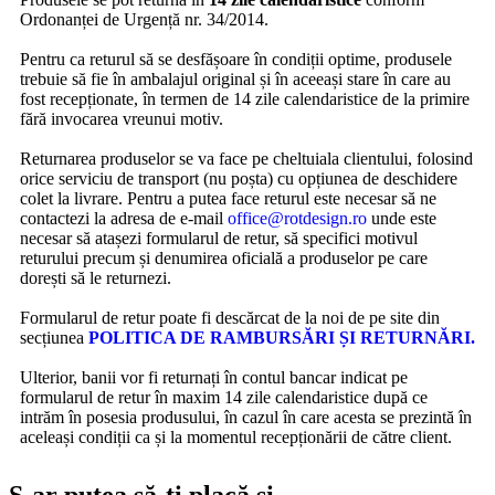
Ordonanței de Urgență nr. 34/2014.
Pentru ca returul să se desfășoare în condiții optime, produsele
trebuie să fie în ambalajul original și în aceeași stare în care au
fost recepționate, în termen de 14 zile calendaristice de la primire
fără invocarea vreunui motiv.
Returnarea produselor se va face pe cheltuiala clientului, folosind
orice serviciu de transport (nu poșta) cu opțiunea de deschidere
colet la livrare. Pentru a putea face returul este necesar să ne
contactezi la adresa de e-mail
office@rotdesign.ro
unde este
necesar să atașezi formularul de retur, să specifici motivul
returului precum și denumirea oficială a produselor pe care
dorești să le returnezi.
Formularul de retur poate fi descărcat de la noi de pe site din
secțiunea
POLITICA DE RAMBURSĂRI ȘI RETURNĂRI.
Ulterior, banii vor fi returnați în contul bancar indicat pe
formularul de retur în maxim 14 zile calendaristice după ce
intrăm în posesia produsului, în cazul în care acesta se prezintă în
aceleași condiții ca și la momentul recepționării de către client.
S-ar putea să-ți placă și…