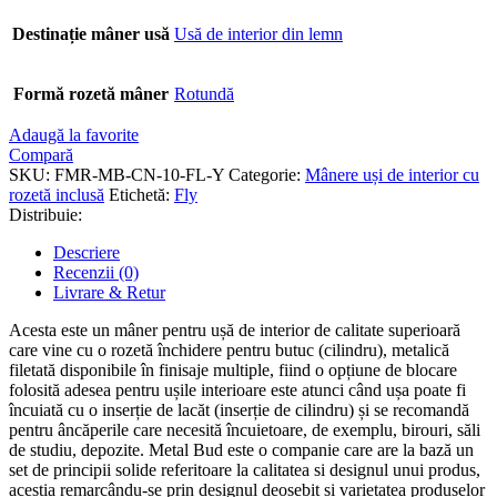
Destinație mâner usă
Usă de interior din lemn
Formă rozetă mâner
Rotundă
Adaugă la favorite
Compară
SKU:
FMR-MB-CN-10-FL-Y
Categorie:
Mânere uși de interior cu
rozetă inclusă
Etichetă:
Fly
Distribuie:
Descriere
Recenzii (0)
Livrare & Retur
Acesta este un mâner pentru ușă de interior de calitate superioară
care vine cu o rozetă închidere pentru butuc (cilindru), metalică
filetată disponibile în finisaje multiple, fiind o opțiune de blocare
folosită adesea pentru ușile interioare este atunci când ușa poate fi
încuiată cu o inserție de lacăt (inserție de cilindru) și se recomandă
pentru âncăperile care necesită încuietoare, de exemplu, birouri, săli
de studiu, depozite. Metal Bud este o companie care are la bază un
set de principii solide referitoare la calitatea si designul unui produs,
aceștia remarcându-se prin designul deosebit și varietatea produselor