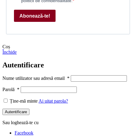
politicii de confidentialitate.
Abonează-te!
Coș
Închide
Autentificare
Nume utilizator sau adresă email
*
Parolă
*
Ține-mă minte
Ai uitat parola?
Autentificare
Sau loghează-te cu
Facebook