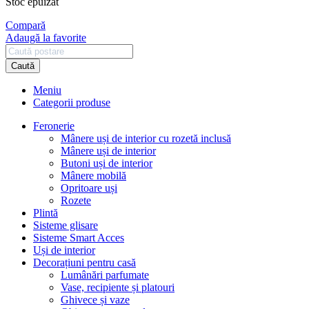
Stoc epuizat
Compară
Adaugă la favorite
Caută
Meniu
Categorii produse
Feronerie
Mânere uși de interior cu rozetă inclusă
Mânere uși de interior
Butoni uși de interior
Mânere mobilă
Opritoare uși
Rozete
Plintă
Sisteme glisare
Sisteme Smart Acces
Uși de interior
Decorațiuni pentru casă
Lumânări parfumate
Vase, recipiente și platouri
Ghivece și vaze