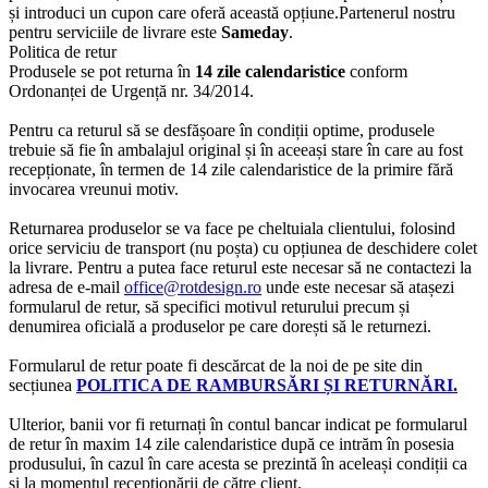
și introduci un cupon care oferă această opțiune.Partenerul nostru
pentru serviciile de livrare este
Sameday
.
Politica de retur
Produsele se pot returna în
14 zile calendaristice
conform
Ordonanței de Urgență nr. 34/2014.
Pentru ca returul să se desfășoare în condiții optime, produsele
trebuie să fie în ambalajul original și în aceeași stare în care au fost
recepționate, în termen de 14 zile calendaristice de la primire fără
invocarea vreunui motiv.
Returnarea produselor se va face pe cheltuiala clientului, folosind
orice serviciu de transport (nu poșta) cu opțiunea de deschidere colet
la livrare. Pentru a putea face returul este necesar să ne contactezi la
adresa de e-mail
office@rotdesign.ro
unde este necesar să atașezi
formularul de retur, să specifici motivul returului precum și
denumirea oficială a produselor pe care dorești să le returnezi.
Formularul de retur poate fi descărcat de la noi de pe site din
secțiunea
POLITICA DE RAMBURSĂRI ȘI RETURNĂRI.
Ulterior, banii vor fi returnați în contul bancar indicat pe formularul
de retur în maxim 14 zile calendaristice după ce intrăm în posesia
produsului, în cazul în care acesta se prezintă în aceleași condiții ca
și la momentul recepționării de către client.