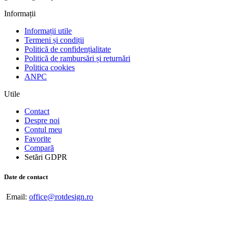
Informații
Informații utile
Termeni și condiții
Politică de confidențialitate
Politică de rambursări și returnări
Politica cookies
ANPC
Utile
Contact
Despre noi
Contul meu
Favorite
Compară
Setări GDPR
Date de contact
Email:
office@rotdesign.ro