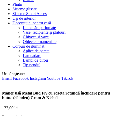
Plintă
Sisteme glisare
Sisteme Smart Acces
Uși de interior
Decorațiuni pentru casă
Lumânări parfumate
Vase, recipiente și platouri
Ghivece și vaze
Obiecte ornamentale
Corpuri de iluminat
Aplice de perete
Lampadare
Lămpi de birou
Tip pendul
Urmărește-ne:
Email
Facebook
Instagram
Youtube
TikTok
Mâner ușă Metal Bud Fly cu rozetă rotundă închidere pentru
butuc (cilindru) Crom & Nichel
133,00
lei