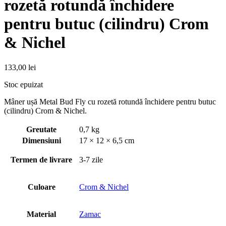
rozetă rotundă închidere
pentru butuc (cilindru) Crom
& Nichel
133,00
lei
Stoc epuizat
Mâner ușă Metal Bud Fly cu rozetă rotundă închidere pentru butuc
(cilindru) Crom & Nichel.
Greutate
0,7 kg
Dimensiuni
17 × 12 × 6,5 cm
Termen de livrare
3-7 zile
Culoare
Crom & Nichel
Material
Zamac