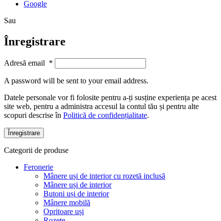
Google
Sau
Înregistrare
Adresă email
*
A password will be sent to your email address.
Datele personale vor fi folosite pentru a-ți susține experiența pe acest
site web, pentru a administra accesul la contul tău și pentru alte
scopuri descrise în
Politică de confidențialitate
.
Înregistrare
Categorii de produse
Feronerie
Mânere uși de interior cu rozetă inclusă
Mânere uși de interior
Butoni uși de interior
Mânere mobilă
Opritoare uși
Rozete