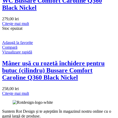
WC Bussare Comfort Caroline Q360
Black Nickel
279,00
lei
Citește mai mult
Stoc epuizat
Adaugă la favorite
Compară
Vizualizare rapidă
Mâner ușă cu rozetă închidere pentru
butuc (cilindru) Bussare Comfort
Caroline Q360 Black Nickel
258,00
lei
Citește mai mult
Suntem Rot Design și te așteptăm în magazinul nostru online cu o
gamă largă de produse.