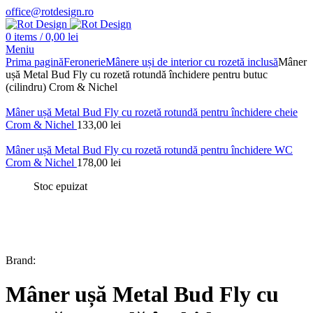
office@rotdesign.ro
0
items
/
0,00
lei
Meniu
Prima pagină
Feronerie
Mânere uși de interior cu rozetă inclusă
Mâner
ușă Metal Bud Fly cu rozetă rotundă închidere pentru butuc
(cilindru) Crom & Nichel
Mâner ușă Metal Bud Fly cu rozetă rotundă pentru închidere cheie
Crom & Nichel
133,00
lei
Mâner ușă Metal Bud Fly cu rozetă rotundă pentru închidere WC
Crom & Nichel
178,00
lei
Stoc epuizat
Brand:
Mâner ușă Metal Bud Fly cu