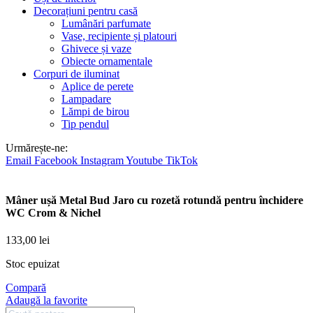
Decorațiuni pentru casă
Lumânări parfumate
Vase, recipiente și platouri
Ghivece și vaze
Obiecte ornamentale
Corpuri de iluminat
Aplice de perete
Lampadare
Lămpi de birou
Tip pendul
Urmărește-ne:
Email
Facebook
Instagram
Youtube
TikTok
Mâner ușă Metal Bud Jaro cu rozetă rotundă pentru închidere
WC Crom & Nichel
133,00
lei
Stoc epuizat
Compară
Adaugă la favorite