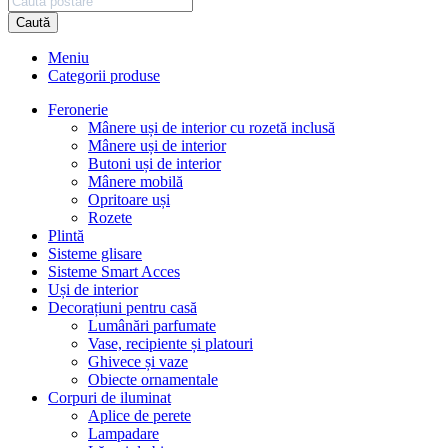
Caută
Meniu
Categorii produse
Feronerie
Mânere uși de interior cu rozetă inclusă
Mânere uși de interior
Butoni uși de interior
Mânere mobilă
Opritoare uși
Rozete
Plintă
Sisteme glisare
Sisteme Smart Acces
Uși de interior
Decorațiuni pentru casă
Lumânări parfumate
Vase, recipiente și platouri
Ghivece și vaze
Obiecte ornamentale
Corpuri de iluminat
Aplice de perete
Lampadare