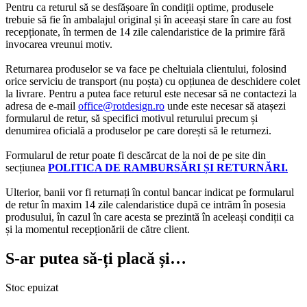
Pentru ca returul să se desfășoare în condiții optime, produsele
trebuie să fie în ambalajul original și în aceeași stare în care au fost
recepționate, în termen de 14 zile calendaristice de la primire fără
invocarea vreunui motiv.
Returnarea produselor se va face pe cheltuiala clientului, folosind
orice serviciu de transport (nu poșta) cu opțiunea de deschidere colet
la livrare. Pentru a putea face returul este necesar să ne contactezi la
adresa de e-mail
office@rotdesign.ro
unde este necesar să atașezi
formularul de retur, să specifici motivul returului precum și
denumirea oficială a produselor pe care dorești să le returnezi.
Formularul de retur poate fi descărcat de la noi de pe site din
secțiunea
POLITICA DE RAMBURSĂRI ȘI RETURNĂRI.
Ulterior, banii vor fi returnați în contul bancar indicat pe formularul
de retur în maxim 14 zile calendaristice după ce intrăm în posesia
produsului, în cazul în care acesta se prezintă în aceleași condiții ca
și la momentul recepționării de către client.
S-ar putea să-ți placă și…
Stoc epuizat