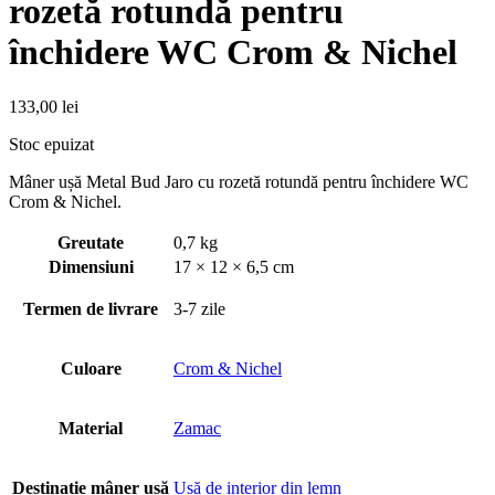
rozetă rotundă pentru
închidere WC Crom & Nichel
133,00
lei
Stoc epuizat
Mâner ușă Metal Bud Jaro cu rozetă rotundă pentru închidere WC
Crom & Nichel.
Greutate
0,7 kg
Dimensiuni
17 × 12 × 6,5 cm
Termen de livrare
3-7 zile
Culoare
Crom & Nichel
Material
Zamac
Destinație mâner usă
Usă de interior din lemn