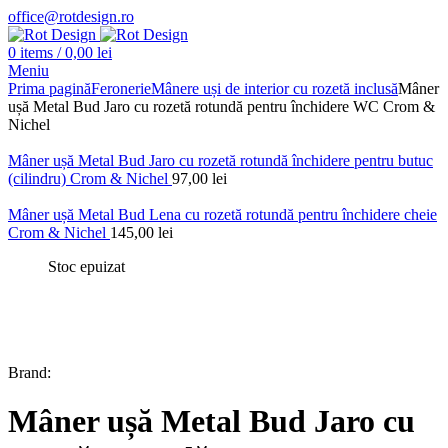
office@rotdesign.ro
0
items
/
0,00
lei
Meniu
Prima pagină
Feronerie
Mânere uși de interior cu rozetă inclusă
Mâner
ușă Metal Bud Jaro cu rozetă rotundă pentru închidere WC Crom &
Nichel
Mâner ușă Metal Bud Jaro cu rozetă rotundă închidere pentru butuc
(cilindru) Crom & Nichel
97,00
lei
Mâner ușă Metal Bud Lena cu rozetă rotundă pentru închidere cheie
Crom & Nichel
145,00
lei
Stoc epuizat
Brand:
Mâner ușă Metal Bud Jaro cu