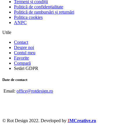
Termeni și condiții
Politică de confidențialitate
Politică de rambursări și returnări
Politica cookies
ANPC
Utile
Contact
Despre noi
Contul meu
Favorite
Compară
Setări GDPR
Date de contact
Email:
office@rotdesign.ro
© Rot Design 2022. Developed by
I
MCreative.ro