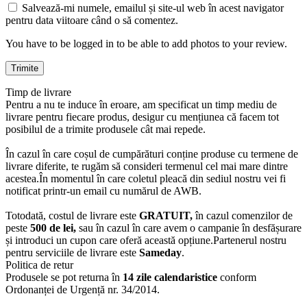
Salvează-mi numele, emailul și site-ul web în acest navigator
pentru data viitoare când o să comentez.
You have to be logged in to be able to add photos to your review.
Timp de livrare
Pentru a nu te induce în eroare, am specificat un timp mediu de
livrare pentru fiecare produs, desigur cu mențiunea că facem tot
posibilul de a trimite produsele cât mai repede.
În cazul în care coșul de cumpărături conține produse cu termene de
livrare diferite, te rugăm să consideri termenul cel mai mare dintre
acestea.În momentul în care coletul pleacă din sediul nostru vei fi
notificat printr-un email cu numărul de AWB.
Totodată, costul de livrare este
GRATUIT,
în cazul comenzilor de
peste
500 de lei,
sau în cazul în care avem o campanie în desfășurare
și introduci un cupon care oferă această opțiune.Partenerul nostru
pentru serviciile de livrare este
Sameday
.
Politica de retur
Produsele se pot returna în
14 zile calendaristice
conform
Ordonanței de Urgență nr. 34/2014.