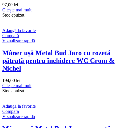
97,00
lei
Citește mai mult
Stoc epuizat
Adaugă la favorite
Compară
Vizualizare rapidă
Mâner ușă Metal Bud Jaro cu rozetă
pătrată pentru închidere WC Crom &
Nichel
194,00
lei
Citește mai mult
Stoc epuizat
Adaugă la favorite
Compară
Vizualizare rapidă