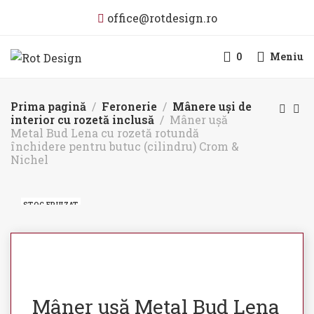
office@rotdesign.ro
0
Meniu
Prima pagină
Feronerie
Mânere uși de
interior cu rozetă inclusă
Mâner ușă
Metal Bud Lena cu rozetă rotundă
închidere pentru butuc (cilindru) Crom &
Nichel
STOC EPUIZAT
Mâner ușă Metal Bud Lena