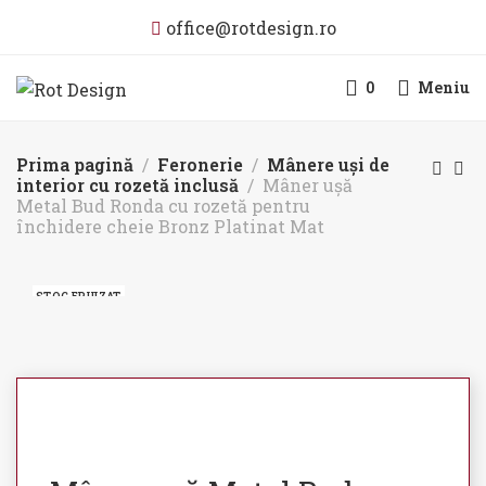
office@rotdesign.ro
0
Meniu
Prima pagină
Feronerie
Mânere uși de
interior cu rozetă inclusă
Mâner ușă
Metal Bud Ronda cu rozetă pentru
închidere cheie Bronz Platinat Mat
STOC EPUIZAT