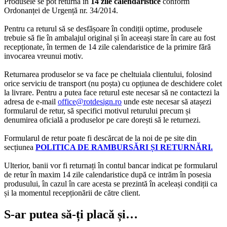
Produsele se pot returna în
14 zile calendaristice
conform
Ordonanței de Urgență nr. 34/2014.
Pentru ca returul să se desfășoare în condiții optime, produsele
trebuie să fie în ambalajul original și în aceeași stare în care au fost
recepționate, în termen de 14 zile calendaristice de la primire fără
invocarea vreunui motiv.
Returnarea produselor se va face pe cheltuiala clientului, folosind
orice serviciu de transport (nu poșta) cu opțiunea de deschidere colet
la livrare. Pentru a putea face returul este necesar să ne contactezi la
adresa de e-mail
office@rotdesign.ro
unde este necesar să atașezi
formularul de retur, să specifici motivul returului precum și
denumirea oficială a produselor pe care dorești să le returnezi.
Formularul de retur poate fi descărcat de la noi de pe site din
secțiunea
POLITICA DE RAMBURSĂRI ȘI RETURNĂRI.
Ulterior, banii vor fi returnați în contul bancar indicat pe formularul
de retur în maxim 14 zile calendaristice după ce intrăm în posesia
produsului, în cazul în care acesta se prezintă în aceleași condiții ca
și la momentul recepționării de către client.
S-ar putea să-ți placă și…