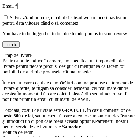
Email
*
Salvează-mi numele, emailul și site-ul web în acest navigator
pentru data viitoare când o să comentez.
You have to be logged in to be able to add photos to your review.
Timp de livrare
Pentru a nu te induce în eroare, am specificat un timp mediu de
livrare pentru fiecare produs, desigur cu mențiunea că facem tot
posibilul de a trimite produsele cât mai repede.
În cazul în care coșul de cumpărături conține produse cu termene de
livrare diferite, te rugăm să consideri termenul cel mai mare dintre
acestea.În momentul în care coletul pleacă din sediul nostru vei fi
notificat printr-un email cu numărul de AWB.
Totodată, costul de livrare este
GRATUIT,
în cazul comenzilor de
peste
500 de lei,
sau în cazul în care avem o campanie în desfășurare
și introduci un cupon care oferă această opțiune.Partenerul nostru
pentru serviciile de livrare este
Sameday
.
Politica de retur