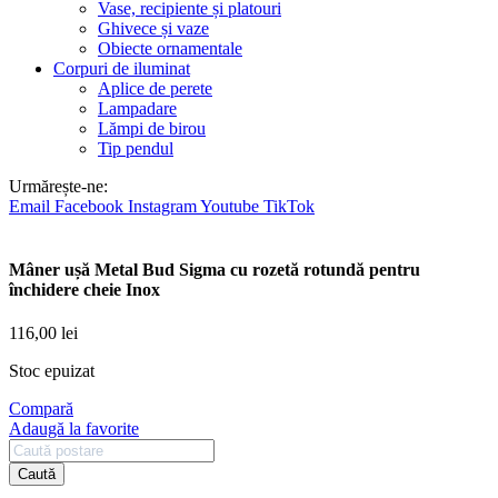
Vase, recipiente și platouri
Ghivece și vaze
Obiecte ornamentale
Corpuri de iluminat
Aplice de perete
Lampadare
Lămpi de birou
Tip pendul
Urmărește-ne:
Email
Facebook
Instagram
Youtube
TikTok
Mâner ușă Metal Bud Sigma cu rozetă rotundă pentru
închidere cheie Inox
116,00
lei
Stoc epuizat
Compară
Adaugă la favorite
Caută