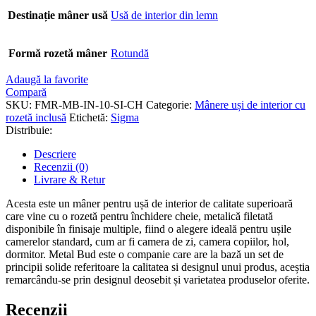
Destinație mâner usă
Usă de interior din lemn
Formă rozetă mâner
Rotundă
Adaugă la favorite
Compară
SKU:
FMR-MB-IN-10-SI-CH
Categorie:
Mânere uși de interior cu
rozetă inclusă
Etichetă:
Sigma
Distribuie:
Descriere
Recenzii (0)
Livrare & Retur
Acesta este un mâner pentru ușă de interior de calitate superioară
care vine cu o rozetă pentru închidere cheie, metalică filetată
disponibile în finisaje multiple, fiind o alegere ideală pentru ușile
camerelor standard, cum ar fi camera de zi, camera copiilor, hol,
dormitor. Metal Bud este o companie care are la bază un set de
principii solide referitoare la calitatea si designul unui produs, aceștia
remarcându-se prin designul deosebit și varietatea produselor oferite.
Recenzii