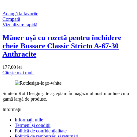
Adaugă la favorite
Compară
Vizualizare rapidă
Mâner ușă cu rozetă pentru închidere
cheie Bussare Classic Stricto A-67-30
Anthracite
177,00
lei
Citește mai mult
Suntem Rot Design și te așteptăm în magazinul nostru online cu o
gamă largă de produse.
Informații
Informații utile
Termeni și condiții
Politică de confidențialitate
Politică de rambursări și returnări