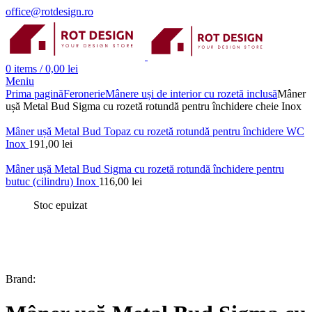
office@rotdesign.ro
0
items
/
0,00
lei
Meniu
Prima pagină
Feronerie
Mânere uși de interior cu rozetă inclusă
Mâner
ușă Metal Bud Sigma cu rozetă rotundă pentru închidere cheie Inox
Mâner ușă Metal Bud Topaz cu rozetă rotundă pentru închidere WC
Inox
191,00
lei
Mâner ușă Metal Bud Sigma cu rozetă rotundă închidere pentru
butuc (cilindru) Inox
116,00
lei
Stoc epuizat
Brand: