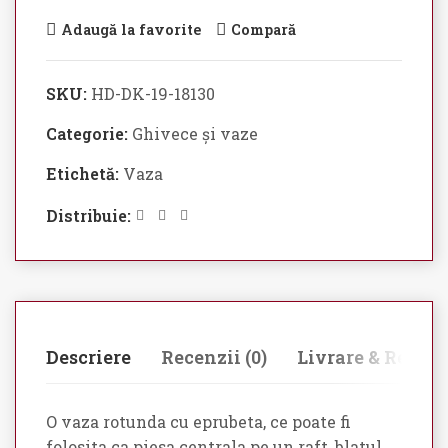
Adaugă la favorite
Compară
SKU:
HD-DK-19-18130
Categorie:
Ghivece și vaze
Etichetă:
Vaza
Distribuie:
Descriere
Recenzii (0)
Livrare & Retur
O vaza rotunda cu eprubeta, ce poate fi
folosita ca piesa centrala pe un raft, blatul