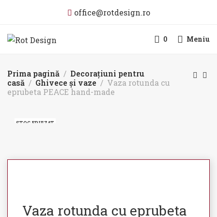
office@rotdesign.ro
0
Meniu
Prima pagină
Decorațiuni pentru
casă
Ghivece și vaze
Vaza rotunda cu
eprubeta PEACE hand-made
STOC EPUIZAT
Vaza rotunda cu eprubeta