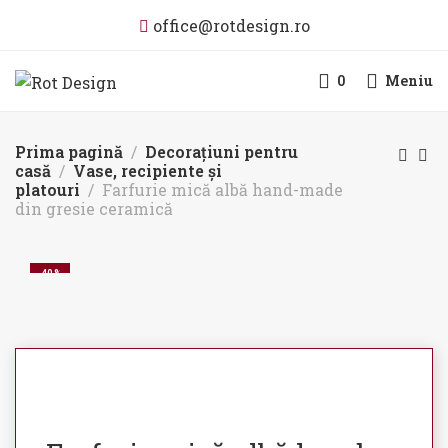
office@rotdesign.ro
0
Meniu
Prima pagină
Decorațiuni pentru
casă
Vase, recipiente și
platouri
Farfurie mică albă hand-made
din gresie ceramică
-40%
STOC EPUIZAT