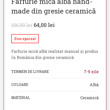
Farfurie mică albă hand-
made din gresie ceramică
64,00
lei
106,00
lei
Stoc epuizat
Farfurie mică albă realizat manual și produs
în România din gresie ceramică
7-9 zile
TERMEN DE LIVRARE
Albă
CULOARE
Ceramică
MATERIAL