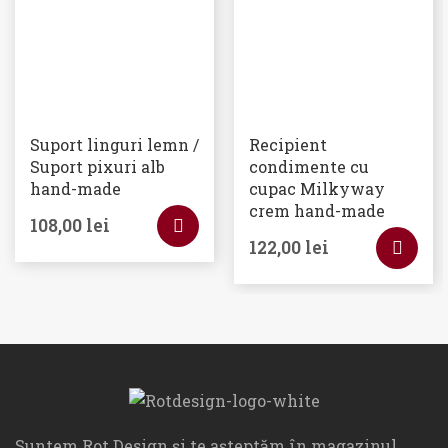
Suport linguri lemn /
Recipient
Suport pixuri alb
condimente cu
hand-made
cupac Milkyway
crem hand-made
108,00
lei
122,00
lei
Suntem Rot Design și te așteptăm în magazinul