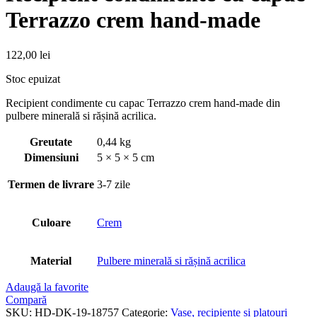
Terrazzo crem hand-made
122,00
lei
Stoc epuizat
Recipient condimente cu capac Terrazzo crem hand-made din
pulbere minerală si rășină acrilica.
Greutate
0,44 kg
Dimensiuni
5 × 5 × 5 cm
Termen de livrare
3-7 zile
Culoare
Crem
Material
Pulbere minerală si rășină acrilica
Adaugă la favorite
Compară
SKU:
HD-DK-19-18757
Categorie:
Vase, recipiente și platouri