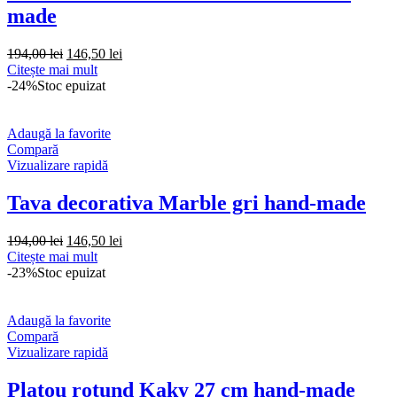
made
Prețul
Prețul
194,00
lei
146,50
lei
inițial
curent
Citește mai mult
a
este:
-24%
Stoc epuizat
fost:
146,50 lei.
194,00 lei.
Adaugă la favorite
Compară
Vizualizare rapidă
Tava decorativa Marble gri hand-made
Prețul
Prețul
194,00
lei
146,50
lei
inițial
curent
Citește mai mult
a
este:
-23%
Stoc epuizat
fost:
146,50 lei.
194,00 lei.
Adaugă la favorite
Compară
Vizualizare rapidă
Platou rotund Kaky 27 cm hand-made