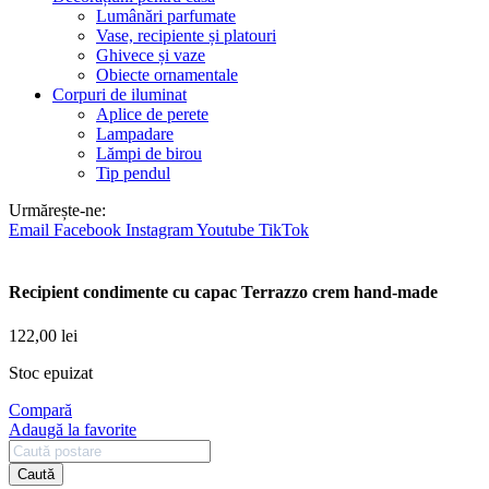
Lumânări parfumate
Vase, recipiente și platouri
Ghivece și vaze
Obiecte ornamentale
Corpuri de iluminat
Aplice de perete
Lampadare
Lămpi de birou
Tip pendul
Urmărește-ne:
Email
Facebook
Instagram
Youtube
TikTok
Recipient condimente cu capac Terrazzo crem hand-made
122,00
lei
Stoc epuizat
Compară
Adaugă la favorite
Caută