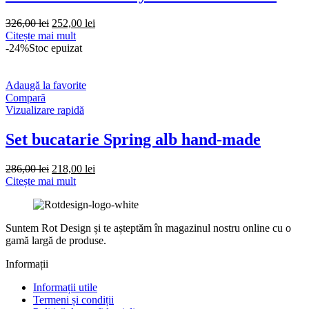
Prețul
Prețul
326,00
lei
252,00
lei
inițial
curent
Citește mai mult
a
este:
-24%
Stoc epuizat
fost:
252,00 lei.
326,00 lei.
Adaugă la favorite
Compară
Vizualizare rapidă
Set bucatarie Spring alb hand-made
Prețul
Prețul
286,00
lei
218,00
lei
inițial
curent
Citește mai mult
a
este:
fost:
218,00 lei.
286,00 lei.
Suntem Rot Design și te așteptăm în magazinul nostru online cu o
gamă largă de produse.
Informații
Informații utile
Termeni și condiții