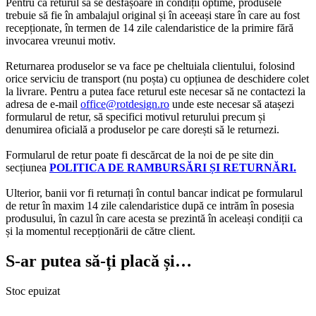
Pentru ca returul să se desfășoare în condiții optime, produsele
trebuie să fie în ambalajul original și în aceeași stare în care au fost
recepționate, în termen de 14 zile calendaristice de la primire fără
invocarea vreunui motiv.
Returnarea produselor se va face pe cheltuiala clientului, folosind
orice serviciu de transport (nu poșta) cu opțiunea de deschidere colet
la livrare. Pentru a putea face returul este necesar să ne contactezi la
adresa de e-mail
office@rotdesign.ro
unde este necesar să atașezi
formularul de retur, să specifici motivul returului precum și
denumirea oficială a produselor pe care dorești să le returnezi.
Formularul de retur poate fi descărcat de la noi de pe site din
secțiunea
POLITICA DE RAMBURSĂRI ȘI RETURNĂRI.
Ulterior, banii vor fi returnați în contul bancar indicat pe formularul
de retur în maxim 14 zile calendaristice după ce intrăm în posesia
produsului, în cazul în care acesta se prezintă în aceleași condiții ca
și la momentul recepționării de către client.
S-ar putea să-ți placă și…
Stoc epuizat