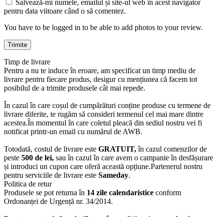
Salvează-mi numele, emailul și site-ul web în acest navigator
pentru data viitoare când o să comentez.
You have to be logged in to be able to add photos to your review.
Timp de livrare
Pentru a nu te induce în eroare, am specificat un timp mediu de
livrare pentru fiecare produs, desigur cu mențiunea că facem tot
posibilul de a trimite produsele cât mai repede.
În cazul în care coșul de cumpărături conține produse cu termene de
livrare diferite, te rugăm să consideri termenul cel mai mare dintre
acestea.În momentul în care coletul pleacă din sediul nostru vei fi
notificat printr-un email cu numărul de AWB.
Totodată, costul de livrare este
GRATUIT,
în cazul comenzilor de
peste
500 de lei,
sau în cazul în care avem o campanie în desfășurare
și introduci un cupon care oferă această opțiune.Partenerul nostru
pentru serviciile de livrare este
Sameday
.
Politica de retur
Produsele se pot returna în
14 zile calendaristice
conform
Ordonanței de Urgență nr. 34/2014.