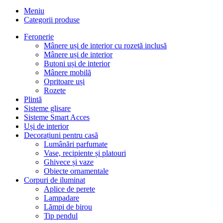
Meniu
Categorii produse
Feronerie
Mânere uși de interior cu rozetă inclusă
Mânere uși de interior
Butoni uși de interior
Mânere mobilă
Opritoare uși
Rozete
Plintă
Sisteme glisare
Sisteme Smart Acces
Uși de interior
Decorațiuni pentru casă
Lumânări parfumate
Vase, recipiente și platouri
Ghivece și vaze
Obiecte ornamentale
Corpuri de iluminat
Aplice de perete
Lampadare
Lămpi de birou
Tip pendul