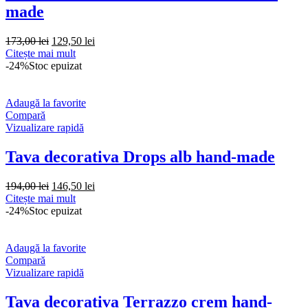
made
Prețul
Prețul
173,00
lei
129,50
lei
inițial
curent
Citește mai mult
a
este:
-24%
Stoc epuizat
fost:
129,50 lei.
173,00 lei.
Adaugă la favorite
Compară
Vizualizare rapidă
Tava decorativa Drops alb hand-made
Prețul
Prețul
194,00
lei
146,50
lei
inițial
curent
Citește mai mult
a
este:
-24%
Stoc epuizat
fost:
146,50 lei.
194,00 lei.
Adaugă la favorite
Compară
Vizualizare rapidă
Tava decorativa Terrazzo crem hand-