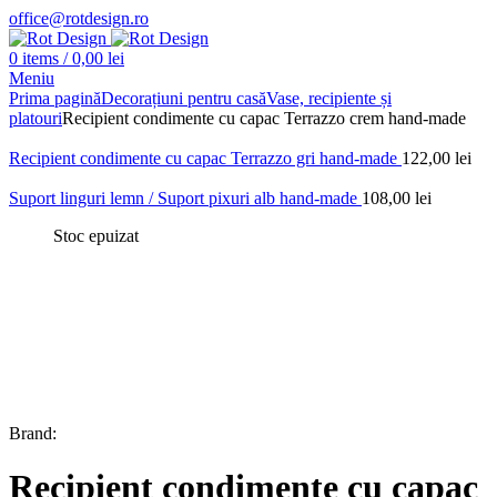
office@rotdesign.ro
0
items
/
0,00
lei
Meniu
Prima pagină
Decorațiuni pentru casă
Vase, recipiente și
platouri
Recipient condimente cu capac Terrazzo crem hand-made
Recipient condimente cu capac Terrazzo gri hand-made
122,00
lei
Suport linguri lemn / Suport pixuri alb hand-made
108,00
lei
Stoc epuizat
Brand:
Recipient condimente cu capac