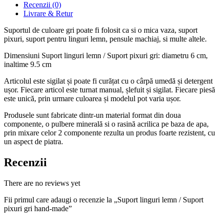
Recenzii (0)
Livrare & Retur
Suportul de culoare gri poate fi folosit ca si o mica vaza, suport
pixuri, suport pentru linguri lemn, pensule machiaj, si multe altele.
Dimensiuni Suport linguri lemn / Suport pixuri gri: diametru 6 cm,
inaltime 9.5 cm
Articolul este sigilat și poate fi curățat cu o cârpă umedă și detergent
ușor. Fiecare articol este turnat manual, șlefuit și sigilat. Fiecare piesă
este unică, prin urmare culoarea și modelul pot varia ușor.
Produsele sunt fabricate dintr-un material format din doua
componente, o pulbere minerală si o rasină acrilica pe baza de apa,
prin mixare celor 2 componente rezulta un produs foarte rezistent, cu
un aspect de piatra.
Recenzii
There are no reviews yet
Fii primul care adaugi o recenzie la „Suport linguri lemn / Suport
pixuri gri hand-made”