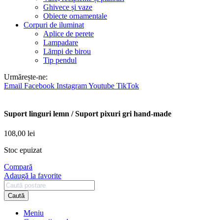
Ghivece și vaze
Obiecte ornamentale
Corpuri de iluminat
Aplice de perete
Lampadare
Lămpi de birou
Tip pendul
Urmărește-ne:
Email
Facebook
Instagram
Youtube
TikTok
Suport linguri lemn / Suport pixuri gri hand-made
108,00
lei
Stoc epuizat
Compară
Adaugă la favorite
Caută
Meniu