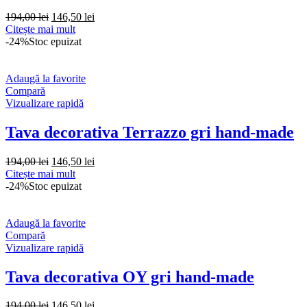
Prețul
Prețul
194,00
lei
146,50
lei
inițial
curent
Citește mai mult
a
este:
-24%
Stoc epuizat
fost:
146,50 lei.
194,00 lei.
Adaugă la favorite
Compară
Vizualizare rapidă
Tava decorativa Terrazzo gri hand-made
Prețul
Prețul
194,00
lei
146,50
lei
inițial
curent
Citește mai mult
a
este:
-24%
Stoc epuizat
fost:
146,50 lei.
194,00 lei.
Adaugă la favorite
Compară
Vizualizare rapidă
Tava decorativa OY gri hand-made
Prețul
Prețul
194,00
lei
146,50
lei