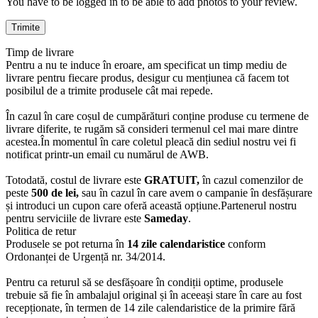
You have to be logged in to be able to add photos to your review.
Timp de livrare
Pentru a nu te induce în eroare, am specificat un timp mediu de
livrare pentru fiecare produs, desigur cu mențiunea că facem tot
posibilul de a trimite produsele cât mai repede.
În cazul în care coșul de cumpărături conține produse cu termene de
livrare diferite, te rugăm să consideri termenul cel mai mare dintre
acestea.În momentul în care coletul pleacă din sediul nostru vei fi
notificat printr-un email cu numărul de AWB.
Totodată, costul de livrare este
GRATUIT,
în cazul comenzilor de
peste
500 de lei,
sau în cazul în care avem o campanie în desfășurare
și introduci un cupon care oferă această opțiune.Partenerul nostru
pentru serviciile de livrare este
Sameday
.
Politica de retur
Produsele se pot returna în
14 zile calendaristice
conform
Ordonanței de Urgență nr. 34/2014.
Pentru ca returul să se desfășoare în condiții optime, produsele
trebuie să fie în ambalajul original și în aceeași stare în care au fost
recepționate, în termen de 14 zile calendaristice de la primire fără