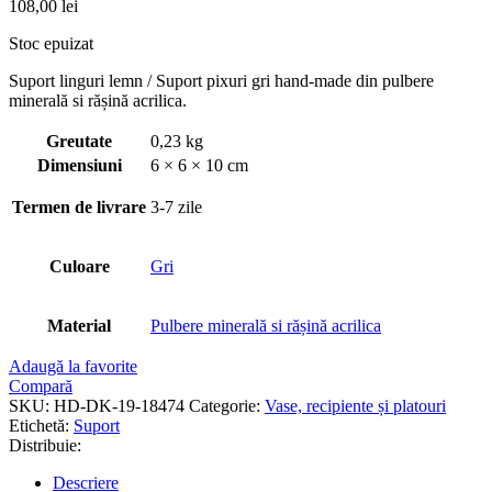
108,00
lei
Stoc epuizat
Suport linguri lemn / Suport pixuri gri hand-made din pulbere
minerală si rășină acrilica.
Greutate
0,23 kg
Dimensiuni
6 × 6 × 10 cm
Termen de livrare
3-7 zile
Culoare
Gri
Material
Pulbere minerală si rășină acrilica
Adaugă la favorite
Compară
SKU:
HD-DK-19-18474
Categorie:
Vase, recipiente și platouri
Etichetă:
Suport
Distribuie:
Descriere