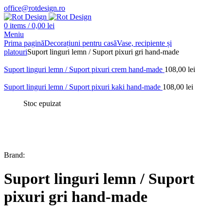
office@rotdesign.ro
0
items
/
0,00
lei
Meniu
Prima pagină
Decorațiuni pentru casă
Vase, recipiente și
platouri
Suport linguri lemn / Suport pixuri gri hand-made
Suport linguri lemn / Suport pixuri crem hand-made
108,00
lei
Suport linguri lemn / Suport pixuri kaki hand-made
108,00
lei
Stoc epuizat
Brand:
Suport linguri lemn / Suport
pixuri gri hand-made