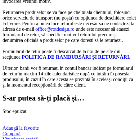
invocarea vreunui motiv.
Returnarea produselor se va face pe cheltuiala clientului, folosind
orice serviciu de transport (nu poșta) cu opțiunea de deschidere colet
la livrare. Pentru a putea face returul este necesar să ne contactezi la
adresa de e-mail
office@rotdesign.ro
unde este necesar să atașezi
formularul de retur, să specifici motivul returului precum și
denumirea oficială a produselor pe care dorești să le returnezi.
Formularul de retur poate fi descărcat de la noi de pe site din
secțiunea
POLITICA DE RAMBURSĂRI ȘI RETURNĂRI.
Ulterior, banii vor fi returnați în contul bancar indicat pe formularul
de retur în maxim 14 zile calendaristice după ce intrăm în posesia
produsului, în cazul în care acesta se prezintă în aceleași condiții ca
și la momentul recepționării de către client.
S-ar putea să-ți placă și…
Stoc epuizat
Adaugă la favorite
Compară