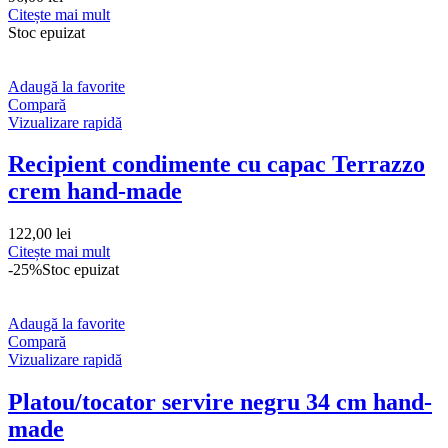
Citește mai mult
Stoc epuizat
Adaugă la favorite
Compară
Vizualizare rapidă
Recipient condimente cu capac Terrazzo
crem hand-made
122,00
lei
Citește mai mult
-25%
Stoc epuizat
Adaugă la favorite
Compară
Vizualizare rapidă
Platou/tocator servire negru 34 cm hand-
made