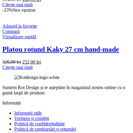
inițial
curent
Citește mai mult
a
este:
-23%
Stoc epuizat
fost:
146,50 lei.
194,00 lei.
Adaugă la favorite
Compară
Vizualizare rapidă
Platou rotund Kaky 27 cm hand-made
Prețul
Prețul
326,00
lei
252,00
lei
inițial
curent
Citește mai mult
a
este:
fost:
252,00 lei.
326,00 lei.
Suntem Rot Design și te așteptăm în magazinul nostru online cu o
gamă largă de produse.
Informații
Informații utile
Termeni și condiții
Politică de confidențialitate
Politică de rambursări și returnări