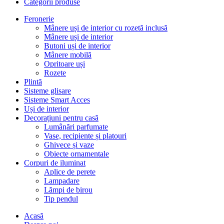
Categorii produse
Feronerie
Mânere uși de interior cu rozetă inclusă
Mânere uși de interior
Butoni uși de interior
Mânere mobilă
Opritoare uși
Rozete
Plintă
Sisteme glisare
Sisteme Smart Acces
Uși de interior
Decorațiuni pentru casă
Lumânări parfumate
Vase, recipiente și platouri
Ghivece și vaze
Obiecte ornamentale
Corpuri de iluminat
Aplice de perete
Lampadare
Lămpi de birou
Tip pendul
Acasă