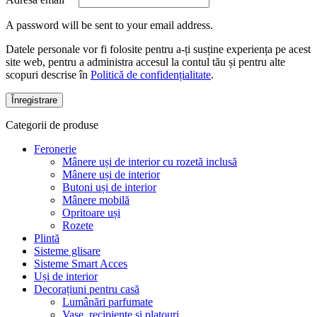
A password will be sent to your email address.
Datele personale vor fi folosite pentru a-ți susține experiența pe acest
site web, pentru a administra accesul la contul tău și pentru alte
scopuri descrise în
Politică de confidențialitate
.
Înregistrare
Categorii de produse
Feronerie
Mânere uși de interior cu rozetă inclusă
Mânere uși de interior
Butoni uși de interior
Mânere mobilă
Opritoare uși
Rozete
Plintă
Sisteme glisare
Sisteme Smart Acces
Uși de interior
Decorațiuni pentru casă
Lumânări parfumate
Vase, recipiente și platouri