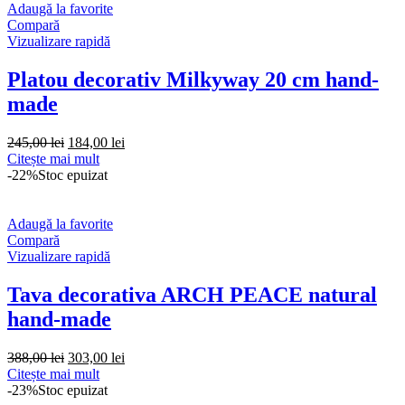
Adaugă la favorite
Compară
Vizualizare rapidă
Platou decorativ Milkyway 20 cm hand-
made
Prețul
Prețul
245,00
lei
184,00
lei
inițial
curent
Citește mai mult
a
este:
-22%
Stoc epuizat
fost:
184,00 lei.
245,00 lei.
Adaugă la favorite
Compară
Vizualizare rapidă
Tava decorativa ARCH PEACE natural
hand-made
Prețul
Prețul
388,00
lei
303,00
lei
inițial
curent
Citește mai mult
a
este:
-23%
Stoc epuizat