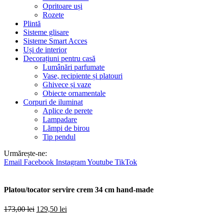
Opritoare uși
Rozete
Plintă
Sisteme glisare
Sisteme Smart Acces
Uși de interior
Decorațiuni pentru casă
Lumânări parfumate
Vase, recipiente și platouri
Ghivece și vaze
Obiecte ornamentale
Corpuri de iluminat
Aplice de perete
Lampadare
Lămpi de birou
Tip pendul
Urmărește-ne:
Email
Facebook
Instagram
Youtube
TikTok
Platou/tocator servire crem 34 cm hand-made
Prețul
Prețul
173,00
lei
129,50
lei