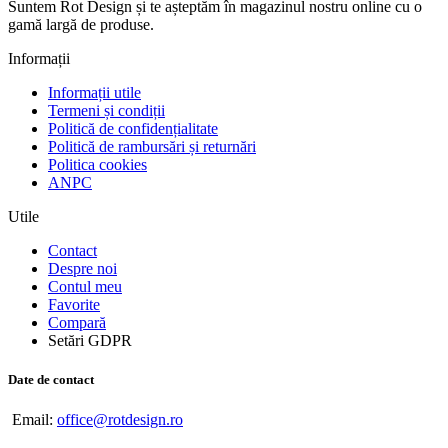
Suntem Rot Design și te așteptăm în magazinul nostru online cu o
gamă largă de produse.
Informații
Informații utile
Termeni și condiții
Politică de confidențialitate
Politică de rambursări și returnări
Politica cookies
ANPC
Utile
Contact
Despre noi
Contul meu
Favorite
Compară
Setări GDPR
Date de contact
Email:
office@rotdesign.ro