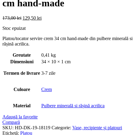
cm hand-made
Prețul
Prețul
173,00
lei
129,50
lei
inițial
curent
Stoc epuizat
a
este:
fost:
129,50 lei.
Platou/tocator servire crem 34 cm hand-made din pulbere minerală si
173,00 lei.
rășină acrilica.
Greutate
0,41 kg
Dimensiuni
34 × 10 × 1 cm
Termen de livrare
3-7 zile
Culoare
Crem
Material
Pulbere minerală si rășină acrilica
Adaugă la favorite
Compară
SKU:
HD-DK-19-18119
Categorie:
Vase, recipiente și platouri
Etichetă:
Platou