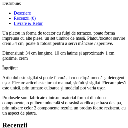
Distribuie:
Descriere
Recenzii (0)
Livrare & Retur
Un platou in forma de tocator cu fulgi de terrazzo, poate forma
impreuna cu alte piese, un set uimitor de masă. Platou/tocator servire
crem 34 cm, poate fi folosit pentru a servi mâncare / aperitive.
Dimensiuni: 34 cm lungime, 10 cm latime și aproximativ 1 cm
grosime, crem
Îngrijire:
Articolul este sigilat și poate fi curățat cu o cârpă umedă și detergent
ușor. Fiecare articol este turnat manual, șlefuit și sigilat. Fiecare piesă
este unică, prin urmare culoarea și modelul pot varia ușor.
Produsele sunt fabricate dintr-un material format din doua
componente, o pulbere minerală si o rasină acrilica pe baza de apa,
prin mixare celor 2 componente rezulta un produs foarte rezistent, cu
un aspect de piatra.
Recenzii