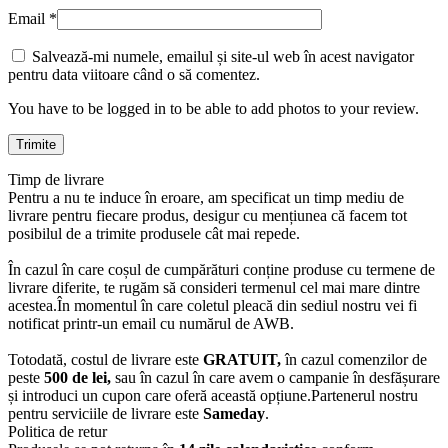
Email
*
Salvează-mi numele, emailul și site-ul web în acest navigator
pentru data viitoare când o să comentez.
You have to be logged in to be able to add photos to your review.
Timp de livrare
Pentru a nu te induce în eroare, am specificat un timp mediu de
livrare pentru fiecare produs, desigur cu mențiunea că facem tot
posibilul de a trimite produsele cât mai repede.
În cazul în care coșul de cumpărături conține produse cu termene de
livrare diferite, te rugăm să consideri termenul cel mai mare dintre
acestea.În momentul în care coletul pleacă din sediul nostru vei fi
notificat printr-un email cu numărul de AWB.
Totodată, costul de livrare este
GRATUIT,
în cazul comenzilor de
peste
500 de lei,
sau în cazul în care avem o campanie în desfășurare
și introduci un cupon care oferă această opțiune.Partenerul nostru
pentru serviciile de livrare este
Sameday
.
Politica de retur