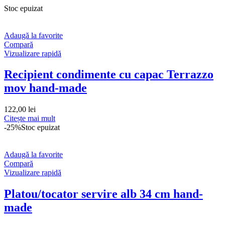
Stoc epuizat
Adaugă la favorite
Compară
Vizualizare rapidă
Recipient condimente cu capac Terrazzo
mov hand-made
122,00
lei
Citește mai mult
-25%
Stoc epuizat
Adaugă la favorite
Compară
Vizualizare rapidă
Platou/tocator servire alb 34 cm hand-
made