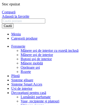
inițial
curent
Stoc epuizat
a
este:
fost:
129,50 lei.
Compară
173,00 lei.
Adaugă la favorite
Caută
Meniu
Categorii produse
Feronerie
Mânere uși de interior cu rozetă inclusă
Mânere uși de interior
Butoni uși de interior
Mânere mobilă
Opritoare uși
Rozete
Plintă
Sisteme glisare
Sisteme Smart Acces
Uși de interior
Decorațiuni pentru casă
Lumânări parfumate
Vase, recipiente și platouri