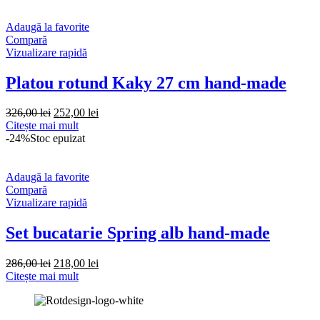
fost:
303,00 lei.
388,00 lei.
Adaugă la favorite
Compară
Vizualizare rapidă
Platou rotund Kaky 27 cm hand-made
Prețul
Prețul
326,00
lei
252,00
lei
inițial
curent
Citește mai mult
a
este:
-24%
Stoc epuizat
fost:
252,00 lei.
326,00 lei.
Adaugă la favorite
Compară
Vizualizare rapidă
Set bucatarie Spring alb hand-made
Prețul
Prețul
286,00
lei
218,00
lei
inițial
curent
Citește mai mult
a
este:
fost:
218,00 lei.
286,00 lei.