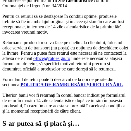
Produsele se pot returna în
14 zile calendaristice
conform
Ordonanței de Urgență nr. 34/2014.
Pentru ca returul să se desfășoare în condiții optime, produsele
trebuie să fie în ambalajul original și în aceeași stare în care au fost
recepționate, în termen de 14 zile calendaristice de la primire fără
invocarea vreunui motiv.
Returnarea produselor se va face pe cheltuiala clientului, folosind
orice serviciu de transport (nu poșta) cu opțiunea de deschidere colet
la livrare. Pentru a putea face returul este necesar să ne contactezi la
adresa de e-mail
office@rotdesign.ro
unde este necesar să atașezi
formularul de retur, să specifici motivul returului precum și
denumirea oficială a produselor pe care dorești să le returnezi.
Formularul de retur poate fi descărcat de la noi de pe site din
secțiunea
POLITICA DE RAMBURSĂRI ȘI RETURNĂRI.
Ulterior, banii vor fi returnați în contul bancar indicat pe formularul
de retur în maxim 14 zile calendaristice după ce intrăm în posesia
produsului, în cazul în care acesta se prezintă în aceleași condiții ca
și la momentul recepționării de către client.
S-ar putea să-ți placă și…