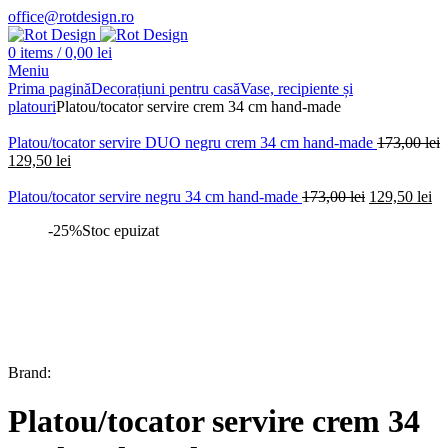
office@rotdesign.ro
0
items
/
0,00
lei
Meniu
Prima pagină
Decorațiuni pentru casă
Vase, recipiente și
platouri
Platou/tocator servire crem 34 cm hand-made
Platou/tocator servire DUO negru crem 34 cm hand-made
173,00
lei
Prețul
Prețul
129,50
lei
inițial
curent
a
este:
Prețul
Pr
Platou/tocator servire negru 34 cm hand-made
173,00
lei
129,50
lei
fost:
129,50 lei.
inițial
cu
-25%
Stoc epuizat
173,00 lei.
a
est
fost:
12
173,00 lei.
Brand:
Platou/tocator servire crem 34