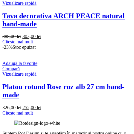
Vizualizare rapidă
Tava decorativa ARCH PEACE natural
hand-made
Prețul
Prețul
388,00
lei
303,00
lei
inițial
curent
Citește mai mult
a
este:
-23%
Stoc epuizat
fost:
303,00 lei.
388,00 lei.
Adaugă la favorite
Compară
Vizualizare rapidă
Platou rotund Rose roz alb 27 cm hand-
made
Prețul
Prețul
326,00
lei
252,00
lei
inițial
curent
Citește mai mult
a
este:
fost:
252,00 lei.
326,00 lei.
Suntem Rot Design și te așteptăm în magazinul nostru online cu o