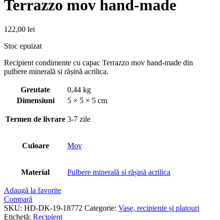
Terrazzo mov hand-made
122,00
lei
Stoc epuizat
Recipient condimente cu capac Terrazzo mov hand-made din
pulbere minerală si rășină acrilica.
Greutate
0,44 kg
Dimensiuni
5 × 5 × 5 cm
Termen de livrare
3-7 zile
Culoare
Mov
Material
Pulbere minerală si rășină acrilica
Adaugă la favorite
Compară
SKU:
HD-DK-19-18772
Categorie:
Vase, recipiente și platouri
Etichetă:
Recipient