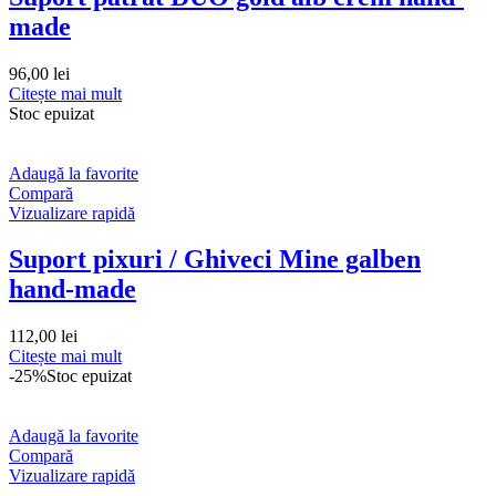
made
96,00
lei
Citește mai mult
Stoc epuizat
Adaugă la favorite
Compară
Vizualizare rapidă
Suport pixuri / Ghiveci Mine galben
hand-made
112,00
lei
Citește mai mult
-25%
Stoc epuizat
Adaugă la favorite
Compară
Vizualizare rapidă