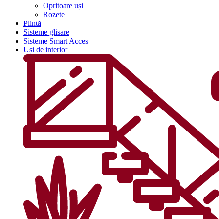
Opritoare uși
Rozete
Plintă
Sisteme glisare
Sisteme Smart Acces
Uși de interior