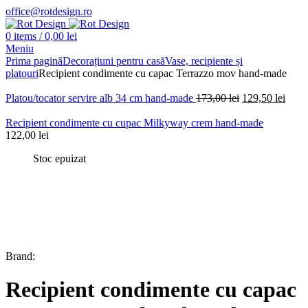
office@rotdesign.ro
0
items
/
0,00
lei
Meniu
Prima pagină
Decorațiuni pentru casă
Vase, recipiente și
platouri
Recipient condimente cu capac Terrazzo mov hand-made
Prețul
Prețu
Platou/tocator servire alb 34 cm hand-made
173,00
lei
129,50
lei
inițial
curen
a
este:
Recipient condimente cu cupac Milkyway crem hand-made
fost:
129,5
122,00
lei
173,00 lei.
Stoc epuizat
Brand:
Recipient condimente cu capac