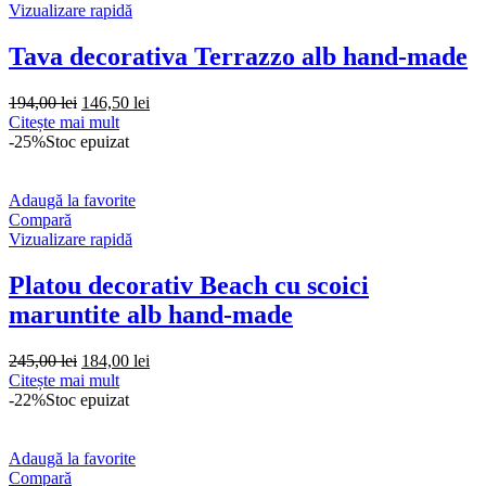
Vizualizare rapidă
Tava decorativa Terrazzo alb hand-made
Prețul
Prețul
194,00
lei
146,50
lei
inițial
curent
Citește mai mult
a
este:
-25%
Stoc epuizat
fost:
146,50 lei.
194,00 lei.
Adaugă la favorite
Compară
Vizualizare rapidă
Platou decorativ Beach cu scoici
maruntite alb hand-made
Prețul
Prețul
245,00
lei
184,00
lei
inițial
curent
Citește mai mult
a
este:
-22%
Stoc epuizat
fost:
184,00 lei.
245,00 lei.
Adaugă la favorite
Compară