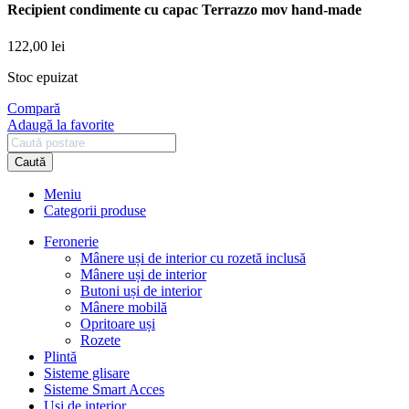
Recipient condimente cu capac Terrazzo mov hand-made
122,00
lei
Stoc epuizat
Compară
Adaugă la favorite
Caută
Meniu
Categorii produse
Feronerie
Mânere uși de interior cu rozetă inclusă
Mânere uși de interior
Butoni uși de interior
Mânere mobilă
Opritoare uși
Rozete
Plintă
Sisteme glisare
Sisteme Smart Acces
Uși de interior