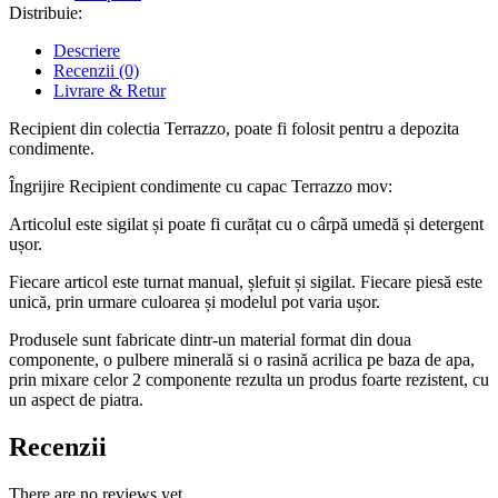
Distribuie:
Descriere
Recenzii (0)
Livrare & Retur
Recipient din colectia Terrazzo, poate fi folosit pentru a depozita
condimente.
Îngrijire Recipient condimente cu capac Terrazzo mov:
Articolul este sigilat și poate fi curățat cu o cârpă umedă și detergent
ușor.
Fiecare articol este turnat manual, șlefuit și sigilat. Fiecare piesă este
unică, prin urmare culoarea și modelul pot varia ușor.
Produsele sunt fabricate dintr-un material format din doua
componente, o pulbere minerală si o rasină acrilica pe baza de apa,
prin mixare celor 2 componente rezulta un produs foarte rezistent, cu
un aspect de piatra.
Recenzii
There are no reviews yet