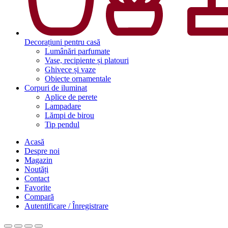
Decorațiuni pentru casă
Lumânări parfumate
Vase, recipiente și platouri
Ghivece și vaze
Obiecte ornamentale
Corpuri de iluminat
Aplice de perete
Lampadare
Lămpi de birou
Tip pendul
Acasă
Despre noi
Magazin
Noutăți
Contact
Favorite
Compară
Autentificare / Înregistrare