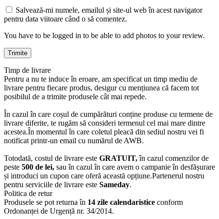
Salvează-mi numele, emailul și site-ul web în acest navigator
pentru data viitoare când o să comentez.
You have to be logged in to be able to add photos to your review.
Timp de livrare
Pentru a nu te induce în eroare, am specificat un timp mediu de
livrare pentru fiecare produs, desigur cu mențiunea că facem tot
posibilul de a trimite produsele cât mai repede.
În cazul în care coșul de cumpărături conține produse cu termene de
livrare diferite, te rugăm să consideri termenul cel mai mare dintre
acestea.În momentul în care coletul pleacă din sediul nostru vei fi
notificat printr-un email cu numărul de AWB.
Totodată, costul de livrare este
GRATUIT,
în cazul comenzilor de
peste
500 de lei,
sau în cazul în care avem o campanie în desfășurare
și introduci un cupon care oferă această opțiune.Partenerul nostru
pentru serviciile de livrare este
Sameday
.
Politica de retur
Produsele se pot returna în
14 zile calendaristice
conform
Ordonanței de Urgență nr. 34/2014.