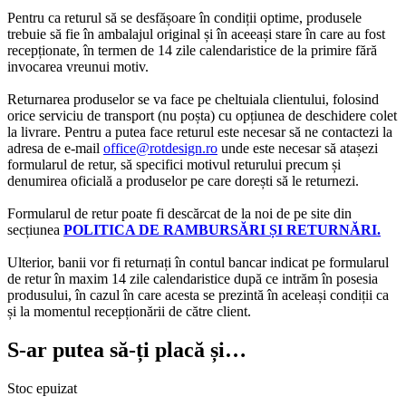
Pentru ca returul să se desfășoare în condiții optime, produsele
trebuie să fie în ambalajul original și în aceeași stare în care au fost
recepționate, în termen de 14 zile calendaristice de la primire fără
invocarea vreunui motiv.
Returnarea produselor se va face pe cheltuiala clientului, folosind
orice serviciu de transport (nu poșta) cu opțiunea de deschidere colet
la livrare. Pentru a putea face returul este necesar să ne contactezi la
adresa de e-mail
office@rotdesign.ro
unde este necesar să atașezi
formularul de retur, să specifici motivul returului precum și
denumirea oficială a produselor pe care dorești să le returnezi.
Formularul de retur poate fi descărcat de la noi de pe site din
secțiunea
POLITICA DE RAMBURSĂRI ȘI RETURNĂRI.
Ulterior, banii vor fi returnați în contul bancar indicat pe formularul
de retur în maxim 14 zile calendaristice după ce intrăm în posesia
produsului, în cazul în care acesta se prezintă în aceleași condiții ca
și la momentul recepționării de către client.
S-ar putea să-ți placă și…
Stoc epuizat