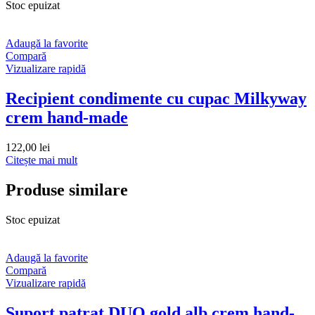
Stoc epuizat
Adaugă la favorite
Compară
Vizualizare rapidă
Recipient condimente cu cupac Milkyway
crem hand-made
122,00
lei
Citește mai mult
Produse similare
Stoc epuizat
Adaugă la favorite
Compară
Vizualizare rapidă
Suport patrat DUO gold alb crem hand-