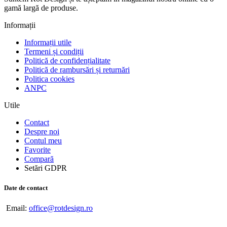
gamă largă de produse.
Informații
Informații utile
Termeni și condiții
Politică de confidențialitate
Politică de rambursări și returnări
Politica cookies
ANPC
Utile
Contact
Despre noi
Contul meu
Favorite
Compară
Setări GDPR
Date de contact
Email:
office@rotdesign.ro