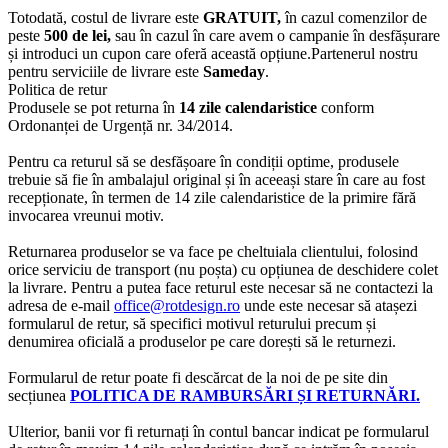
Totodată, costul de livrare este
GRATUIT,
în cazul comenzilor de
peste
500 de lei,
sau în cazul în care avem o campanie în desfășurare
și introduci un cupon care oferă această opțiune.Partenerul nostru
pentru serviciile de livrare este
Sameday
.
Politica de retur
Produsele se pot returna în
14 zile calendaristice
conform
Ordonanței de Urgență nr. 34/2014.
Pentru ca returul să se desfășoare în condiții optime, produsele
trebuie să fie în ambalajul original și în aceeași stare în care au fost
recepționate, în termen de 14 zile calendaristice de la primire fără
invocarea vreunui motiv.
Returnarea produselor se va face pe cheltuiala clientului, folosind
orice serviciu de transport (nu poșta) cu opțiunea de deschidere colet
la livrare. Pentru a putea face returul este necesar să ne contactezi la
adresa de e-mail
office@rotdesign.ro
unde este necesar să atașezi
formularul de retur, să specifici motivul returului precum și
denumirea oficială a produselor pe care dorești să le returnezi.
Formularul de retur poate fi descărcat de la noi de pe site din
secțiunea
POLITICA DE RAMBURSĂRI ȘI RETURNĂRI.
Ulterior, banii vor fi returnați în contul bancar indicat pe formularul