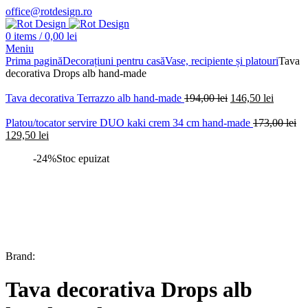
office@rotdesign.ro
0
items
/
0,00
lei
Meniu
Prima pagină
Decorațiuni pentru casă
Vase, recipiente și platouri
Tava
decorativa Drops alb hand-made
Prețul
Prețul
Tava decorativa Terrazzo alb hand-made
194,00
lei
146,50
lei
inițial
curent
a
este:
Platou/tocator servire DUO kaki crem 34 cm hand-made
173,00
lei
Prețul
Prețul
fost:
146,50 l
129,50
lei
inițial
curent
194,00 lei.
-24%
Stoc epuizat
a
este:
fost:
129,50 lei.
173,00 lei.
Brand:
Tava decorativa Drops alb