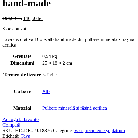
hand-made
Prețul
Prețul
194,00
lei
146,50
lei
inițial
curent
Stoc epuizat
a
este:
fost:
146,50 lei.
Tava decorativa Drops alb hand-made din pulbere minerală si rășină
194,00 lei.
acrilica.
Greutate
0,54 kg
Dimensiuni
25 × 18 × 2 cm
Termen de livrare
3-7 zile
Culoare
Alb
Material
Pulbere minerală si rășină acrilica
Adaugă la favorite
Compară
SKU:
HD-DK-19-18876
Categorie:
Vase, recipiente și platouri
Etichetă:
Tava