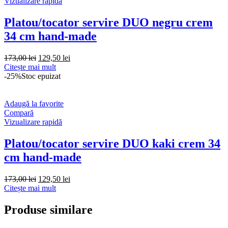
Vizualizare rapidă
Platou/tocator servire DUO negru crem
34 cm hand-made
Prețul
Prețul
173,00
lei
129,50
lei
inițial
curent
Citește mai mult
a
este:
-25%
Stoc epuizat
fost:
129,50 lei.
173,00 lei.
Adaugă la favorite
Compară
Vizualizare rapidă
Platou/tocator servire DUO kaki crem 34
cm hand-made
Prețul
Prețul
173,00
lei
129,50
lei
inițial
curent
Citește mai mult
a
este:
fost:
129,50 lei.
Produse similare
173,00 lei.