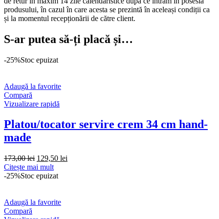
de retur în maxim 14 zile calendaristice după ce intrăm în posesia
produsului, în cazul în care acesta se prezintă în aceleași condiții ca
și la momentul recepționării de către client.
S-ar putea să-ți placă și…
-25%
Stoc epuizat
Adaugă la favorite
Compară
Vizualizare rapidă
Platou/tocator servire crem 34 cm hand-
made
Prețul
Prețul
173,00
lei
129,50
lei
inițial
curent
Citește mai mult
a
este:
-25%
Stoc epuizat
fost:
129,50 lei.
173,00 lei.
Adaugă la favorite
Compară