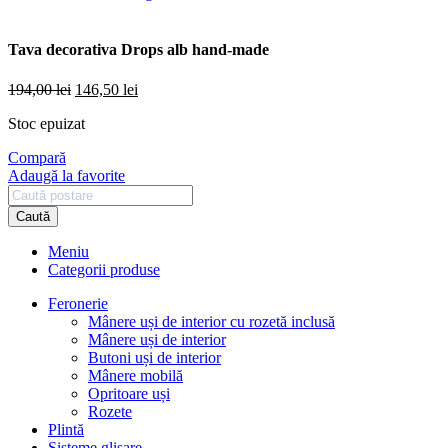
Tava decorativa Drops alb hand-made
Prețul
Prețul
194,00
lei
146,50
lei
inițial
curent
Stoc epuizat
a
este:
fost:
146,50 lei.
Compară
194,00 lei.
Adaugă la favorite
Caută
Meniu
Categorii produse
Feronerie
Mânere uși de interior cu rozetă inclusă
Mânere uși de interior
Butoni uși de interior
Mânere mobilă
Opritoare uși
Rozete
Plintă
Sisteme glisare