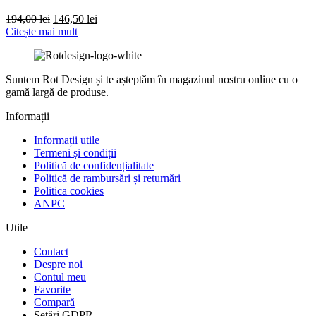
Prețul
Prețul
194,00
lei
146,50
lei
inițial
curent
Citește mai mult
a
este:
fost:
146,50 lei.
194,00 lei.
Suntem Rot Design și te așteptăm în magazinul nostru online cu o
gamă largă de produse.
Informații
Informații utile
Termeni și condiții
Politică de confidențialitate
Politică de rambursări și returnări
Politica cookies
ANPC
Utile
Contact
Despre noi
Contul meu
Favorite
Compară
Setări GDPR