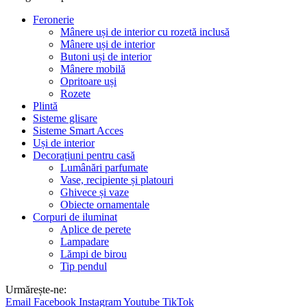
Feronerie
Mânere uși de interior cu rozetă inclusă
Mânere uși de interior
Butoni uși de interior
Mânere mobilă
Opritoare uși
Rozete
Plintă
Sisteme glisare
Sisteme Smart Acces
Uși de interior
Decorațiuni pentru casă
Lumânări parfumate
Vase, recipiente și platouri
Ghivece și vaze
Obiecte ornamentale
Corpuri de iluminat
Aplice de perete
Lampadare
Lămpi de birou
Tip pendul
Urmărește-ne:
Email
Facebook
Instagram
Youtube
TikTok