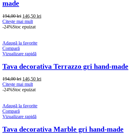
made
Prețul
Prețul
194,00
lei
146,50
lei
inițial
curent
Citește mai mult
a
este:
-24%
Stoc epuizat
fost:
146,50 lei.
194,00 lei.
Adaugă la favorite
Compară
Vizualizare rapidă
Tava decorativa Terrazzo gri hand-made
Prețul
Prețul
194,00
lei
146,50
lei
inițial
curent
Citește mai mult
a
este:
-24%
Stoc epuizat
fost:
146,50 lei.
194,00 lei.
Adaugă la favorite
Compară
Vizualizare rapidă
Tava decorativa Marble gri hand-made