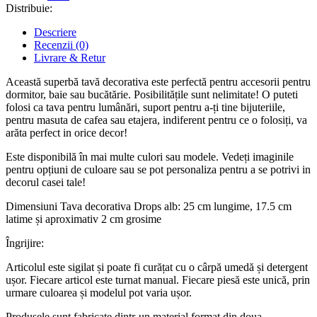
Distribuie:
Descriere
Recenzii (0)
Livrare & Retur
Această superbă tavă decorativa este perfectă pentru accesorii pentru
dormitor, baie sau bucătărie. Posibilitățile sunt nelimitate! O puteti
folosi ca tava pentru lumânări, suport pentru a-ți tine bijuteriile,
pentru masuta de cafea sau etajera, indiferent pentru ce o folosiți, va
arăta perfect in orice decor!
Este disponibilă în mai multe culori sau modele. Vedeți imaginile
pentru opțiuni de culoare sau se pot personaliza pentru a se potrivi in
decorul casei tale!
Dimensiuni Tava decorativa Drops alb: 25 cm lungime, 17.5 cm
latime și aproximativ 2 cm grosime
Îngrijire:
Articolul este sigilat și poate fi curățat cu o cârpă umedă și detergent
ușor. Fiecare articol este turnat manual. Fiecare piesă este unică, prin
urmare culoarea și modelul pot varia ușor.
Produsele sunt fabricate dintr-un material format din doua