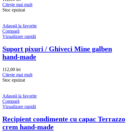
Citește mai mult
Stoc epuizat
Adaugă la favorite
Compară
Vizualizare rapidă
Suport pixuri / Ghiveci Mine galben
hand-made
112,00
lei
Citește mai mult
Stoc epuizat
Adaugă la favorite
Compară
Vizualizare rapidă
Recipient condimente cu capac Terrazzo
crem hand-made