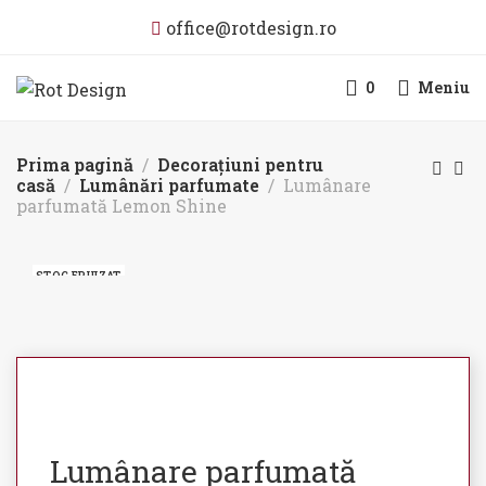
office@rotdesign.ro
0
Meniu
Prima pagină
Decorațiuni pentru
casă
Lumânări parfumate
Lumânare
parfumată Lemon Shine
STOC EPUIZAT
Lumânare parfumată