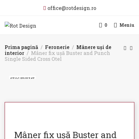
office@rotdesign.ro
0
Meniu
Prima pagină
Feronerie
Mânere uși de
interior
Mâner fix ușă Buster and Punch
Single Sided Cross Otel
STOC EPUIZAT
Mâner fix ușă Buster and