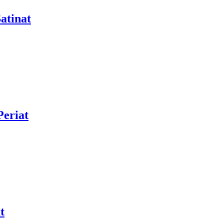
atinat
Periat
t