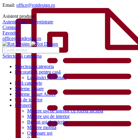
Email:
office@rotdesign.ro
Asistent produse
Autentificare / Înregistrare
Compară
Favorite
office@rotdesign.ro
Selectează categoria
Selectează categoria
Decorațiuni pentru casă
Lumânări parfumate
Fără categorie
Sisteme glisare
Sisteme Smart Acces
Uși de interior
Feronerie
Mânere uși de interior cu rozetă inclusă
Mânere uși de interior
Butoni uși de interior
Mânere mobilă
Opritoare uși