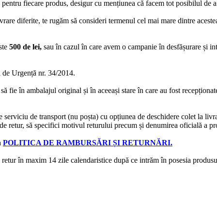
 pentru fiecare produs, desigur cu mențiunea că facem tot posibilul de a
rare diferite, te rugăm să consideri termenul cel mai mare dintre acestea
ste
500 de lei,
sau în cazul în care avem o campanie în desfășurare și in
de Urgență nr. 34/2014.
să fie în ambalajul original și în aceeași stare în care au fost recepționa
e serviciu de transport (nu poșta) cu opțiunea de deschidere colet la livr
e retur, să specifici motivul returului precum și denumirea oficială a pro
a
POLITICA DE RAMBURSĂRI ȘI RETURNĂRI.
e retur în maxim 14 zile calendaristice după ce intrăm în posesia produsulu