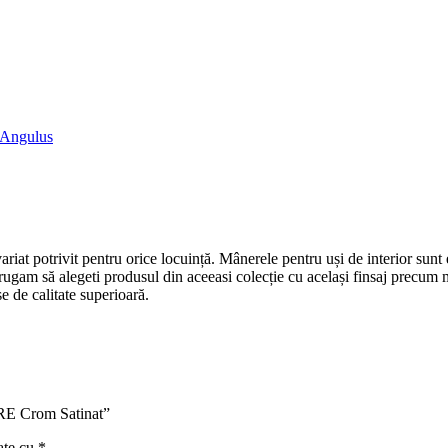
Angulus
riat potrivit pentru orice locuință. Mânerele pentru uși de interior sunt
vă rugam să alegeti produsul din aceeasi colecție cu același finsaj pre
e de calitate superioară.
 RE Crom Satinat”
ate cu
*