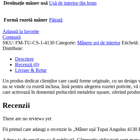
Destinație mâner usă
Usă de interior din lemn
Formă rozetă mâner
Pătrată
Adaugă la favorite
Compară
SKU:
FM-TU-CS-1-4130
Categorie:
Mânere uși de interior
Etichetă:
Distribuie:
Descriere
Recenzii (0)
Livrare & Retur
Un produs dedicat clienților care caută forme originale, cu un design va
nu se vinde cu rozetă inclusa, însă pentru alegerea rozetei potivite, 
care activează în domeniul prelucrării metalelor ușoare, oferind produs
Recenzii
There are no reviews yet
Fii primul care adaugi o recenzie la „Mâner ușă Tupai Angulus 4130
Adresa ta de email nu va fi publicată.
Câmpurile obligatorii sunt marc