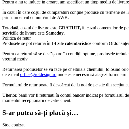
Pentru a nu te induce în eroare, am specificat un timp mediu de livrare
În cazul în care coșul de cumpărături conține produse cu termene de liv
printr-un email cu numărul de AWB.
Totodată, costul de livrare este
GRATUIT,
în cazul comenzilor de pe
serviciile de livrare este
Sameday
.
Politica de retur
Produsele se pot returna în
14 zile calendaristice
conform Ordonanței 
Pentru ca returul să se desfășoare în condiții optime, produsele trebuie 
vreunui motiv.
Returnarea produselor se va face pe cheltuiala clientului, folosind oric
de e-mail
office@rotdesign.ro
unde este necesar să atașezi formularul d
Formularul de retur poate fi descărcat de la noi de pe site din secțiune
Ulterior, banii vor fi returnați în contul bancar indicat pe formularul d
momentul recepționării de către client.
S-ar putea să-ți placă și…
Stoc epuizat