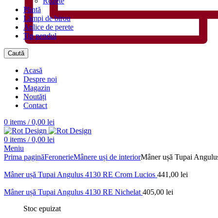
Rozete
Plintă
Lămpi de birou
Aplice de perete
Tip pendul
Caută
Acasă
Despre noi
Magazin
Noutăți
Contact
0
items
/
0,00
lei
0
items
/
0,00
lei
Meniu
Prima pagină
Feronerie
Mânere uși de interior
Mâner ușă Tupai Angulu
Mâner ușă Tupai Angulus 4130 RE Crom Lucios
441,00
lei
Mâner ușă Tupai Angulus 4130 RE Nichelat
405,00
lei
Stoc epuizat