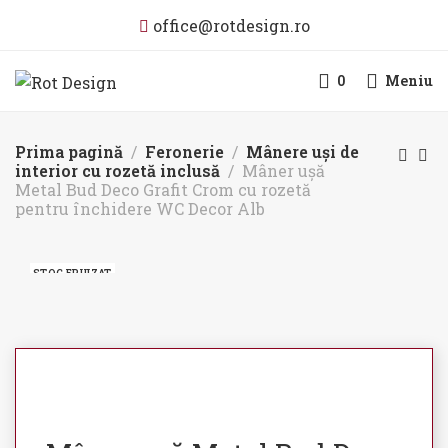
office@rotdesign.ro
0
Meniu
Prima pagină
Feronerie
Mânere uși de
interior cu rozetă inclusă
Mâner ușă
Metal Bud Deco Grafit Crom cu rozetă
pentru închidere WC Decor Alb
STOC EPUIZAT