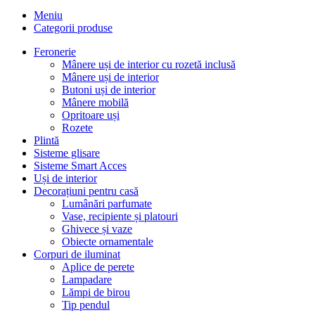
Meniu
Categorii produse
Feronerie
Mânere uși de interior cu rozetă inclusă
Mânere uși de interior
Butoni uși de interior
Mânere mobilă
Opritoare uși
Rozete
Plintă
Sisteme glisare
Sisteme Smart Acces
Uși de interior
Decorațiuni pentru casă
Lumânări parfumate
Vase, recipiente și platouri
Ghivece și vaze
Obiecte ornamentale
Corpuri de iluminat
Aplice de perete
Lampadare
Lămpi de birou
Tip pendul