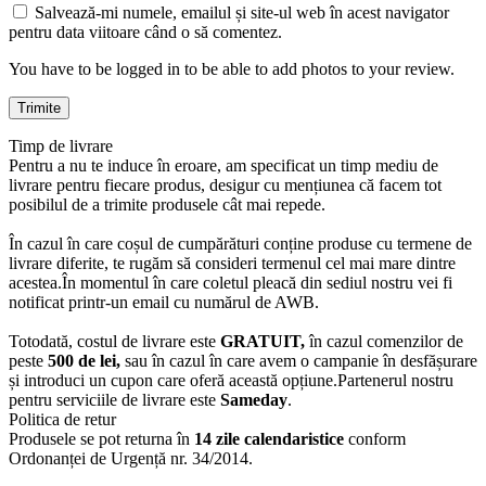
Salvează-mi numele, emailul și site-ul web în acest navigator
pentru data viitoare când o să comentez.
You have to be logged in to be able to add photos to your review.
Timp de livrare
Pentru a nu te induce în eroare, am specificat un timp mediu de
livrare pentru fiecare produs, desigur cu mențiunea că facem tot
posibilul de a trimite produsele cât mai repede.
În cazul în care coșul de cumpărături conține produse cu termene de
livrare diferite, te rugăm să consideri termenul cel mai mare dintre
acestea.În momentul în care coletul pleacă din sediul nostru vei fi
notificat printr-un email cu numărul de AWB.
Totodată, costul de livrare este
GRATUIT,
în cazul comenzilor de
peste
500 de lei,
sau în cazul în care avem o campanie în desfășurare
și introduci un cupon care oferă această opțiune.Partenerul nostru
pentru serviciile de livrare este
Sameday
.
Politica de retur
Produsele se pot returna în
14 zile calendaristice
conform
Ordonanței de Urgență nr. 34/2014.