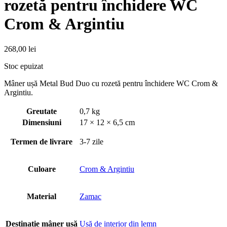
rozetă pentru închidere WC
Crom & Argintiu
268,00
lei
Stoc epuizat
Mâner ușă Metal Bud Duo cu rozetă pentru închidere WC Crom &
Argintiu.
Greutate
0,7 kg
Dimensiuni
17 × 12 × 6,5 cm
Termen de livrare
3-7 zile
Culoare
Crom & Argintiu
Material
Zamac
Destinație mâner usă
Usă de interior din lemn