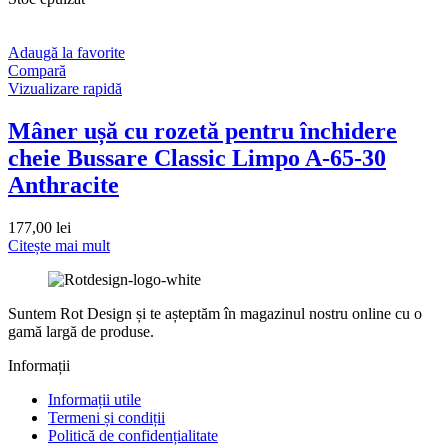
Adaugă la favorite
Compară
Vizualizare rapidă
Mâner ușă cu rozetă pentru închidere
cheie Bussare Classic Limpo A-65-30
Anthracite
177,00
lei
Citește mai mult
Suntem Rot Design și te așteptăm în magazinul nostru online cu o
gamă largă de produse.
Informații
Informații utile
Termeni și condiții
Politică de confidențialitate