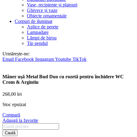
Vase, recipiente și platouri
Ghivece și vaze
Obiecte ornamentale
Corpuri de iluminat
Aplice de perete
Lampadare
Lămpi de birou
Tip pendul
Urmărește-ne:
Email
Facebook
Instagram
Youtube
TikTok
Mâner ușă Metal Bud Duo cu rozetă pentru închidere WC
Crom & Argintiu
268,00
lei
Stoc epuizat
Compară
Adaugă la favorite
Caută