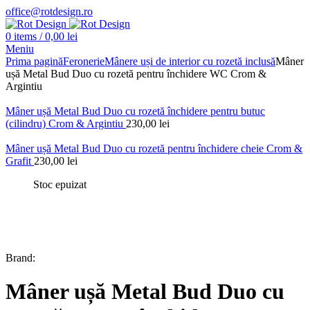
office@rotdesign.ro
0
items
/
0,00
lei
Meniu
Prima pagină
Feronerie
Mânere uși de interior cu rozetă inclusă
Mâner
ușă Metal Bud Duo cu rozetă pentru închidere WC Crom &
Argintiu
Mâner ușă Metal Bud Duo cu rozetă închidere pentru butuc
(cilindru) Crom & Argintiu
230,00
lei
Mâner ușă Metal Bud Duo cu rozetă pentru închidere cheie Crom &
Grafit
230,00
lei
Stoc epuizat
Brand:
Mâner ușă Metal Bud Duo cu