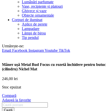
Lumânări parfumate
Vase, recipiente și platouri
Ghivece și vaze
Obiecte ornamentale
Corpuri de iluminat
Aplice de perete
Lampadare
Lămpi de birou
Tip pendul
Urmărește-ne:
Email
Facebook
Instagram
Youtube
TikTok
Mâner ușă Metal Bud Focus cu rozetă închidere pentru butuc
(cilindru) Nichel Mat
246,00
lei
Stoc epuizat
Compară
Adaugă la favorite
Caută