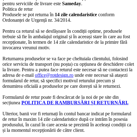
pentru serviciile de livrare este
Sameday
.
Politica de retur
Produsele se pot returna în
14 zile calendaristice
conform
Ordonanței de Urgență nr. 34/2014.
Pentru ca returul să se desfășoare în condiții optime, produsele
trebuie să fie în ambalajul original și în aceeași stare în care au fost
recepționate, în termen de 14 zile calendaristice de la primire fără
invocarea vreunui motiv.
Returnarea produselor se va face pe cheltuiala clientului, folosind
orice serviciu de transport (nu poșta) cu opțiunea de deschidere colet
la livrare. Pentru a putea face returul este necesar să ne contactezi la
adresa de e-mail
office@rotdesign.ro
unde este necesar să atașezi
formularul de retur, să specifici motivul returului precum și
denumirea oficială a produselor pe care dorești să le returnezi.
Formularul de retur poate fi descărcat de la noi de pe site din
secțiunea
POLITICA DE RAMBURSĂRI ȘI RETURNĂRI.
Ulterior, banii vor fi returnați în contul bancar indicat pe formularul
de retur în maxim 14 zile calendaristice după ce intrăm în posesia
produsului, în cazul în care acesta se prezintă în aceleași condiții ca
și la momentul recepționării de către client.