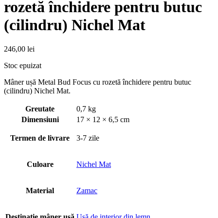
rozetă închidere pentru butuc
(cilindru) Nichel Mat
246,00
lei
Stoc epuizat
Mâner ușă Metal Bud Focus cu rozetă închidere pentru butuc
(cilindru) Nichel Mat.
Greutate
0,7 kg
Dimensiuni
17 × 12 × 6,5 cm
Termen de livrare
3-7 zile
Culoare
Nichel Mat
Material
Zamac
Destinație mâner usă
Usă de interior din lemn