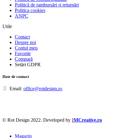
Politică de rambursări și returnări
Politica cookies
ANPC
Utile
Contact
Despre noi
Contul meu
Favorite
Compară
Setări GDPR
Date de contact
Email:
office@rotdesign.ro
© Rot Design 2022. Developed by
I
MCreative.ro
Magazin