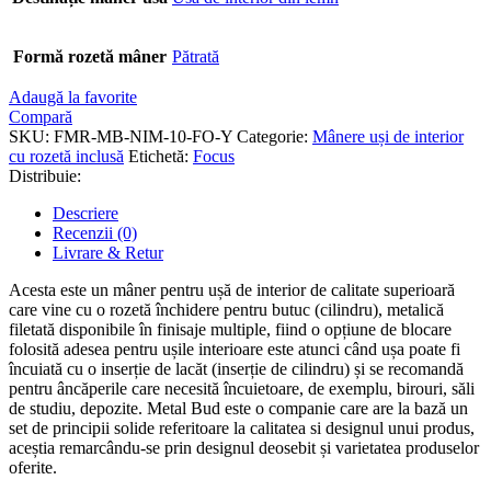
Formă rozetă mâner
Pătrată
Adaugă la favorite
Compară
SKU:
FMR-MB-NIM-10-FO-Y
Categorie:
Mânere uși de interior
cu rozetă inclusă
Etichetă:
Focus
Distribuie:
Descriere
Recenzii (0)
Livrare & Retur
Acesta este un mâner pentru ușă de interior de calitate superioară
care vine cu o rozetă închidere pentru butuc (cilindru), metalică
filetată disponibile în finisaje multiple, fiind o opțiune de blocare
folosită adesea pentru ușile interioare este atunci când ușa poate fi
încuiată cu o inserție de lacăt (inserție de cilindru) și se recomandă
pentru âncăperile care necesită încuietoare, de exemplu, birouri, săli
de studiu, depozite. Metal Bud este o companie care are la bază un
set de principii solide referitoare la calitatea si designul unui produs,
aceștia remarcându-se prin designul deosebit și varietatea produselor
oferite.