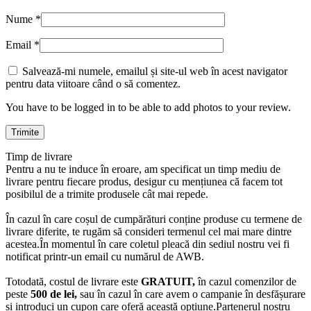
Nume
*
Email
*
Salvează-mi numele, emailul și site-ul web în acest navigator
pentru data viitoare când o să comentez.
You have to be logged in to be able to add photos to your review.
Timp de livrare
Pentru a nu te induce în eroare, am specificat un timp mediu de
livrare pentru fiecare produs, desigur cu mențiunea că facem tot
posibilul de a trimite produsele cât mai repede.
În cazul în care coșul de cumpărături conține produse cu termene de
livrare diferite, te rugăm să consideri termenul cel mai mare dintre
acestea.În momentul în care coletul pleacă din sediul nostru vei fi
notificat printr-un email cu numărul de AWB.
Totodată, costul de livrare este
GRATUIT,
în cazul comenzilor de
peste
500 de lei,
sau în cazul în care avem o campanie în desfășurare
și introduci un cupon care oferă această opțiune.Partenerul nostru