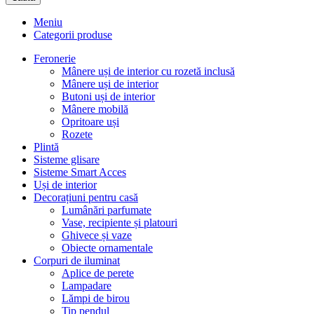
Meniu
Categorii produse
Feronerie
Mânere uși de interior cu rozetă inclusă
Mânere uși de interior
Butoni uși de interior
Mânere mobilă
Opritoare uși
Rozete
Plintă
Sisteme glisare
Sisteme Smart Acces
Uși de interior
Decorațiuni pentru casă
Lumânări parfumate
Vase, recipiente și platouri
Ghivece și vaze
Obiecte ornamentale
Corpuri de iluminat
Aplice de perete
Lampadare
Lămpi de birou
Tip pendul