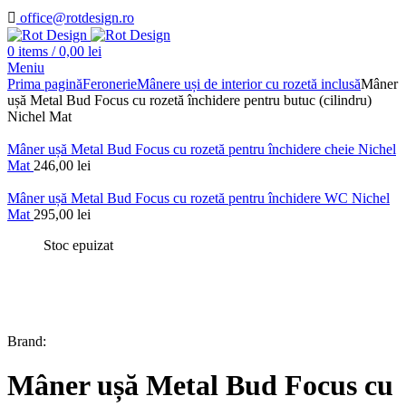
office@rotdesign.ro
0
items
/
0,00
lei
Meniu
Prima pagină
Feronerie
Mânere uși de interior cu rozetă inclusă
Mâner
ușă Metal Bud Focus cu rozetă închidere pentru butuc (cilindru)
Nichel Mat
Mâner ușă Metal Bud Focus cu rozetă pentru închidere cheie Nichel
Mat
246,00
lei
Mâner ușă Metal Bud Focus cu rozetă pentru închidere WC Nichel
Mat
295,00
lei
Stoc epuizat
Brand:
Mâner ușă Metal Bud Focus cu