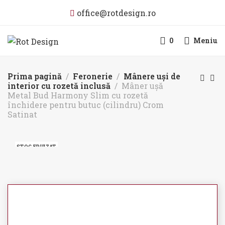
office@rotdesign.ro
0
Meniu
Prima pagină
Feronerie
Mânere uși de
interior cu rozetă inclusă
Mâner ușă
Metal Bud Harmony Slim cu rozetă
închidere pentru butuc (cilindru) Crom
Satinat
STOC EPUIZAT