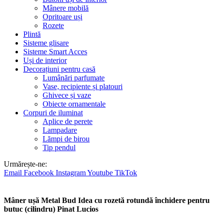
Mânere mobilă
Opritoare uși
Rozete
Plintă
Sisteme glisare
Sisteme Smart Acces
Uși de interior
Decorațiuni pentru casă
Lumânări parfumate
Vase, recipiente și platouri
Ghivece și vaze
Obiecte ornamentale
Corpuri de iluminat
Aplice de perete
Lampadare
Lămpi de birou
Tip pendul
Urmărește-ne:
Email
Facebook
Instagram
Youtube
TikTok
Mâner ușă Metal Bud Idea cu rozetă rotundă închidere pentru
butuc (cilindru) Pinat Lucios