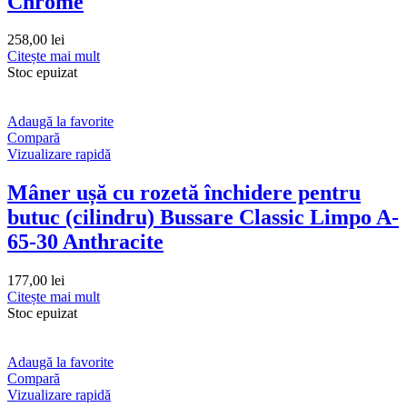
Chrome
258,00
lei
Citește mai mult
Stoc epuizat
Adaugă la favorite
Compară
Vizualizare rapidă
Mâner ușă cu rozetă închidere pentru
butuc (cilindru) Bussare Classic Limpo A-
65-30 Anthracite
177,00
lei
Citește mai mult
Stoc epuizat
Adaugă la favorite
Compară
Vizualizare rapidă