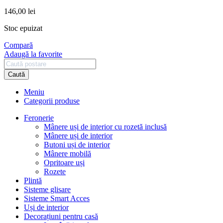
146,00
lei
Stoc epuizat
Compară
Adaugă la favorite
Caută
Meniu
Categorii produse
Feronerie
Mânere uși de interior cu rozetă inclusă
Mânere uși de interior
Butoni uși de interior
Mânere mobilă
Opritoare uși
Rozete
Plintă
Sisteme glisare
Sisteme Smart Acces
Uși de interior
Decorațiuni pentru casă