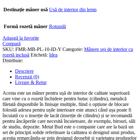
Destinație mâner usă
Usă de interior din lemn
Formă rozetă mâner
Rotundă
Adaugă la favorite
Compară
SKU:
FMR-MB-PL-10-ID-Y
Categorie:
Mânere uși de interior cu
rozetă inclusă
Etichetă:
Idea
Distribuie:
Descriere
Recenzii (0)
Livrare & Retur
Acesta este un mâner pentru ușă de interior de calitate superioară
care vine cu o rozetă închidere pentru butuc (cilindru), metalică
filetată disponibile în finisaje multiple, fiind o opțiune de blocare
folosită adesea pentru ușile interioare este atunci când ușa poate fi
încuiată cu o inserție de lacăt (inserție de cilindru) și se recomandă
pentru âncăperile care necesită încuietoare, de exemplu, birouri, săli
de studiu, depozite. Metal Bud este o companie care are la bază un
set de principii solide referitoare la calitatea si designul unui produs,
aceștia remarcându-se prin designul deosebit și varietatea produselor