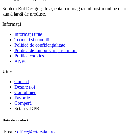
Suntem Rot Design și te așteptăm în magazinul nostru online cu o
gamă largă de produse.
Informații
Informații utile
Termeni și condiții
Politică de confidențialitate
Politică de rambursări și returnări
Politica cookies
ANPC
Utile
Contact
Despre noi
Contul meu
Favorite
Compară
Setări GDPR
Date de contact
Email:
office@rotdesign.ro