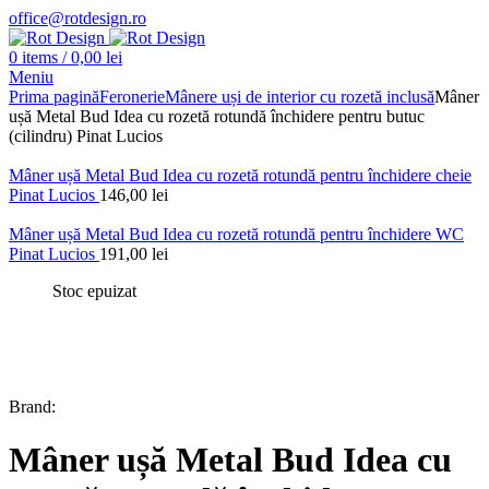
office@rotdesign.ro
0
items
/
0,00
lei
Meniu
Prima pagină
Feronerie
Mânere uși de interior cu rozetă inclusă
Mâner
ușă Metal Bud Idea cu rozetă rotundă închidere pentru butuc
(cilindru) Pinat Lucios
Mâner ușă Metal Bud Idea cu rozetă rotundă pentru închidere cheie
Pinat Lucios
146,00
lei
Mâner ușă Metal Bud Idea cu rozetă rotundă pentru închidere WC
Pinat Lucios
191,00
lei
Stoc epuizat
Brand:
Mâner ușă Metal Bud Idea cu