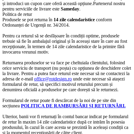
și introduci un cupon care oferă această opțiune.Partenerul nostru
pentru serviciile de livrare este
Sameday
.
Politica de retur
Produsele se pot returna în
14 zile calendaristice
conform
Ordonanței de Urgență nr. 34/2014.
Pentru ca returul să se desfășoare în condiții optime, produsele
trebuie să fie în ambalajul original și în aceeași stare în care au fost
recepționate, în termen de 14 zile calendaristice de la primire fără
invocarea vreunui motiv.
Returnarea produselor se va face pe cheltuiala clientului, folosind
orice serviciu de transport (nu poșta) cu opțiunea de deschidere colet
la livrare. Pentru a putea face returul este necesar să ne contactezi la
adresa de e-mail
office@rotdesign.ro
unde este necesar să atașezi
formularul de retur, să specifici motivul returului precum și
denumirea oficială a produselor pe care dorești să le returnezi.
Formularul de retur poate fi descărcat de la noi de pe site din
secțiunea
POLITICA DE RAMBURSĂRI ȘI RETURNĂRI.
Ulterior, banii vor fi returnați în contul bancar indicat pe formularul
de retur în maxim 14 zile calendaristice după ce intrăm în posesia
produsului, în cazul în care acesta se prezintă în aceleași condiții ca
și la momentul recepționării de către client.