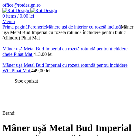
office@rotdesign.ro
0
items
/
0,00
lei
Meniu
Prima pagină
Feronerie
Mânere uși de interior cu rozetă inclusă
Mâner
ușă Metal Bud Imperial cu rozetă rotundă închidere pentru butuc
(cilindru) Pinat Mat
Mâner ușă Metal Bud Imperial cu rozetă rotundă pentru închidere
cheie Pinat Mat
413,00
lei
Mâner ușă Metal Bud Imperial cu rozetă rotundă pentru închidere
WC Pinat Mat
449,00
lei
Stoc epuizat
Brand:
Mâner ușă Metal Bud Imperial