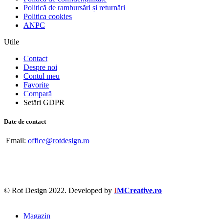
Politică de rambursări și returnări
Politica cookies
ANPC
Utile
Contact
Despre noi
Contul meu
Favorite
Compară
Setări GDPR
Date de contact
Email:
office@rotdesign.ro
© Rot Design 2022. Developed by
I
MCreative.ro
Magazin