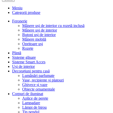
Meniu
Categorii produse
Feronerie
Mânere uși de interior cu rozetă inclusă
Mânere uși de interior
Butoni uși de interior
Mânere mobilă
Opritoare uși
Rozete
Plintă
Sisteme glisare
Sisteme Smart Acces
Uși de interior
Decorațiuni pentru casă
Lumânări parfumate
Vase, recipiente și platouri
Ghivece și vaze
Obiecte ornamentale
Corpuri de iluminat
Aplice de perete
Lampadare
Lămpi de birou
Tip pendul