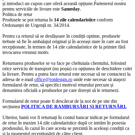
și introduci un cupon care oferă această opțiune.Partenerul nostru
pentru serviciile de livrare este
Sameday
.
Politica de retur
Produsele se pot returna în
14 zile calendaristice
conform
Ordonanței de Urgență nr. 34/2014.
Pentru ca returul să se desfășoare în condiții optime, produsele
trebuie să fie în ambalajul original și în aceeași stare în care au fost
recepționate, în termen de 14 zile calendaristice de la primire fără
invocarea vreunui motiv.
Returnarea produselor se va face pe cheltuiala clientului, folosind
orice serviciu de transport (nu poșta) cu opțiunea de deschidere colet
la livrare. Pentru a putea face returul este necesar să ne contactezi la
adresa de e-mail
office@rotdesign.ro
unde este necesar să atașezi
formularul de retur, să specifici motivul returului precum și
denumirea oficială a produselor pe care dorești să le returnezi.
Formularul de retur poate fi descărcat de la noi de pe site din
secțiunea
POLITICA DE RAMBURSĂRI ȘI RETURNĂRI.
Ulterior, banii vor fi returnați în contul bancar indicat pe formularul
de retur în maxim 14 zile calendaristice după ce intrăm în posesia
produsului, în cazul în care acesta se prezintă în aceleași condiții ca
și la momentul recepționării de către client.