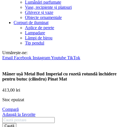
Lumânări parfumate
Vase, recipiente și platouri
Ghivece și vaze
Obiecte ornamentale
Corpuri de iluminat
Aplice de perete
Lampadare
Lămpi de birou
Tip pendul
Urmărește-ne:
Email
Facebook
Instagram
Youtube
TikTok
Mâner ușă Metal Bud Imperial cu rozetă rotundă închidere
pentru butuc (cilindru) Pinat Mat
413,00
lei
Stoc epuizat
Compară
Adaugă la favorite
Caută