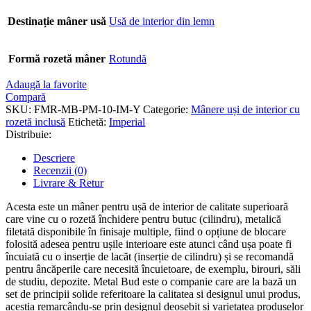
Destinație mâner usă
Usă de interior din lemn
Formă rozetă mâner
Rotundă
Adaugă la favorite
Compară
SKU:
FMR-MB-PM-10-IM-Y
Categorie:
Mânere uși de interior cu
rozetă inclusă
Etichetă:
Imperial
Distribuie:
Descriere
Recenzii (0)
Livrare & Retur
Acesta este un mâner pentru ușă de interior de calitate superioară
care vine cu o rozetă închidere pentru butuc (cilindru), metalică
filetată disponibile în finisaje multiple, fiind o opțiune de blocare
folosită adesea pentru ușile interioare este atunci când ușa poate fi
încuiată cu o inserție de lacăt (inserție de cilindru) și se recomandă
pentru âncăperile care necesită încuietoare, de exemplu, birouri, săli
de studiu, depozite. Metal Bud este o companie care are la bază un
set de principii solide referitoare la calitatea si designul unui produs,
aceștia remarcându-se prin designul deosebit și varietatea produselor