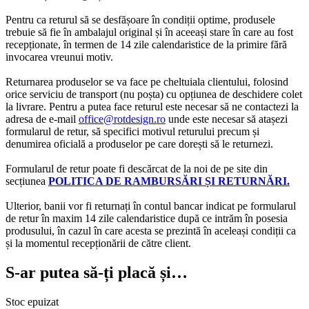
Pentru ca returul să se desfășoare în condiții optime, produsele
trebuie să fie în ambalajul original și în aceeași stare în care au fost
recepționate, în termen de 14 zile calendaristice de la primire fără
invocarea vreunui motiv.
Returnarea produselor se va face pe cheltuiala clientului, folosind
orice serviciu de transport (nu poșta) cu opțiunea de deschidere colet
la livrare. Pentru a putea face returul este necesar să ne contactezi la
adresa de e-mail
office@rotdesign.ro
unde este necesar să atașezi
formularul de retur, să specifici motivul returului precum și
denumirea oficială a produselor pe care dorești să le returnezi.
Formularul de retur poate fi descărcat de la noi de pe site din
secțiunea
POLITICA DE RAMBURSĂRI ȘI RETURNĂRI.
Ulterior, banii vor fi returnați în contul bancar indicat pe formularul
de retur în maxim 14 zile calendaristice după ce intrăm în posesia
produsului, în cazul în care acesta se prezintă în aceleași condiții ca
și la momentul recepționării de către client.
S-ar putea să-ți placă și…
Stoc epuizat