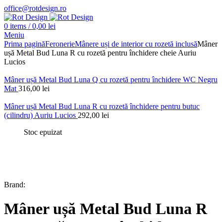
office@rotdesign.ro
0
items
/
0,00
lei
Meniu
Prima pagină
Feronerie
Mânere uși de interior cu rozetă inclusă
Mâner
ușă Metal Bud Luna R cu rozetă pentru închidere cheie Auriu
Lucios
Mâner ușă Metal Bud Luna Q cu rozetă pentru închidere WC Negru
Mat
316,00
lei
Mâner ușă Metal Bud Luna R cu rozetă închidere pentru butuc
(cilindru) Auriu Lucios
292,00
lei
Stoc epuizat
Brand:
Mâner ușă Metal Bud Luna R