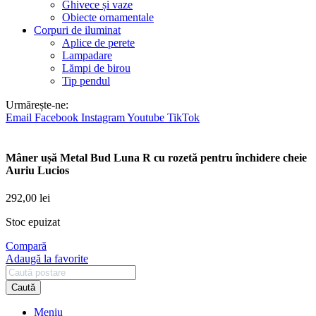
Ghivece și vaze
Obiecte ornamentale
Corpuri de iluminat
Aplice de perete
Lampadare
Lămpi de birou
Tip pendul
Urmărește-ne:
Email
Facebook
Instagram
Youtube
TikTok
Mâner ușă Metal Bud Luna R cu rozetă pentru închidere cheie
Auriu Lucios
292,00
lei
Stoc epuizat
Compară
Adaugă la favorite
Caută
Meniu