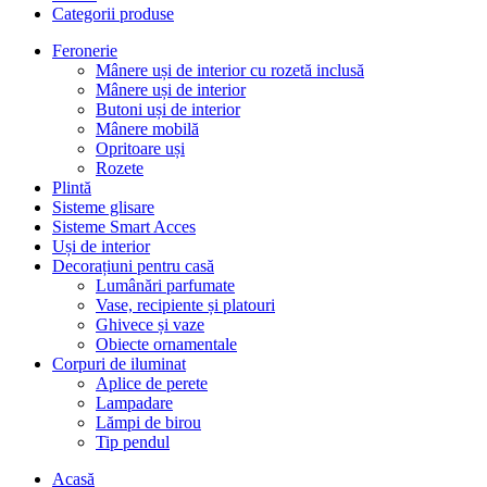
Categorii produse
Feronerie
Mânere uși de interior cu rozetă inclusă
Mânere uși de interior
Butoni uși de interior
Mânere mobilă
Opritoare uși
Rozete
Plintă
Sisteme glisare
Sisteme Smart Acces
Uși de interior
Decorațiuni pentru casă
Lumânări parfumate
Vase, recipiente și platouri
Ghivece și vaze
Obiecte ornamentale
Corpuri de iluminat
Aplice de perete
Lampadare
Lămpi de birou
Tip pendul
Acasă