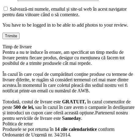
Salvează-mi numele, emailul și site-ul web în acest navigator
pentru data viitoare când o să comentez.
You have to be logged in to be able to add photos to your review.
Timp de livrare
Pentru a nu te induce în eroare, am specificat un timp mediu de
livrare pentru fiecare produs, desigur cu mențiunea că facem tot
posibilul de a trimite produsele cât mai repede.
În cazul în care coșul de cumpărături conține produse cu termene de
livrare diferite, te rugăm să consideri termenul cel mai mare dintre
acestea.În momentul în care coletul pleacă din sediul nostru vei fi
notificat printr-un email cu numărul de AWB.
Totodată, costul de livrare este
GRATUIT,
în cazul comenzilor de
peste
500 de lei,
sau în cazul în care avem o campanie în desfășurare
și introduci un cupon care oferă această opțiune.Partenerul nostru
pentru serviciile de livrare este
Sameday
.
Politica de retur
Produsele se pot returna în
14 zile calendaristice
conform
Ordonanței de Urgență nr. 34/2014.