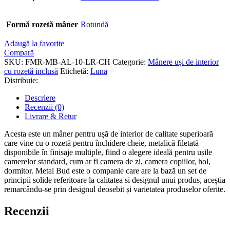
Formă rozetă mâner
Rotundă
Adaugă la favorite
Compară
SKU:
FMR-MB-AL-10-LR-CH
Categorie:
Mânere uși de interior
cu rozetă inclusă
Etichetă:
Luna
Distribuie:
Descriere
Recenzii (0)
Livrare & Retur
Acesta este un mâner pentru ușă de interior de calitate superioară
care vine cu o rozetă pentru închidere cheie, metalică filetată
disponibile în finisaje multiple, fiind o alegere ideală pentru ușile
camerelor standard, cum ar fi camera de zi, camera copiilor, hol,
dormitor. Metal Bud este o companie care are la bază un set de
principii solide referitoare la calitatea si designul unui produs, aceștia
remarcându-se prin designul deosebit și varietatea produselor oferite.
Recenzii