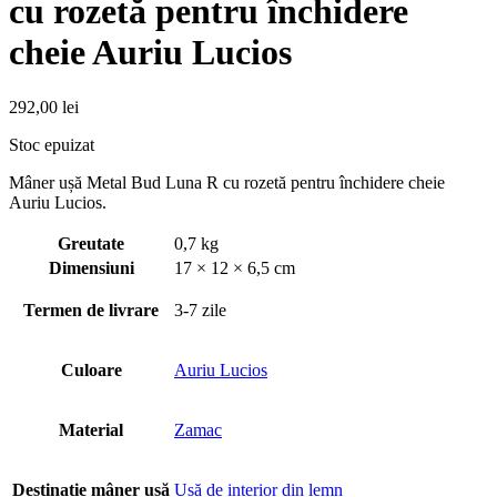
cu rozetă pentru închidere
cheie Auriu Lucios
292,00
lei
Stoc epuizat
Mâner ușă Metal Bud Luna R cu rozetă pentru închidere cheie
Auriu Lucios.
Greutate
0,7 kg
Dimensiuni
17 × 12 × 6,5 cm
Termen de livrare
3-7 zile
Culoare
Auriu Lucios
Material
Zamac
Destinație mâner usă
Usă de interior din lemn