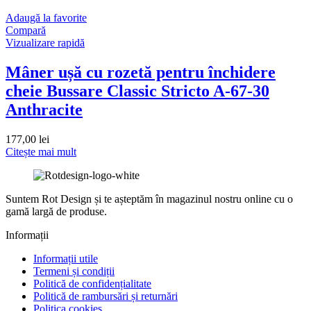
Adaugă la favorite
Compară
Vizualizare rapidă
Mâner ușă cu rozetă pentru închidere
cheie Bussare Classic Stricto A-67-30
Anthracite
177,00
lei
Citește mai mult
Suntem Rot Design și te așteptăm în magazinul nostru online cu o
gamă largă de produse.
Informații
Informații utile
Termeni și condiții
Politică de confidențialitate
Politică de rambursări și returnări
Politica cookies