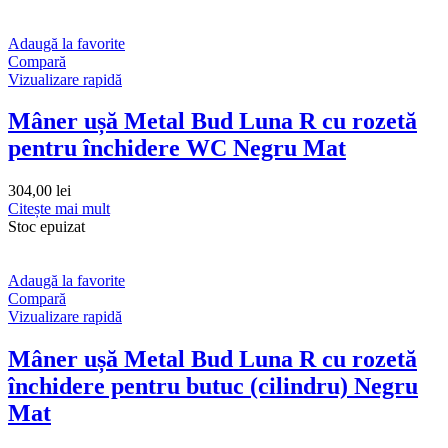
Adaugă la favorite
Compară
Vizualizare rapidă
Mâner ușă Metal Bud Luna R cu rozetă
pentru închidere WC Negru Mat
304,00
lei
Citește mai mult
Stoc epuizat
Adaugă la favorite
Compară
Vizualizare rapidă
Mâner ușă Metal Bud Luna R cu rozetă
închidere pentru butuc (cilindru) Negru
Mat