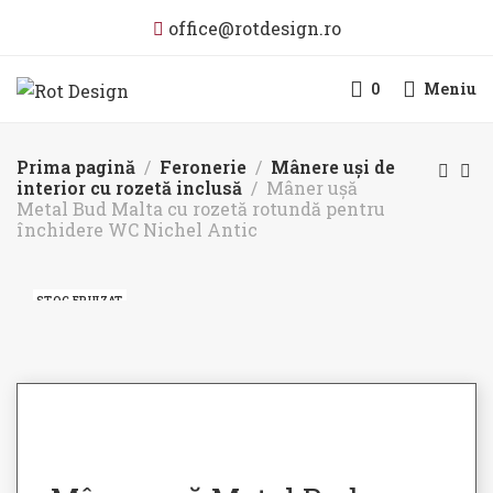
office@rotdesign.ro
0
Meniu
Prima pagină
Feronerie
Mânere uși de
interior cu rozetă inclusă
Mâner ușă
Metal Bud Malta cu rozetă rotundă pentru
închidere WC Nichel Antic
STOC EPUIZAT