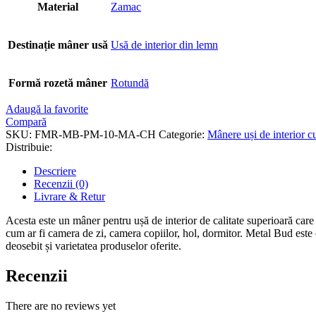
Material
Zamac
Destinație mâner usă
Usă de interior din lemn
Formă rozetă mâner
Rotundă
Adaugă la favorite
Compară
SKU:
FMR-MB-PM-10-MA-CH
Categorie:
Mânere uși de interior c
Distribuie:
Descriere
Recenzii (0)
Livrare & Retur
Acesta este un mâner pentru ușă de interior de calitate superioară care v
cum ar fi camera de zi, camera copiilor, hol, dormitor. Metal Bud este 
deosebit și varietatea produselor oferite.
Recenzii
There are no reviews yet