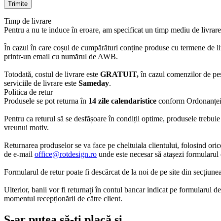
Timp de livrare
Pentru a nu te induce în eroare, am specificat un timp mediu de livrare
În cazul în care coșul de cumpărături conține produse cu termene de liv
printr-un email cu numărul de AWB.
Totodată, costul de livrare este
GRATUIT,
în cazul comenzilor de pe
serviciile de livrare este
Sameday
.
Politica de retur
Produsele se pot returna în
14 zile calendaristice
conform Ordonanței 
Pentru ca returul să se desfășoare în condiții optime, produsele trebuie 
vreunui motiv.
Returnarea produselor se va face pe cheltuiala clientului, folosind oric
de e-mail
office@rotdesign.ro
unde este necesar să atașezi formularul d
Formularul de retur poate fi descărcat de la noi de pe site din secțiune
Ulterior, banii vor fi returnați în contul bancar indicat pe formularul d
momentul recepționării de către client.
S-ar putea să-ți placă și…