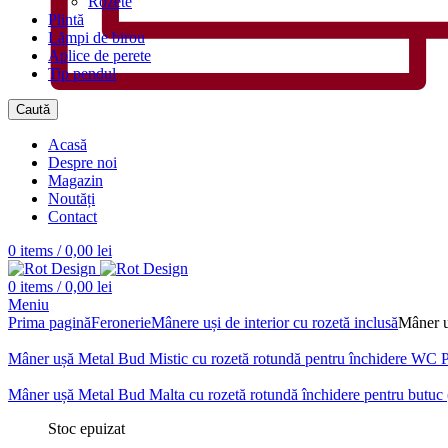
Rozete
Plintă
Lămpi de birou
Aplice de perete
Tip pendul
Caută
Acasă
Despre noi
Magazin
Noutăți
Contact
0
items
/
0,00
lei
0
items
/
0,00
lei
Meniu
Prima pagină
Feronerie
Mânere uși de interior cu rozetă inclusă
Mâner u
Mâner ușă Metal Bud Mistic cu rozetă rotundă pentru închidere WC 
Mâner ușă Metal Bud Malta cu rozetă rotundă închidere pentru butuc 
Stoc epuizat