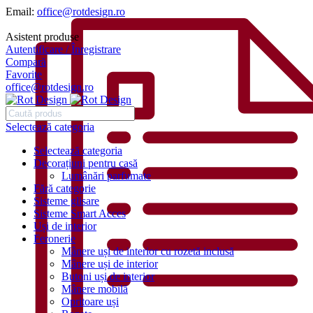
Email:
office@rotdesign.ro
Asistent produse
Autentificare / Înregistrare
Compară
Favorite
office@rotdesign.ro
Selectează categoria
Selectează categoria
Decorațiuni pentru casă
Lumânări parfumate
Fără categorie
Sisteme glisare
Sisteme Smart Acces
Uși de interior
Feronerie
Mânere uși de interior cu rozetă inclusă
Mânere uși de interior
Butoni uși de interior
Mânere mobilă
Opritoare uși