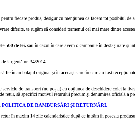
 pentru fiecare produs, desigur cu mențiunea că facem tot posibilul de a
rare diferite, te rugăm să consideri termenul cel mai mare dintre acestea
ste
500 de lei,
sau în cazul în care avem o campanie în desfășurare și in
de Urgență nr. 34/2014.
să fie în ambalajul original și în aceeași stare în care au fost recepționa
e serviciu de transport (nu poșta) cu opțiunea de deschidere colet la livr
e retur, să specifici motivul returului precum și denumirea oficială a pro
a
POLITICA DE RAMBURSĂRI ȘI RETURNĂRI.
e retur în maxim 14 zile calendaristice după ce intrăm în posesia produsulu