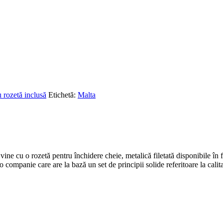
u rozetă inclusă
Etichetă:
Malta
ine cu o rozetă pentru închidere cheie, metalică filetată disponibile în f
o companie care are la bază un set de principii solide referitoare la cali