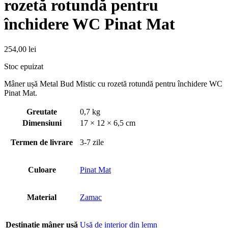
rozetă rotundă pentru
închidere WC Pinat Mat
254,00
lei
Stoc epuizat
Mâner ușă Metal Bud Mistic cu rozetă rotundă pentru închidere WC
Pinat Mat.
Greutate
0,7 kg
Dimensiuni
17 × 12 × 6,5 cm
Termen de livrare
3-7 zile
Culoare
Pinat Mat
Material
Zamac
Destinație mâner usă
Usă de interior din lemn