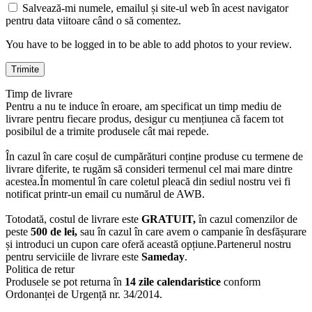
Salvează-mi numele, emailul și site-ul web în acest navigator
pentru data viitoare când o să comentez.
You have to be logged in to be able to add photos to your review.
Timp de livrare
Pentru a nu te induce în eroare, am specificat un timp mediu de
livrare pentru fiecare produs, desigur cu mențiunea că facem tot
posibilul de a trimite produsele cât mai repede.
În cazul în care coșul de cumpărături conține produse cu termene de
livrare diferite, te rugăm să consideri termenul cel mai mare dintre
acestea.În momentul în care coletul pleacă din sediul nostru vei fi
notificat printr-un email cu numărul de AWB.
Totodată, costul de livrare este
GRATUIT,
în cazul comenzilor de
peste
500 de lei,
sau în cazul în care avem o campanie în desfășurare
și introduci un cupon care oferă această opțiune.Partenerul nostru
pentru serviciile de livrare este
Sameday
.
Politica de retur
Produsele se pot returna în
14 zile calendaristice
conform
Ordonanței de Urgență nr. 34/2014.