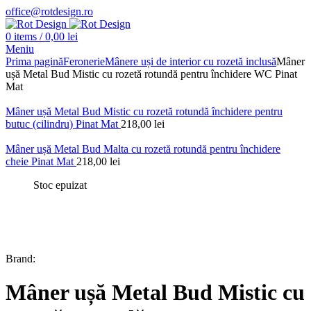
office@rotdesign.ro
0
items
/
0,00
lei
Meniu
Prima pagină
Feronerie
Mânere uși de interior cu rozetă inclusă
Mâner
ușă Metal Bud Mistic cu rozetă rotundă pentru închidere WC Pinat
Mat
Mâner ușă Metal Bud Mistic cu rozetă rotundă închidere pentru
butuc (cilindru) Pinat Mat
218,00
lei
Mâner ușă Metal Bud Malta cu rozetă rotundă pentru închidere
cheie Pinat Mat
218,00
lei
Stoc epuizat
Brand:
Mâner ușă Metal Bud Mistic cu