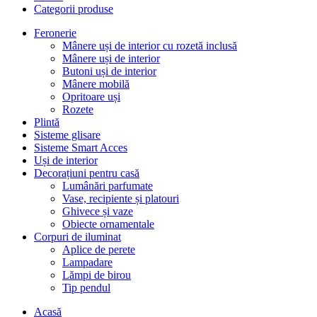
Categorii produse
Feronerie
Mânere uși de interior cu rozetă inclusă
Mânere uși de interior
Butoni uși de interior
Mânere mobilă
Opritoare uși
Rozete
Plintă
Sisteme glisare
Sisteme Smart Acces
Uși de interior
Decorațiuni pentru casă
Lumânări parfumate
Vase, recipiente și platouri
Ghivece și vaze
Obiecte ornamentale
Corpuri de iluminat
Aplice de perete
Lampadare
Lămpi de birou
Tip pendul
Acasă