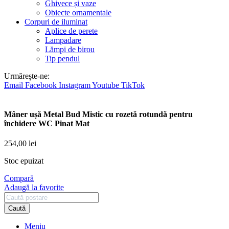
Ghivece și vaze
Obiecte ornamentale
Corpuri de iluminat
Aplice de perete
Lampadare
Lămpi de birou
Tip pendul
Urmărește-ne:
Email
Facebook
Instagram
Youtube
TikTok
Mâner ușă Metal Bud Mistic cu rozetă rotundă pentru
închidere WC Pinat Mat
254,00
lei
Stoc epuizat
Compară
Adaugă la favorite
Caută
Meniu