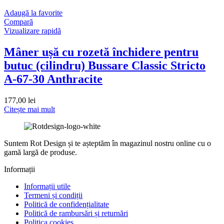
Adaugă la favorite
Compară
Vizualizare rapidă
Mâner ușă cu rozetă închidere pentru
butuc (cilindru) Bussare Classic Stricto
A-67-30 Anthracite
177,00
lei
Citește mai mult
Suntem Rot Design și te așteptăm în magazinul nostru online cu o
gamă largă de produse.
Informații
Informații utile
Termeni și condiții
Politică de confidențialitate
Politică de rambursări și returnări
Politica cookies