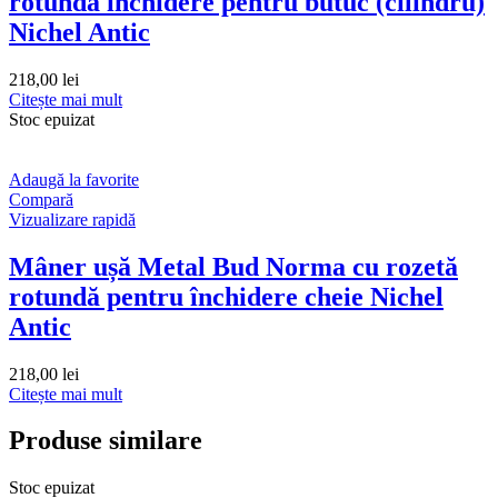
rotundă închidere pentru butuc (cilindru)
Nichel Antic
218,00
lei
Citește mai mult
Stoc epuizat
Adaugă la favorite
Compară
Vizualizare rapidă
Mâner ușă Metal Bud Norma cu rozetă
rotundă pentru închidere cheie Nichel
Antic
218,00
lei
Citește mai mult
Produse similare
Stoc epuizat