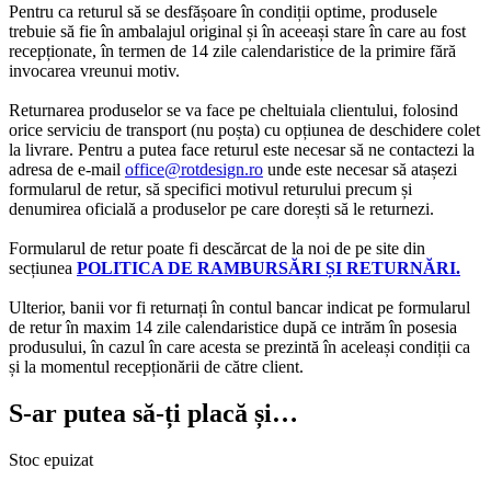
Pentru ca returul să se desfășoare în condiții optime, produsele
trebuie să fie în ambalajul original și în aceeași stare în care au fost
recepționate, în termen de 14 zile calendaristice de la primire fără
invocarea vreunui motiv.
Returnarea produselor se va face pe cheltuiala clientului, folosind
orice serviciu de transport (nu poșta) cu opțiunea de deschidere colet
la livrare. Pentru a putea face returul este necesar să ne contactezi la
adresa de e-mail
office@rotdesign.ro
unde este necesar să atașezi
formularul de retur, să specifici motivul returului precum și
denumirea oficială a produselor pe care dorești să le returnezi.
Formularul de retur poate fi descărcat de la noi de pe site din
secțiunea
POLITICA DE RAMBURSĂRI ȘI RETURNĂRI.
Ulterior, banii vor fi returnați în contul bancar indicat pe formularul
de retur în maxim 14 zile calendaristice după ce intrăm în posesia
produsului, în cazul în care acesta se prezintă în aceleași condiții ca
și la momentul recepționării de către client.
S-ar putea să-ți placă și…
Stoc epuizat