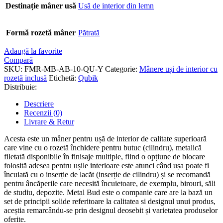
Destinație mâner usă
Usă de interior din lemn
Formă rozetă mâner
Pătrată
Adaugă la favorite
Compară
SKU:
FMR-MB-AB-10-QU-Y
Categorie:
Mânere uși de interior cu
rozetă inclusă
Etichetă:
Qubik
Distribuie:
Descriere
Recenzii (0)
Livrare & Retur
Acesta este un mâner pentru ușă de interior de calitate superioară
care vine cu o rozetă închidere pentru butuc (cilindru), metalică
filetată disponibile în finisaje multiple, fiind o opțiune de blocare
folosită adesea pentru ușile interioare este atunci când ușa poate fi
încuiată cu o inserție de lacăt (inserție de cilindru) și se recomandă
pentru âncăperile care necesită încuietoare, de exemplu, birouri, săli
de studiu, depozite. Metal Bud este o companie care are la bază un
set de principii solide referitoare la calitatea si designul unui produs,
aceștia remarcându-se prin designul deosebit și varietatea produselor
oferite.