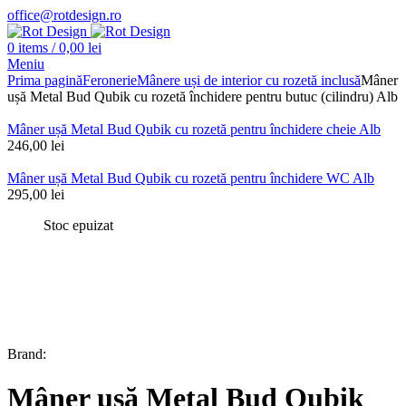
office@rotdesign.ro
0
items
/
0,00
lei
Meniu
Prima pagină
Feronerie
Mânere uși de interior cu rozetă inclusă
Mâner
ușă Metal Bud Qubik cu rozetă închidere pentru butuc (cilindru) Alb
Mâner ușă Metal Bud Qubik cu rozetă pentru închidere cheie Alb
246,00
lei
Mâner ușă Metal Bud Qubik cu rozetă pentru închidere WC Alb
295,00
lei
Stoc epuizat
Brand:
Mâner ușă Metal Bud Qubik