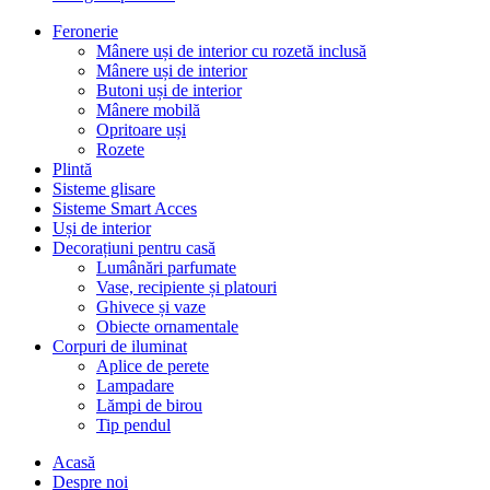
Feronerie
Mânere uși de interior cu rozetă inclusă
Mânere uși de interior
Butoni uși de interior
Mânere mobilă
Opritoare uși
Rozete
Plintă
Sisteme glisare
Sisteme Smart Acces
Uși de interior
Decorațiuni pentru casă
Lumânări parfumate
Vase, recipiente și platouri
Ghivece și vaze
Obiecte ornamentale
Corpuri de iluminat
Aplice de perete
Lampadare
Lămpi de birou
Tip pendul
Acasă
Despre noi