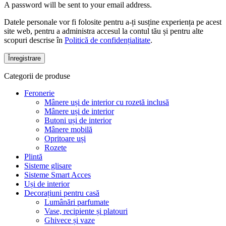
A password will be sent to your email address.
Datele personale vor fi folosite pentru a-ți susține experiența pe acest
site web, pentru a administra accesul la contul tău și pentru alte
scopuri descrise în
Politică de confidențialitate
.
Înregistrare
Categorii de produse
Feronerie
Mânere uși de interior cu rozetă inclusă
Mânere uși de interior
Butoni uși de interior
Mânere mobilă
Opritoare uși
Rozete
Plintă
Sisteme glisare
Sisteme Smart Acces
Uși de interior
Decorațiuni pentru casă
Lumânări parfumate
Vase, recipiente și platouri
Ghivece și vaze