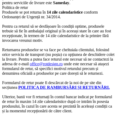
pentru serviciile de livrare este
Sameday
.
Politica de retur
Produsele se pot returna în
14 zile calendaristice
conform
Ordonanței de Urgență nr. 34/2014.
Pentru ca returul să se desfășoare în condiții optime, produsele
trebuie să fie în ambalajul original și în aceeași stare în care au fost
recepționate, în termen de 14 zile calendaristice de la primire fără
invocarea vreunui motiv.
Returnarea produselor se va face pe cheltuiala clientului, folosind
orice serviciu de transport (nu poșta) cu opțiunea de deschidere colet
la livrare. Pentru a putea face returul este necesar să ne contactezi la
adresa de e-mail
office@rotdesign.ro
unde este necesar să atașezi
formularul de retur, să specifici motivul returului precum și
denumirea oficială a produselor pe care dorești să le returnezi.
Formularul de retur poate fi descărcat de la noi de pe site din
secțiunea
POLITICA DE RAMBURSĂRI ȘI RETURNĂRI.
Ulterior, banii vor fi returnați în contul bancar indicat pe formularul
de retur în maxim 14 zile calendaristice după ce intrăm în posesia
produsului, în cazul în care acesta se prezintă în aceleași condiții ca
și la momentul recepționării de către client.