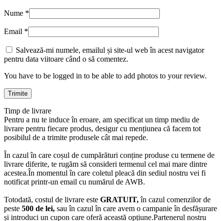
Nume
*
Email
*
Salvează-mi numele, emailul și site-ul web în acest navigator
pentru data viitoare când o să comentez.
You have to be logged in to be able to add photos to your review.
Timp de livrare
Pentru a nu te induce în eroare, am specificat un timp mediu de
livrare pentru fiecare produs, desigur cu mențiunea că facem tot
posibilul de a trimite produsele cât mai repede.
În cazul în care coșul de cumpărături conține produse cu termene de
livrare diferite, te rugăm să consideri termenul cel mai mare dintre
acestea.În momentul în care coletul pleacă din sediul nostru vei fi
notificat printr-un email cu numărul de AWB.
Totodată, costul de livrare este
GRATUIT,
în cazul comenzilor de
peste
500 de lei,
sau în cazul în care avem o campanie în desfășurare
și introduci un cupon care oferă această opțiune.Partenerul nostru