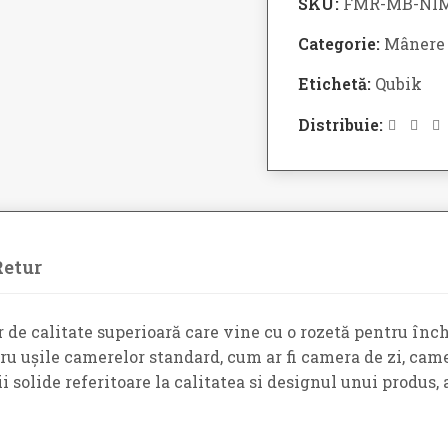
SKU:
FMR-MB-NIM
Categorie:
Mânere u
Etichetă:
Qubik
Distribuie:
Retur
de calitate superioară care vine cu o rozetă pentru înch
tru ușile camerelor standard, cum ar fi camera de zi, came
i solide referitoare la calitatea si designul unui produs