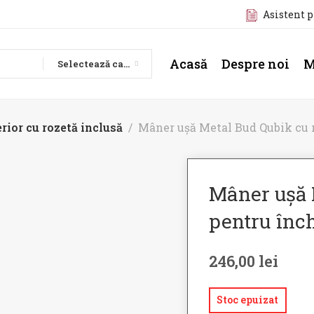
Asistent 
Acasă
Despre noi
M
Selectează categoria
rior cu rozetă inclusă
Mâner ușă Metal Bud Qubik cu 
Mâner ușă 
pentru înc
246,00
lei
Stoc epuizat