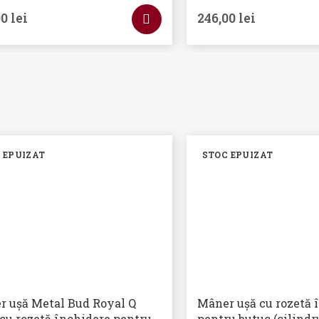
00
lei
246,00
lei
 EPUIZAT
STOC EPUIZAT
r ușă Metal Bud Royal Q
Mâner ușă cu rozetă 
cu rozetă închidere pentru
pentru butuc (cilindr