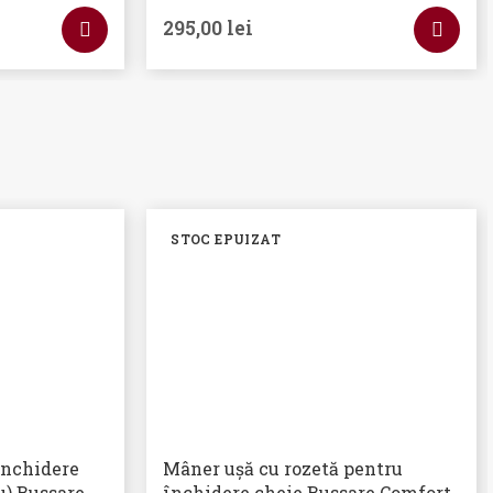
295,00
lei
STOC EPUIZAT
închidere
Mâner ușă cu rozetă pentru
u) Bussare
închidere cheie Bussare Comfort