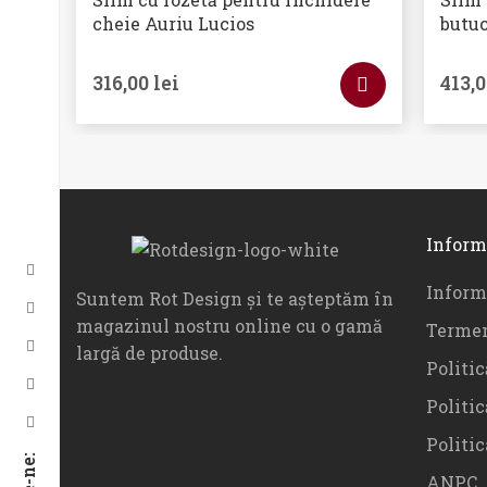
cheie Auriu Lucios
butuc
316,00
lei
413,
Inform
Informa
Suntem Rot Design și te așteptăm în
magazinul nostru online cu o gamă
Termen
largă de produse.
Politic
Politic
Politi
ANPC