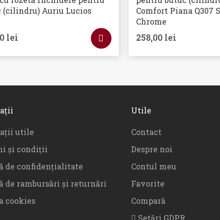
 (cilindru) Auriu Lucios
Comfort Piana Q307 S
Chrome
00
lei
258,00
lei
ații
Utile
ții utile
Contact
i și condiții
Despre noi
ă de confidențialitate
Contul meu
ă de rambursări și returnări
Favorite
ca cookies
Compară
Setări GDPR