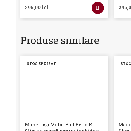
295,00
lei
246,
Produse similare
STOC EPUIZAT
STOC
Mâner ușă Metal Bud Bella R
Mâne
Slim cu rozetă pentru închidere
Slim 