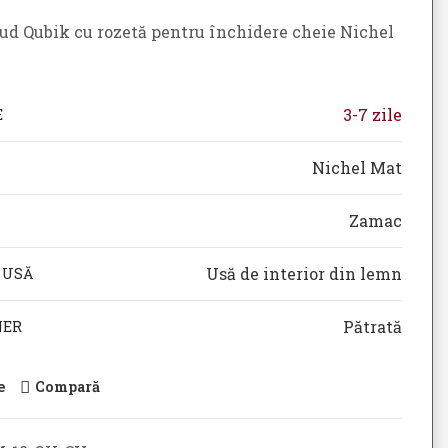
ud Qubik cu rozetă pentru închidere cheie Nichel
3-7 zile
E
Nichel Mat
Zamac
Usă de interior din lemn
 USĂ
Pătrată
NER
e
Compară