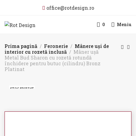
office@rotdesign.ro
0
Meniu
Prima pagină
Feronerie
Mânere uși de
interior cu rozetă inclusă
Mâner ușă
Metal Bud Sharon cu rozetă rotundă
închidere pentru butuc (cilindru) Bronz
Platinat
STOC EPUIZAT